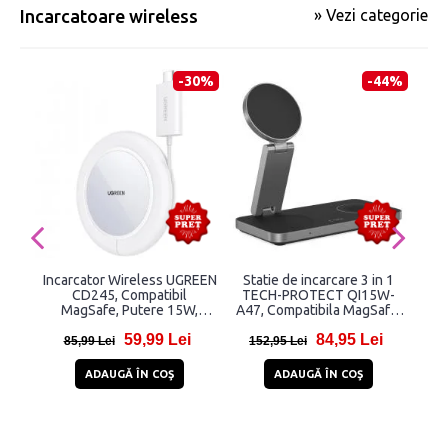
Incarcatoare wireless
» Vezi categorie
-30%
-44%
Incarcator Wireless UGREEN
Statie de incarcare 3 in 1
St
CD245, Compatibil
TECH-PROTECT QI15W-
MagSafe, Putere 15W,
A47, Compatibila MagSafe,
M
Cablu USB-C integrat, Alb
Wireless, 15W, Cablu USB-C
Mag
59,99 Lei
84,95 Lei
1m inclus, Negru
1
85,99 Lei
152,95 Lei
18
ADAUGĂ ÎN COŞ
ADAUGĂ ÎN COŞ