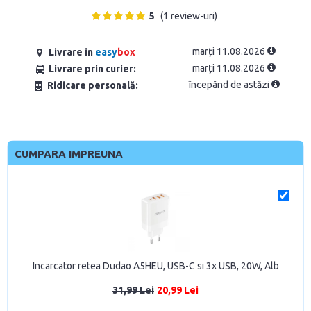
5
(1 review-uri)
marți 11.08.2026
Livrare in
easy
box
marți 11.08.2026
Livrare prin curier:
începând de astăzi
Ridicare personală:
CUMPARA IMPREUNA
Incarcator retea Dudao A5HEU, USB-C si 3x USB, 20W, Alb
31,99 Lei
20,99 Lei