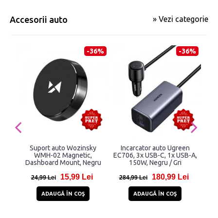
Accesorii auto
» Vezi categorie
-36%
-36%
Suport auto Wozinsky
Incarcator auto Ugreen
Sta
WMH-02 Magnetic,
EC706, 3x USB-C, 1x USB-A,
Mo
Dashboard Mount, Negru
150W, Negru / Gri
set
15,99 Lei
180,99 Lei
24,99 Lei
284,99 Lei
25
ADAUGĂ ÎN COŞ
ADAUGĂ ÎN COŞ