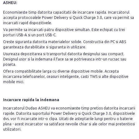
A5HEU:
Economiseste timp datorita capacitatii de incarcare rapida. Incarcatorul
accepta protocoalele Power Delivery si Quick Charge 3.0, care va permit sa
incarcati rapid dispozitivele.
Va permite sa incarcati patru dispozitive simultan. Este echipat cu trei
porturi USB-A si un port USB-C.
Creste siguranta datorita materialelor solide. Constructia din PC si ABS
garanteaza durabilitate si siguranta in utilizare.
Usureaza depozitarea si transportul datorita designului sau compact.
Designul usor si la indemana il face sa se potriveasca intr-un rucsac sau
poseta.
Ofera compatibilitate larga cu diverse dispozitive mobile. Accepta
incarcarea telefoanelor, ceasuri inteligente, casti TWS si alte dispozitive
mobile mici.
Incarcare rapida la indemana
Incarcatorul Dudao A5HEU va economiseste timp pretios datorita incarcarii
rapide. Datorita suportului Power Delivery si Quick Charge 3.0, dispozitivele
dvs. vor fi incarcate intr-o clipa. Uitati de asteptarile lungi pentru o baterie
plina - acest incarcator va satisface nevoile chiar si ale celor mai pretentiosi
utilizatori.