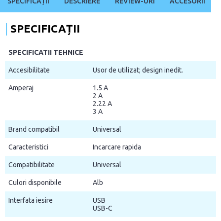
SPECIFICAȚII
DESCRIERE
REVIEW-URI
ACCESORII
SPECIFICAȚII
SPECIFICATII TEHNICE
Accesibilitate
Usor de utilizat; design inedit.
Amperaj
1.5 A
2 A
2.22 A
3 A
Brand compatibil
Universal
Caracteristici
Incarcare rapida
Compatibilitate
Universal
Culori disponibile
Alb
Interfata iesire
USB
USB-C