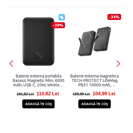
-34%
-39%
Baterie externa portabila
Baterie externa magnetica
Bat
Baseus Magnetic Mini, 6000
TECH-PROTECT LifeMag
Joy
mAh, USB-C, 20W, Wireless
PB31 10000 mAh,
1 x
15W, Cablu USB-C inclus,
Compatibila MagSafe, 15W,
Li
110,82 Lei
104,99 Lei
Negru
Cablu USB-C 50cm, Negru
181,82 Lei
159,99 Lei
12
ADAUGĂ ÎN COŞ
ADAUGĂ ÎN COŞ