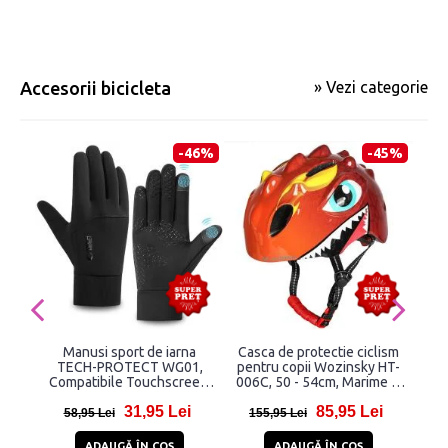
Accesorii bicicleta
» Vezi categorie
-46%
-45%
Manusi sport de iarna
Casca de protectie ciclism
Sup
TECH-PROTECT WG01,
pentru copii Wozinsky HT-
Mobi
Compatibile Touchscreen,
006C, 50 - 54cm, Marime S,
Marime M, Negru
Rosu
31,95 Lei
85,95 Lei
58,95 Lei
155,95 Lei
7
ADAUGĂ ÎN COŞ
ADAUGĂ ÎN COŞ