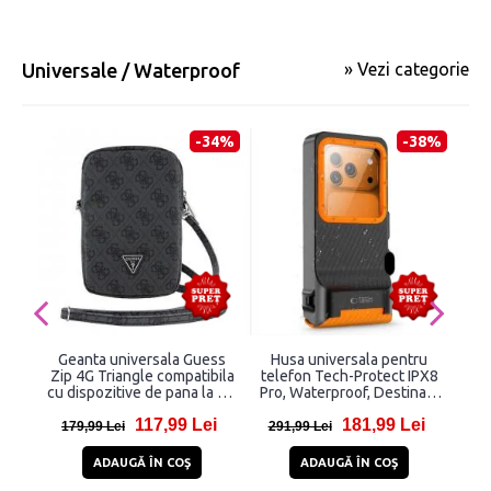
Universale / Waterproof
» Vezi categorie
-34%
-38%
Geanta universala Guess
Husa universala pentru
Ge
Zip 4G Triangle compatibila
telefon Tech-Protect IPX8
tel
cu dispozitive de pana la 8.9
Pro, Waterproof, Destinata
C
inch, Negru
telefoanelor cu dimensiuni
117,99 Lei
181,99 Lei
intre 4.7–6.9 inch, Negru /
179,99 Lei
291,99 Lei
18
Portocaliu
ADAUGĂ ÎN COŞ
ADAUGĂ ÎN COŞ