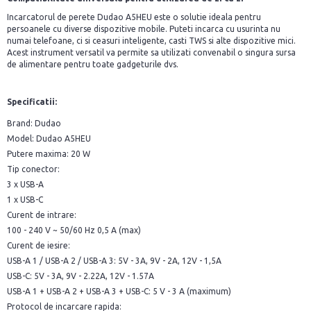
Incarcatorul de perete Dudao A5HEU este o solutie ideala pentru
persoanele cu diverse dispozitive mobile. Puteti incarca cu usurinta nu
numai telefoane, ci si ceasuri inteligente, casti TWS si alte dispozitive mici.
Acest instrument versatil va permite sa utilizati convenabil o singura sursa
de alimentare pentru toate gadgeturile dvs.
Specificatii:
Brand: Dudao
Model: Dudao A5HEU
Putere maxima: 20 W
Tip conector:
3 x USB-A
1 x USB-C
Curent de intrare:
100 - 240 V ~ 50/60 Hz 0,5 A (max)
Curent de iesire:
USB-A 1 / USB-A 2 / USB-A 3: 5V - 3A, 9V - 2A, 12V - 1,5A
USB-C: 5V - 3A, 9V - 2.22A, 12V - 1.57A
USB-A 1 + USB-A 2 + USB-A 3 + USB-C: 5 V - 3 A (maximum)
Protocol de incarcare rapida: