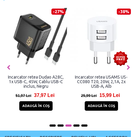
-27%
-38%
Incarcator retea Dudao A28C,
Incarcator retea USAMS US-
1x USB-C, 45W, Cablu USB-C
CC080 T20, 20W, 2,1A, 2x
inclus, Negru
USB-A, Alb
37,97 Lei
15,99 Lei
51,97 Lei
25,99 Lei
ADAUGĂ ÎN COŞ
ADAUGĂ ÎN COŞ