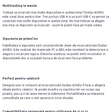
Multitasking la maxim
Trebuie sa incarcati mai multe dispozitive in acelasi timp? Dudao A5HEU
este creat doar pentru tine. Trei porturi USB-A si un port USB-C va permit sa
conectati mai multe dispozitive in acelasi timp. Nu mai trebuie sa alegeti
mai intai ce dispozitiv sa incarcati - acum le puteti face pe toate odata.
Siguranta pe primul loc
Fiabilitatea si siguranta sunt caracteristicile cheie ale incarcatorului Dudao
A5HEU. Este realizat din materiale PC si ABS, este rezistent la deteriorare si
asigura o incarcare sigura. Datorita acestuia, va puteti simti increzator in
dispozitivele dvs. si va puteti bucura de incarcare fara probleme.
Perfect pentru calatorii
Designul usor si compact al incarcatorului Dudao A5HEU il face o alegere
ideala pentru calatori. Se poate incadra cu usurinta intr-un rucsac sau
poseta, asa ca il vei avea mereu la indemana. Portabilitatea sa inseamna
comoditate pe care o veti aprecia in orice situatie.
Compatibilitate universala pentru utilizarea de zi cu zi