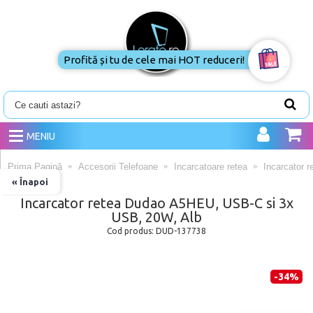
Profită și tu de cele mai HOT reduceri!
MENIU
Prima Pagină
Accesorii Telefoane
Incarcatoare retea
Incarcator 
« Înapoi
Incarcator retea Dudao A5HEU, USB-C si 3x
USB, 20W, Alb
Cod produs:
DUD-137738
-34%