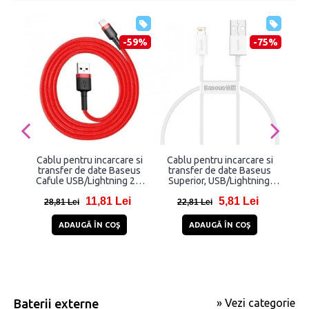
-59%
-75%
Cablu pentru incarcare si
Cablu pentru incarcare si
Ca
transfer de date Baseus
transfer de date Baseus
tran
Cafule USB/Lightning 2m
Superior, USB/Lightning,
USB 
Rosu
2.4A, 25cm, Alb
11,81 Lei
5,81 Lei
28,81 Lei
22,81 Lei
2
ADAUGĂ ÎN COŞ
ADAUGĂ ÎN COŞ
Baterii externe
» Vezi categorie