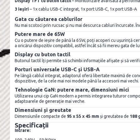
Display TFT cu buton tactil
– Monitorizare avansată a performa
3 ieșiri
– 1x cablu USB-C integrat, 1x port USB-C, 1x port USB-A
Gata cu căutarea cablurilor
Nu mai scotoci prin rucsac și nu mai descurca cabluri încurcate. În
Putere mare de 65W
Cu o putere de ieșire de până la 65W, poți acoperi cu ușurință ceri
a oricărui dispozitiv compatibil, astfel încât să fii mereu gata de lu
Display cu buton tactil
Butonul tactil îți permite să schimbi informațiile afișate și să verif
Porturi universale USB-C și USB-A
Pe lângă cablul integrat, adaptorul oferă libertate maximă de conec
dispozitive, de la cele mai noi modele până la accesorii mai vechi.
Tehnologie GaN: putere mare, dimensiuni mici
Utilizarea unui cip GaN modern a permis integrarea tuturor compone
adaptoarele de generație mai veche.
Dimensiuni și greutate
Dimensiunile compacte de
95 x 55 x 45 mm
și greutatea de
188 
Specificații
Intrare:
100–240V ~ 50/60Hz