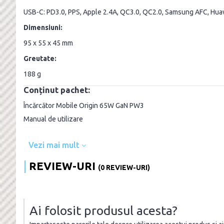
USB-C: PD3.0, PPS, Apple 2.4A, QC3.0, QC2.0, Samsung AFC, Hu
Dimensiuni:
95 x 55 x 45 mm
Greutate:
188 g
Conținut pachet:
Încărcător Mobile Origin 65W GaN PW3
Manual de utilizare
Vezi mai mult
REVIEW-URI
(0 REVIEW-URI)
Ai folosit produsul acesta?