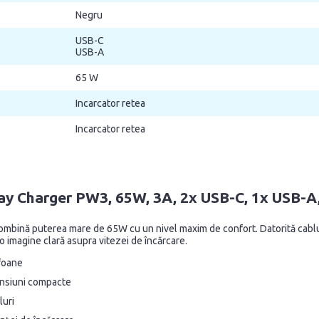
Negru
USB-C
USB-A
65 W
Incarcator retea
Incarcator retea
lay Charger PW3, 65W, 3A, 2x USB-C, 1x USB-A,
 combină puterea mare de 65W cu un nivel maxim de confort. Datorită cablu
ră o imagine clară asupra vitezei de încărcare.
efoane
mensiuni compacte
luri