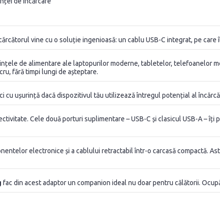
nței de încărcare
cărcătorul vine cu o soluție ingenioasă: un cablu USB-C integrat, pe care î
nțele de alimentare ale laptopurilor moderne, tabletelor, telefoanelor mobi
cru, fără timpi lungi de așteptare.
ici cu ușurință dacă dispozitivul tău utilizează întregul potențial al încărcăr
tivitate. Cele două porturi suplimentare – USB-C și clasicul USB-A – îți pe
ntelor electronice și a cablului retractabil într-o carcasă compactă. Astf
g
fac din acest adaptor un companion ideal nu doar pentru călătorii. Ocupă 