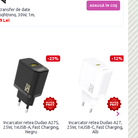
ADAUGĂ ÎN COŞ
transfer de date
ghtning, 30W, 1m,
9 Lei
-37%
-23%
Incarcator retea Dudao A26,
Incarcator retea Dudao A27S,
Inca
20W, 1xUSB-C, Fast Charging,
25W, 1xUSB-A, Fast Charging,
25W, 
Negru
Negru