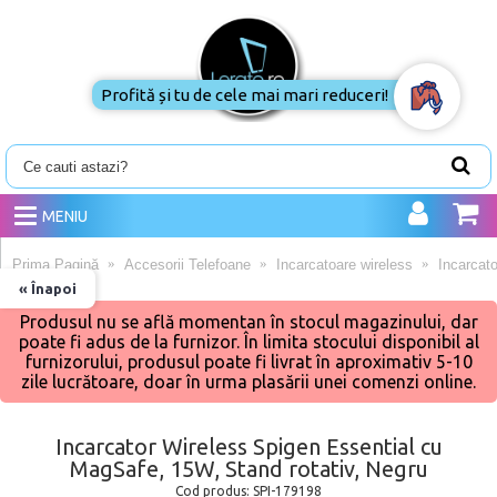
Profită și tu de cele mai mari reduceri!
MENIU
Prima Pagină
Accesorii Telefoane
Incarcatoare wireless
Incarcat
« Înapoi
Produsul nu se află momentan în stocul magazinului, dar
poate fi adus de la furnizor. În limita stocului disponibil al
furnizorului, produsul poate fi livrat în aproximativ 5-10
zile lucrătoare, doar în urma plasării unei comenzi online.
Incarcator Wireless Spigen Essential cu
MagSafe, 15W, Stand rotativ, Negru
Cod produs:
SPI-179198