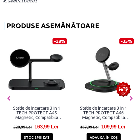
PRODUSE ASEMĂNĂTOARE
-28%
-35%
Statie de incarcare 3 in 1
Statie de incarcare 3 in 1
TECH-PROTECT A45
TECH-PROTECT A46
Magnetic, Compatibila
Magnetic, Compatibila
MagSafe, Wireless Charge,
MagSafe, Wireless Charge,
163,99 Lei
109,99 Lei
15W, Cablu USB-C 1m inclus,
15W, Cablu USB-C 1m inclus,
228,99 Lei
167,99 Lei
Negru
Negru
STOC EPUIZAT
ADAUGĂ ÎN COŞ