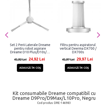
Set 2 Perii Laterale Dreame
Filtru pentru aspiratorul
pentru robot aspirare
vertical Deerma DX700 /
c
Dreame D10 Plus/D10s/F9
DX700s
Pro, Alb
24,92 Lei
29,97 Lei
41,92 Lei
41,97 Lei
ADAUGĂ ÎN COŞ
ADAUGĂ ÎN COŞ
Kit consumabile Dreame compatibil cu
Dreame D9Pro/D9Max/L10Pro, Negru
Cod produs:
DRE-146983