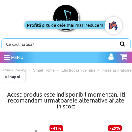
Profită și tu de cele mai mari reduceri!
MENIU
Prima Pagină
Smart Home
Electrocasnice mici
Piese aspiratoare
« Înapoi
Acest produs este indisponibil momentan. Iti
recomandam urmatoarele alternative aflate
in stoc:
-41%
-29%