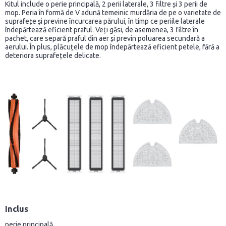
Kitul include o perie principală, 2 perii laterale, 3 filtre și 3 perii de
mop. Peria în formă de V adună temeinic murdăria de pe o varietate de
suprafețe și previne încurcarea părului, în timp ce periile laterale
îndepărtează eficient praful. Veți găsi, de asemenea, 3 filtre în
pachet, care separă praful din aer și previn poluarea secundară a
aerului. În plus, plăcuțele de mop îndepărtează eficient petele, fără a
deteriora suprafețele delicate.
Inclus
perie principală