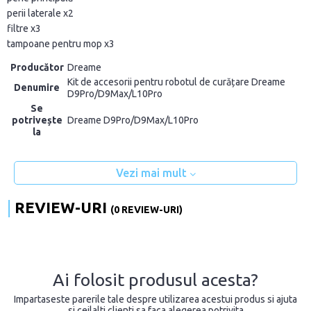
perii laterale x2
filtre x3
tampoane pentru mop x3
Producător
Dreame
Kit de accesorii pentru robotul de curățare Dreame
Denumire
D9Pro/D9Max/L10Pro
Se
potrivește
Dreame D9Pro/D9Max/L10Pro
la
Vezi mai mult
REVIEW-URI
(0 REVIEW-URI)
Ai folosit produsul acesta?
Impartaseste parerile tale despre utilizarea acestui produs si ajuta
si ceilalti clienti sa faca alegerea potrivita