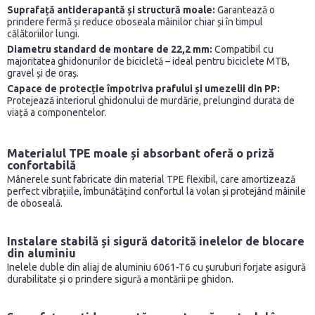
Suprafață antiderapantă și structură moale:
Garantează o
prindere fermă și reduce oboseala mâinilor chiar și în timpul
călătoriilor lungi.
Diametru standard de montare de 22,2 mm:
Compatibil cu
majoritatea ghidonurilor de bicicletă – ideal pentru biciclete MTB,
gravel și de oraș.
Capace de protecție împotriva prafului și umezelii din PP:
Protejează interiorul ghidonului de murdărie, prelungind durata de
viață a componentelor.
Materialul TPE moale și absorbant oferă o priză
confortabilă
Mânerele sunt fabricate din material TPE flexibil, care amortizează
perfect vibrațiile, îmbunătățind confortul la volan și protejând mâinile
de oboseală.
Instalare stabilă și sigură datorită inelelor de blocare
din aluminiu
Inelele duble din aliaj de aluminiu 6061-T6 cu șuruburi forjate asigură
durabilitate și o prindere sigură a montării pe ghidon.