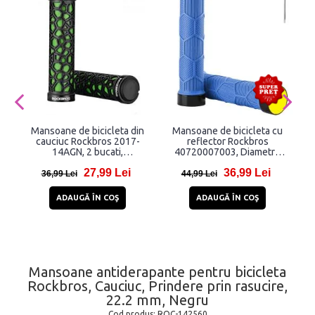
Mansoane de bicicleta din
Mansoane de bicicleta cu
cauciuc Rockbros 2017-
reflector Rockbros
14AGN, 2 bucati,
40720007003, Diametru
Black/Green
interior 22mm, Albastru
27,99 Lei
36,99 Lei
36,99 Lei
44,99 Lei
ADAUGĂ ÎN COŞ
ADAUGĂ ÎN COŞ
Mansoane antiderapante pentru bicicleta
Rockbros, Cauciuc, Prindere prin rasucire,
22.2 mm, Negru
Cod produs:
ROC-142560