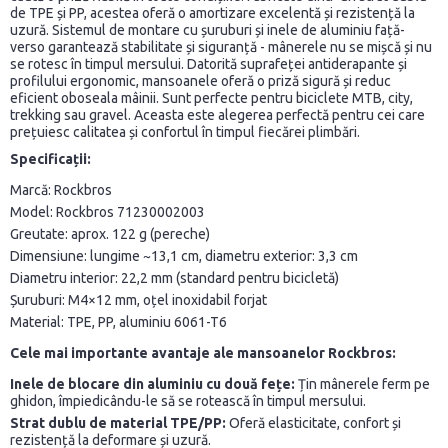
de TPE și PP, acestea oferă o amortizare excelentă și rezistență la
uzură. Sistemul de montare cu șuruburi și inele de aluminiu față-
verso garantează stabilitate și siguranță - mânerele nu se mișcă și nu
se rotesc în timpul mersului. Datorită suprafeței antiderapante și
profilului ergonomic, mansoanele oferă o priză sigură și reduc
eficient oboseala mâinii. Sunt perfecte pentru biciclete MTB, city,
trekking sau gravel. Aceasta este alegerea perfectă pentru cei care
prețuiesc calitatea și confortul în timpul fiecărei plimbări.
Specificații:
Marcă: Rockbros
Model: Rockbros 71230002003
Greutate: aprox. 122 g (pereche)
Dimensiune: lungime ~13,1 cm, diametru exterior: 3,3 cm
Diametru interior: 22,2 mm (standard pentru bicicletă)
Șuruburi: M4×12 mm, oțel inoxidabil forjat
Material: TPE, PP, aluminiu 6061-T6
Cele mai importante avantaje ale mansoanelor Rockbros:
Inele de blocare din aluminiu cu două fețe:
Țin mânerele ferm pe
ghidon, împiedicându-le să se rotească în timpul mersului.
Strat dublu de material TPE/PP:
Oferă elasticitate, confort și
rezistență la deformare și uzură.