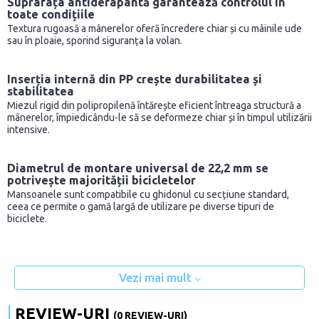
Suprafața antiderapantă garantează controlul în
toate condițiile
Textura rugoasă a mânerelor oferă încredere chiar și cu mâinile ude
sau în ploaie, sporind siguranța la volan.
Inserția internă din PP crește durabilitatea și
stabilitatea
Miezul rigid din polipropilenă întărește eficient întreaga structură a
mânerelor, împiedicându-le să se deformeze chiar și în timpul utilizării
intensive.
Diametrul de montare universal de 22,2 mm se
potrivește majorității bicicletelor
Mansoanele sunt compatibile cu ghidonul cu secțiune standard,
ceea ce permite o gamă largă de utilizare pe diverse tipuri de
biciclete.
Vezi mai mult
REVIEW-URI
(0 REVIEW-URI)