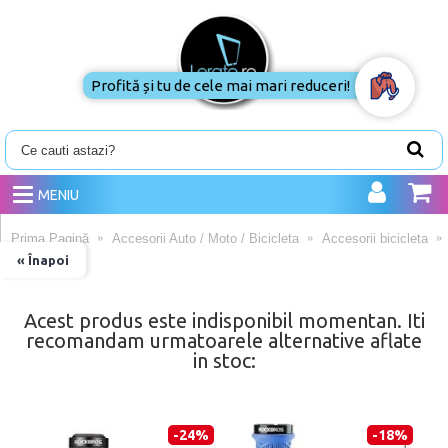
Profită și tu de cele mai mari reduceri!
MENIU
Prima Pagină
Accesorii Auto / Moto / Bicicleta
Accesorii bicicleta
« Înapoi
Acest produs este indisponibil momentan. Iti
recomandam urmatoarele alternative aflate
in stoc:
-24%
-18%