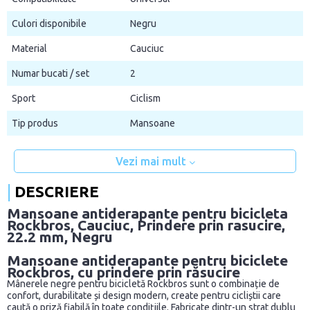
Culori disponibile
Negru
Material
Cauciuc
Numar bucati / set
2
Sport
Ciclism
Tip produs
Mansoane
Vezi mai mult
DESCRIERE
Mansoane antiderapante pentru bicicleta
Rockbros, Cauciuc, Prindere prin rasucire,
22.2 mm, Negru
Mansoane antiderapante pentru biciclete
Rockbros, cu prindere prin răsucire
Mânerele negre pentru bicicletă Rockbros sunt o combinație de
confort, durabilitate și design modern, create pentru cicliștii care
caută o priză fiabilă în toate condițiile. Fabricate dintr-un strat dublu