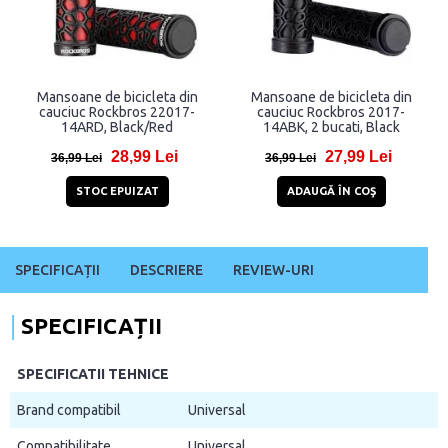
Mansoane de bicicleta din
Mansoane de bicicleta din
cauciuc Rockbros 22017-
cauciuc Rockbros 2017-
14ARD, Black/Red
14ABK, 2 bucati, Black
28,99 Lei
27,99 Lei
36,99 Lei
36,99 Lei
STOC EPUIZAT
ADAUGĂ ÎN COŞ
SPECIFICAȚII
DESCRIERE
REVIEW-URI
SPECIFICAȚII
SPECIFICATII TEHNICE
Brand compatibil
Universal
Compatibilitate
Universal