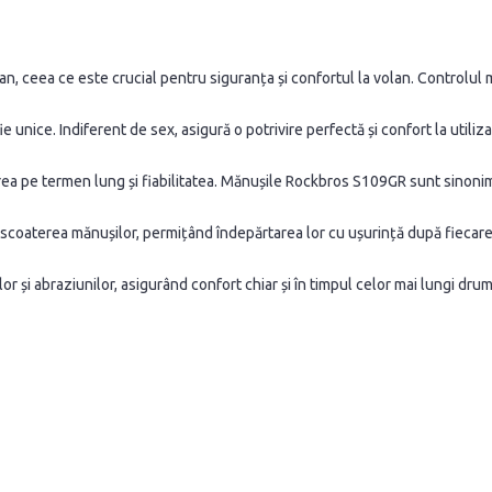
n, ceea ce este crucial pentru siguranța și confortul la volan. Controlul m
e unice. Indiferent de sex, asigură o potrivire perfectă și confort la utiliza
zarea pe termen lung și fiabilitatea. Mănușile Rockbros S109GR sunt sinonim
scoaterea mănușilor, permițând îndepărtarea lor cu ușurință după fiecare
 și abraziunilor, asigurând confort chiar și în timpul celor mai lungi drumu