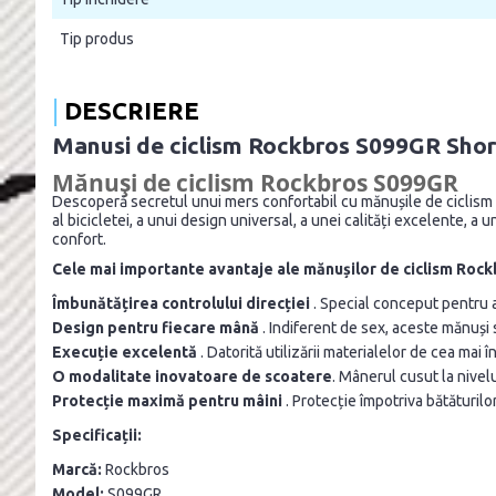
Tip produs
DESCRIERE
Manusi de ciclism Rockbros S099GR Short
Mănuși de ciclism Rockbros S099GR
Descoperă secretul unui mers confortabil cu mănușile de ciclism R
al bicicletei, a unui design universal, a unei calități excelente, a
confort.
Cele mai importante avantaje ale mănușilor de ciclism Roc
Îmbunătățirea controlului direcției
. Special conceput pentru a
Design pentru fiecare mână
. Indiferent de sex, aceste mănuși 
Execuție excelentă
. Datorită utilizării materialelor de cea mai î
O modalitate inovatoare de scoatere
. Mânerul cusut la nivel
Protecție maximă pentru mâini
. Protecție împotriva bătăturilor 
Specificații:
Marcă:
Rockbros
Model:
S099GR