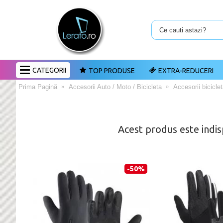
CATEGORII
TOP PRODUSE
EXTRA-REDUCERI
Prima Pagină
Accesorii Auto / Moto / Bicicleta
Accesorii bicicle
Acest produs este indis
-50%