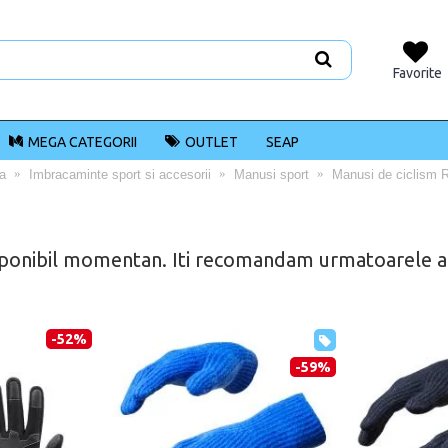
Favorite
MEGA CATEGORII
OUTLET
SEAP
ta
Imbracaminte sport si accesorii
Manusi sport
Manusi de ciclism 
ponibil momentan. Iti recomandam urmatoarele alt
-52%
-59%