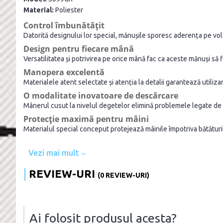
Material:
Poliester
Control îmbunătățit
Datorită designului lor special, mănușile sporesc aderența pe vola
Design pentru fiecare mână
Versatilitatea și potrivirea pe orice mână fac ca aceste mănuși să fi
Manopera excelentă
Materialele atent selectate și atenția la detalii garantează utili
O modalitate inovatoare de descărcare
Mânerul cusut la nivelul degetelor elimină problemele legate de 
Protecție maximă pentru mâini
Materialul special conceput protejează mâinile împotriva bătăturilor
Vezi mai mult
REVIEW-URI
(0 REVIEW-URI)
Ai folosit produsul acesta?