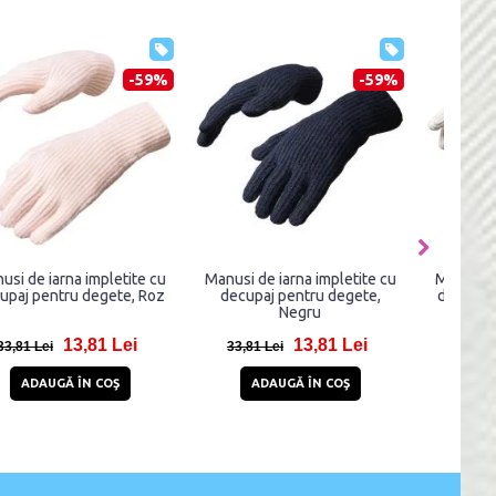
-59%
-59%
Manusi de iarna impletite cu
Manusi de iarna impletite cu
Manus
decupaj pentru degete, Roz
decupaj pentru degete,
decu
Negru
13,81 Lei
13,81 Lei
33,81 Lei
33,81 Lei
3
ADAUGĂ ÎN COŞ
ADAUGĂ ÎN COŞ