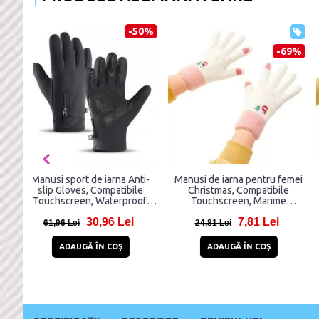
-50%
-69%
Manusi sport de iarna Anti-
Manusi de iarna pentru feme
slip Gloves, Compatibile
Christmas, Compatibile
Touchscreen, Waterproof,
Touchscreen, Marime
Marime L, Negru
universala, Alb
30,96 Lei
7,81 Lei
61,96 Lei
24,81 Lei
ADAUGĂ ÎN COŞ
ADAUGĂ ÎN COŞ