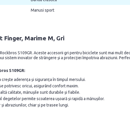
Manusi sport
 Finger, Marime M, Gri
ockbros S109GR. Aceste accesorii gri pentru biciclete sunt mai mult decâ
 unui sistem inovator de strângere și a protecției împotriva abraziunii. Per
kbros S109GR:
 crește aderența și siguranța în timpul mersului.
se potrivesc oricui, asigurând confort maxim.
naltă calitate, mănușile sunt durabile și fiabile.
ul degetelor permite scoaterea ușoară și rapidă a mănușilor.
și abraziunilor, chiar și pe trasee lungi.