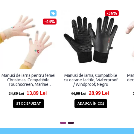
-36%
-44%
i
Manusi de iarna pentru femei
Manusi de iarna, Compatibile
Christmas, Compatibile
cu ecrane tactile, Waterproof
Touchscreen, Marime
/ Windproof, Negru
universala, Bej
13,89 Lei
28,99 Lei
24,89 Lei
44,99 Lei
STOC EPUIZAT
ADAUGĂ ÎN COŞ