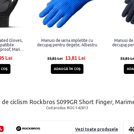
ated Gloves,
Manusi de iarna impletite cu
Manusi de 
patibile
decupaj pentru degete, Albastru
decupaj pe
proof, Marime
u
95 Lei
13,81 Lei
33,81 Lei
33,81 Le
 COŞ
ADAUGĂ ÎN COŞ
ADA
 de ciclism Rockbros S099GR Short Finger, Marime
Cod produs:
ROC-142813
4
%
Vezi toate produsele