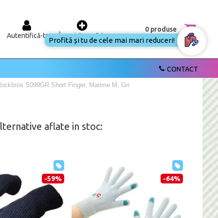
0 produse
Autentifică-te
Înregistrează-te
Profită și tu de cele mai mari reduceri!
CONTACT
Rockbros S099GR Short Finger, Marime M, Gri
ernative aflate in stoc:
-59%
-64%