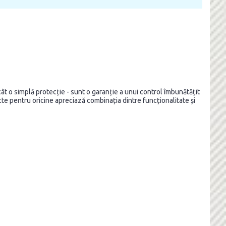
t o simplă protecție - sunt o garanție a unui control îmbunătățit
fecte pentru oricine apreciază combinația dintre funcționalitate și