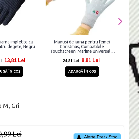
iarna impletite cu
Manusi de iarna pentru femei
Manus
ntru degete, Negru
Christmas, Compatibile
co
Touchscreen, Marime universala,
Touchs
Verde
13,81 Lei
8,81 Lei
i
24,81 Lei
UGĂ ÎN COŞ
ADAUGĂ ÎN COŞ
 M, Gri
0,99 Lei
Alerte Preț / Stoc