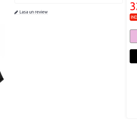
3
Lasa un review
IN