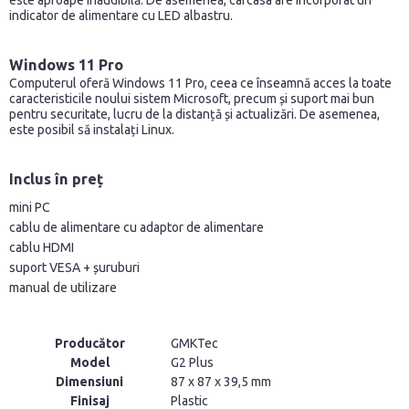
este aproape inaudibilă. De asemenea, carcasa are încorporat un
indicator de alimentare cu LED albastru.
Windows 11 Pro
Computerul oferă Windows 11 Pro, ceea ce înseamnă acces la toate
caracteristicile noului sistem Microsoft, precum și suport mai bun
pentru securitate, lucru de la distanță și actualizări. De asemenea,
este posibil să instalați Linux.
Inclus în preț
mini PC
cablu de alimentare cu adaptor de alimentare
cablu HDMI
suport VESA + șuruburi
manual de utilizare
Producător
GMKTec
Model
G2 Plus
Dimensiuni
87 x 87 x 39,5 mm
Finisaj
Plastic