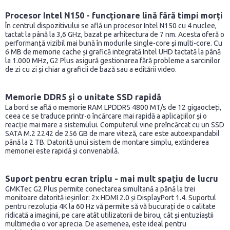
Procesor Intel N150 - funcționare lină fără timpi morți
În centrul dispozitivului se află un procesor Intel N150 cu 4 nuclee,
tactat la până la 3,6 GHz, bazat pe arhitectura de 7 nm. Acesta oferă o
performanță vizibil mai bună în modurile single-core și multi-core. Cu
6 MB de memorie cache și grafică integrată Intel UHD tactată la până
la 1.000 MHz, G2 Plus asigură gestionarea fără probleme a sarcinilor
de zi cu zi și chiar a graficii de bază sau a editării video.
Memorie DDR5 și o unitate SSD rapidă
La bord se află o memorie RAM LPDDR5 4800 MT/s de 12 gigaocteți,
ceea ce se traduce printr-o încărcare mai rapidă a aplicațiilor și o
reacție mai mare a sistemului. Computerul vine preîncărcat cu un SSD
SATA M.2 2242 de 256 GB de mare viteză, care este autoexpandabil
până la 2 TB. Datorită unui sistem de montare simplu, extinderea
memoriei este rapidă și convenabilă.
Suport pentru ecran triplu - mai mult spațiu de lucru
GMKTec G2 Plus permite conectarea simultană a până la trei
monitoare datorită ieșirilor: 2x HDMI 2.0 și DisplayPort 1.4. Suportul
pentru rezoluția 4K la 60 Hz vă permite să vă bucurați de o calitate
ridicată a imaginii, pe care atât utilizatorii de birou, cât și entuziaștii
multimedia o vor aprecia. De asemenea, este ideal pentru