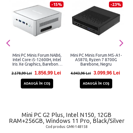
-15%
-23%
Mini PC Minis Forum NAB6,
Mini PC Minis Forum MS-A1-
Intel Core i5-12600H, Intel
A5870, Ryzen 7 8700G
Iris Xe Graphics, Barebone,
Barebone, Negru
Silver
1.856,99 Lei
3.099,96 Lei
2.178,99 Lei
4.043,96 Lei
ADAUGĂ ÎN COŞ
ADAUGĂ ÎN COŞ
Mini PC G2 Plus, Intel N150, 12GB
RAM+256GB, Windows 11 Pro, Black/Silver
Cod produs:
GMK-148158