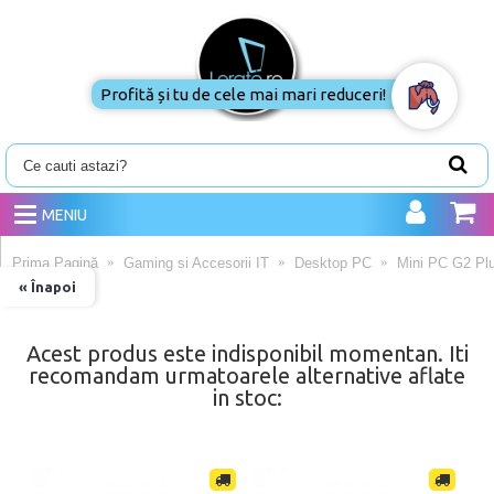
Profită și tu de cele mai mari reduceri!
MENIU
Prima Pagină
Gaming si Accesorii IT
Desktop PC
Mini PC G2 Pl
« Înapoi
Acest produs este indisponibil momentan. Iti
recomandam urmatoarele alternative aflate
in stoc: