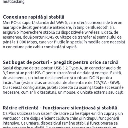
multitasking.
Conexiune rapidă și stabilă
Mini PC-ul suportă standardul WiFi 6, care oferă conexiuni de trei ori
mai rapide decât generațiile anterioare, în timp ce Bluetooth 5.2
asigură o împerechere stabilă cu dispozitivele wireless. Există, de
asemenea, două porturi RJ45 cu viteze de transfer al semnalului de
până la 1.000 Mbps, care vor fi utile în special în mediile care necesită
o conexiune prin cablu constantă și rapidă.
Set bogat de porturi - pregătit pentru orice sarcină
Șasiul dispune de trei porturi USB 3.2 Type-A, un conector audio de
3,5 mm și un port USB-C pentru transferul de date și energie. Există,
de asemenea, un buton de alimentare și o intrare DC IN pentru
încărcător (este inclus un adaptor de alimentare de 12V/3A - 36W).
Cu această configurație, puteți conecta cu ușurință toate accesoriile
necesare, cum ar fi o tastatură, un mouse, o unitate externă sau căști.
Răcire eficientă - funcționare silențioasă și stabilă
G2 Plus utilizează un sistem de răcire cu heatpipe-uri din cupru și un
ventilator, care disipă eficient căldura chiar și în timpul funcționării
intensive. Ca urmare, dispozitivul rămâne stabil și funcționarea sa