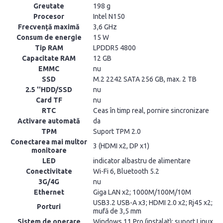
Greutate
198 g
Procesor
Intel N150
Frecvență maximă
3,6 GHz
Consum de energie
15 W
Tip RAM
LPDDR5 4800
Capacitate RAM
12 GB
EMMC
nu
SSD
M.2 2242 SATA 256 GB, max. 2 TB
2.5 ''HDD/SSD
nu
Card TF
nu
RTC
Ceas în timp real, pornire sincronizare
Activare automată
da
TPM
Suport TPM 2.0
Conectarea mai multor
3 (HDMI x2, DP x1)
monitoare
LED
indicator albastru de alimentare
Conectivitate
Wi-Fi 6, Bluetooth 5.2
3G/4G
nu
Ethernet
Giga LAN x2; 1000M/100M/10M
USB3.2 USB-A x3; HDMI 2.0 x2; Rj45 x2;
Porturi
mufă de 3,5 mm
Sistem de operare
Windows 11 Pro (instalat); suport Linux