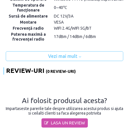
Temperatura de
0~40℃
funcționare
Sursă de alimentare
DC 12V/3A
Montare
VESA
Frecvență radio
WIFI 2.4G/WIFI 5G/BT
Puterea maximă a
17dBm / 14dBm / 6dBm
frecvenței radio
Vezi mai mult
REVIEW-URI
(0 REVIEW-URI)
Ai folosit produsul acesta?
Impartaseste parerile tale despre utilizarea acestui produs si ajuta
si ceilalti clienti sa faca alegerea potrivita
LASA UN REVIEW