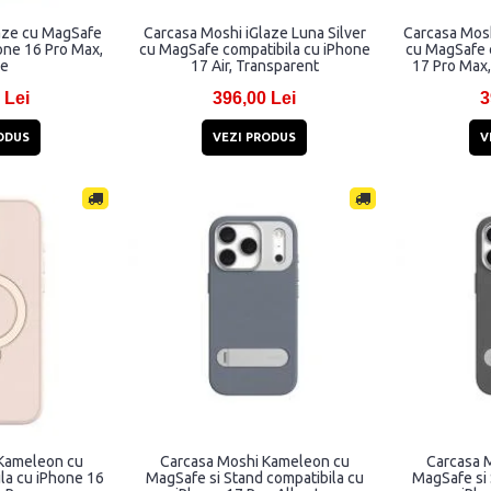
aze cu MagSafe
Carcasa Moshi iGlaze Luna Silver
Carcasa Mos
one 16 Pro Max,
cu MagSafe compatibila cu iPhone
cu MagSafe 
de
17 Air, Transparent
17 Pro Max,
 Lei
396,00 Lei
3
ODUS
VEZI PRODUS
V
Kameleon cu
Carcasa Moshi Kameleon cu
Carcasa 
la cu iPhone 16
MagSafe si Stand compatibila cu
MagSafe si 