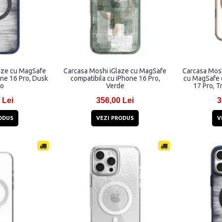
aze cu MagSafe
Carcasa Moshi iGlaze cu MagSafe
Carcasa Mos
one 16 Pro, Dusk
compatibila cu iPhone 16 Pro,
cu MagSafe 
go
Verde
17 Pro, T
 Lei
356,00 Lei
3
ODUS
VEZI PRODUS
V