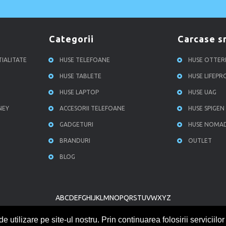
categorii
carcase 
TIALITATE
HUSE TELEFOANE
HUSE OTTE
HUSE TABLETE
HUSE LIFEP
HUSE LAPTOP
HUSE UAG
NEY
ACCESORII TELEFOANE
HUSE SPIGEN
GADGETURI
HUSE NOMA
BRANDURI
OUTLET
BLOG
A
B
C
D
E
F
G
H
I
J
K
L
M
N
O
P
Q
R
S
T
U
V
W
X
Y
Z
tilizare pe site-ul nostru. Prin continuarea folosirii serviciilor