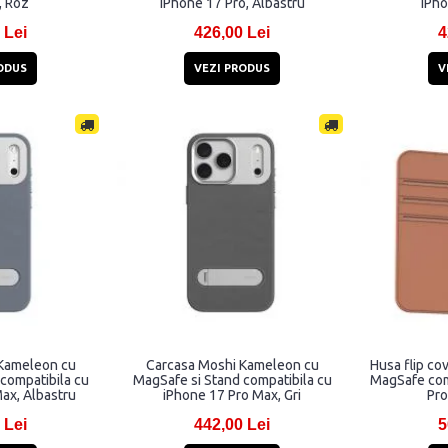
, Roz
iPhone 17 Pro, Albastru
iPho
 Lei
426,00 Lei
4
ODUS
VEZI PRODUS
V
Kameleon cu
Carcasa Moshi Kameleon cu
Husa flip co
compatibila cu
MagSafe si Stand compatibila cu
MagSafe com
ax, Albastru
iPhone 17 Pro Max, Gri
Pro
 Lei
442,00 Lei
5