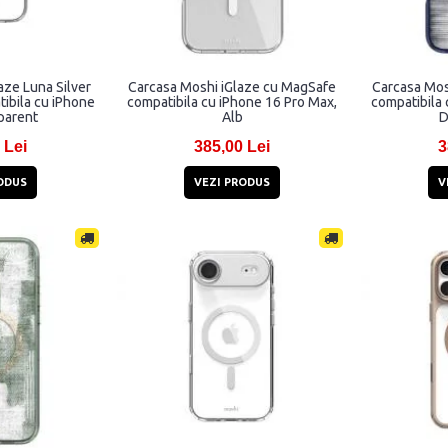
aze Luna Silver
Carcasa Moshi iGlaze cu MagSafe
Carcasa Mos
ibila cu iPhone
compatibila cu iPhone 16 Pro Max,
compatibila 
parent
Alb
D
 Lei
385,00 Lei
3
ODUS
VEZI PRODUS
V