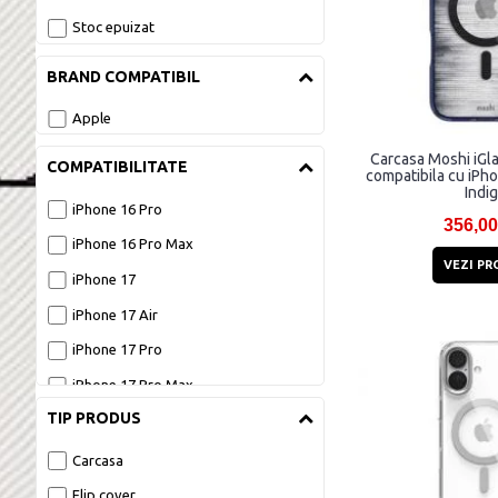
Stoc epuizat
iPhone 17 Air 
BRAND COMPATIBIL
iPhone 17 Pro 
Apple
iPhone 17 Pro Max 
Carcasa Moshi iGl
COMPATIBILITATE
compatibila cu iPh
Indi
iPhone 16 Pro
356,00
iPhone 16 Pro Max
VEZI PR
iPhone 17
iPhone 17 Air
iPhone 17 Pro
iPhone 17 Pro Max
TIP PRODUS
Carcasa
Flip cover