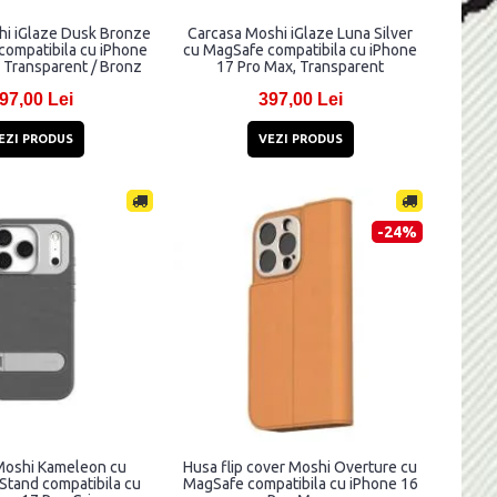
hi iGlaze Dusk Bronze
Carcasa Moshi iGlaze Luna Silver
compatibila cu iPhone
cu MagSafe compatibila cu iPhone
 Transparent / Bronz
17 Pro Max, Transparent
97,00 Lei
397,00 Lei
EZI PRODUS
VEZI PRODUS
-24%
Moshi Kameleon cu
Husa flip cover Moshi Overture cu
Stand compatibila cu
MagSafe compatibila cu iPhone 16