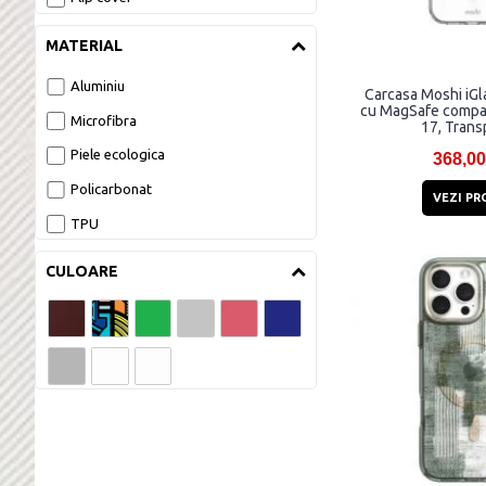
MATERIAL
Aluminiu
Carcasa Moshi iGl
cu MagSafe compat
Microfibra
17, Trans
Piele ecologica
368,00
Policarbonat
VEZI PR
TPU
CULOARE