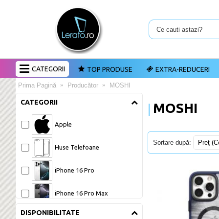
CATEGORII
TOP PRODUSE
EXTRA-REDUCERI
Prima Pagină
Producător
MOSHI
CATEGORII
MOSHI
Apple 
Sortare după:
Huse Telefoane 
iPhone 16 Pro 
iPhone 16 Pro Max 
DISPONIBILITATE
iPhone 17 