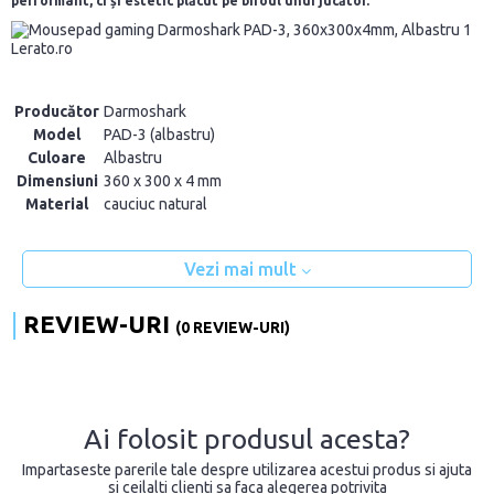
performant, ci și estetic plăcut pe biroul unui jucător.
Producător
Darmoshark
Model
PAD-3 (albastru)
Culoare
Albastru
Dimensiuni
360 x 300 x 4 mm
Material
cauciuc natural
Vezi mai mult
REVIEW-URI
(0 REVIEW-URI)
Ai folosit produsul acesta?
Impartaseste parerile tale despre utilizarea acestui produs si ajuta
si ceilalti clienti sa faca alegerea potrivita