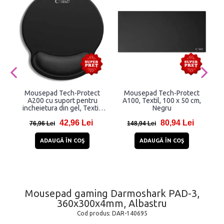
Mousepad Tech-Protect
Mousepad Tech-Protect
A200 cu suport pentru
A100, Textil, 100 x 50 cm,
incheietura din gel, Textil,
Negru
25 x 22.5 cm, Negru
42,96 Lei
80,94 Lei
76,96 Lei
148,94 Lei
ADAUGĂ ÎN COŞ
ADAUGĂ ÎN COŞ
Mousepad gaming Darmoshark PAD-3,
360x300x4mm, Albastru
Cod produs:
DAR-140695