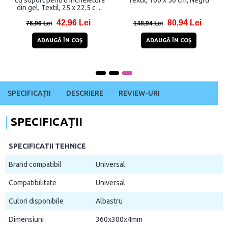
cu suport pentru incheietura
Textil, 100 x 50 cm, Negru
din gel, Textil, 25 x 22.5 cm,
Negru
42,96 Lei
80,94 Lei
76,96 Lei
148,94 Lei
ADAUGĂ ÎN COŞ
ADAUGĂ ÎN COŞ
SPECIFICAȚII
DESCRIERE
REVIEW-URI
SPECIFICAȚII
SPECIFICATII TEHNICE
Brand compatibil
Universal
Compatibilitate
Universal
Culori disponibile
Albastru
Dimensiuni
360x300x4mm