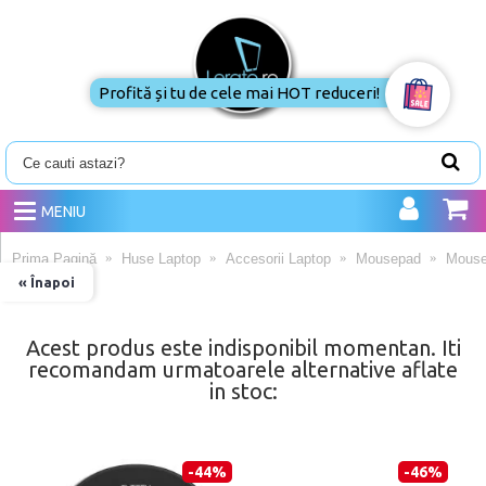
Profită și tu de cele mai HOT reduceri!
MENIU
Prima Pagină
Huse Laptop
Accesorii Laptop
Mousepad
Mouse
« Înapoi
Acest produs este indisponibil momentan. Iti
recomandam urmatoarele alternative aflate
in stoc:
-44%
-46%