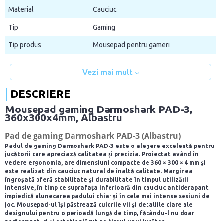
Material
Cauciuc
Tip
Gaming
Tip produs
Mousepad pentru gameri
Vezi mai mult
DESCRIERE
Mousepad gaming Darmoshark PAD-3,
360x300x4mm, Albastru
Pad de gaming Darmoshark PAD-3 (Albastru)
Padul de gaming Darmoshark PAD-3 este o alegere excelentă pentru
jucătorii care apreciază calitatea și precizia. Proiectat având în
vedere ergonomia, are dimensiuni compacte de 360 × 300 × 4 mm și
este realizat din cauciuc natural de înaltă calitate. Marginea
îngroșată oferă stabilitate și durabilitate în timpul utilizării
intensive, în timp ce suprafața inferioară din cauciuc antiderapant
împiedică alunecarea padului chiar și în cele mai intense sesiuni de
joc. Mousepad-ul își păstrează culorile vii și detaliile clare ale
designului pentru o perioadă lungă de timp, făcându-l nu doar