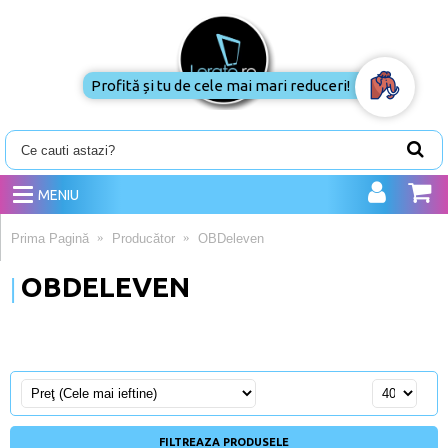
Profită și tu de cele mai mari reduceri!
MENIU
Prima Pagină
Producător
OBDeleven
OBDELEVEN
FILTREAZA PRODUSELE