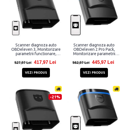
Scanner diagnoza auto
Scanner diagnoza auto
OBDeleven 3, Monitorizare
OBDeleven 2 Pro Pack,
parametrii functionare,
Monitorizare parametrii
Bluetooth, Negru
functionare, Bluetooth,
417,97 Lei
445,97 Lei
Negru
527,97 Lei
562,97 Lei
VEZI PRODUS
VEZI PRODUS
-21%