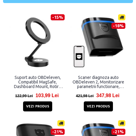
-15%
-18%
Suport auto OBDeleven,
Scaner diagnoza auto
Compatibil MagSafe,
OBDeleven 2, Monitorizare
Dashboard Mount, Rotire
parametrii functionare,
360 grade, Negru
Bluetooth, Negru
103,99 Lei
347,98 Lei
122,99 Lei
421,98 Lei
VEZI PRODUS
VEZI PRODUS
-21%
-21%