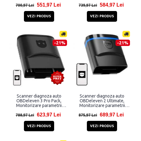
Bluetooth, 200 credite
functionare, Bluetooth, 200
551,97 Lei
584,97 Lei
pentru One-Click, Negru
credite pentru One-Click,
700,97 Lei
739,97 Lei
Negru
VEZI PRODUS
VEZI PRODUS
-21%
-21%
Scanner diagnoza auto
Scanner diagnoza auto
OBDeleven 3 Pro Pack,
OBDeleven 2 Ultimate,
Monitorizare parametrii
Monitorizare parametrii
functionare, Bluetooth,
functionare, Stergere
623,97 Lei
689,97 Lei
Negru
defectiuni, Codificare VAG,
788,97 Lei
875,97 Lei
Acces SFD, Bluetooth,
Negru
VEZI PRODUS
VEZI PRODUS