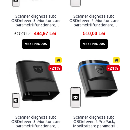
Scanner diagnoza auto
Scanner diagnoza auto
OBDeleven 3, Monitorizare
OBDeleven 2, Monitorizare
parametrii functionare,
parametrii functionare,
Bluetooth, 100 credite
Bluetooth, 100 credite
494,97 Lei
510,00 Lei
pentru One-Click, Negru
pentru One-Click, Negru
627,97 Lei
VEZI PRODUS
VEZI PRODUS
-21%
-21%
Scanner diagnoza auto
Scanner diagnoza auto
OBDeleven 3, Monitorizare
OBDeleven 2 Pro Pack,
parametrii functionare,
Monitorizare parametrii