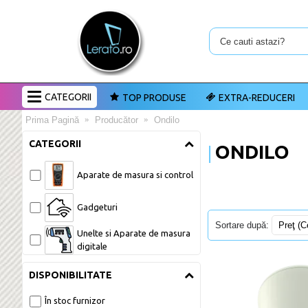
CATEGORII
TOP PRODUSE
EXTRA-REDUCERI
Prima Pagină
Producător
Ondilo
CATEGORII
ONDILO
Aparate de masura si control 
Gadgeturi 
Sortare după:
Unelte si Aparate de masura 
digitale 
DISPONIBILITATE
În stoc furnizor