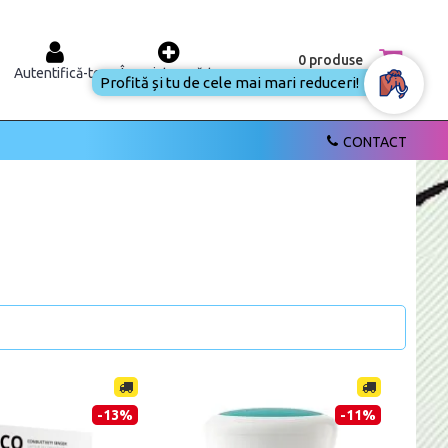
0 produse
Autentifică-te
Înregistrează-te
Profită și tu de cele mai mari reduceri!
CONTACT
-13%
-11%