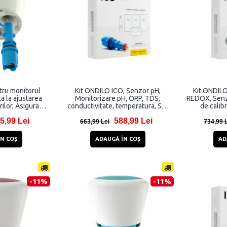
ntru monitorul
Kit ONDILO ICO, Senzor pH,
Kit ONDILO
a la ajustarea
Monitorizare pH, ORP, TDS,
REDOX, Senzo
ilor, Asigura
conductivitate, temperatura, Set
de calib
a valorilor, Alb
calibrare, Albastru
temperatura
5,99 Lei
588,99 Lei
663,99 Lei
734,99 
N COŞ
ADAUGĂ ÎN COŞ
AD
-11%
-11%