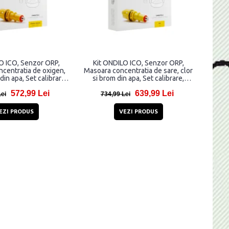
O ICO, Senzor ORP,
Kit ONDILO ICO, Senzor ORP,
centratia de oxigen,
Masoara concentratia de sare, clor
din apa, Set calibrare,
si brom din apa, Set calibrare,
Portocaliu
Galben
572,99 Lei
639,99 Lei
Lei
734,99 Lei
EZI PRODUS
VEZI PRODUS