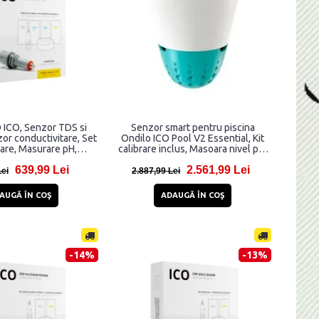
 ICO, Senzor TDS si
Senzor smart pentru piscina
r conductivitare, Set
Ondilo ICO Pool V2 Essential, Kit
rare, Masurare pH,
calibrare inclus, Masoara nivel pH,
, Bluetooth 4.0, Gri
temperatura si ORP, WiFi,
639,99 Lei
2.561,99 Lei
Bluetooth, Alb / Verde
Lei
2.887,99 Lei
AUGĂ ÎN COŞ
ADAUGĂ ÎN COŞ
-14%
-13%