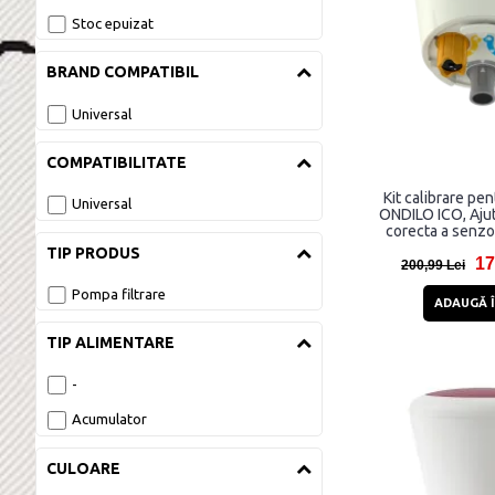
Stoc epuizat
BRAND COMPATIBIL
Universal
COMPATIBILITATE
Kit calibrare pe
Universal
ONDILO ICO, Ajut
corecta a senzor
masurarea corecta 
TIP PRODUS
17
200,99 Lei
Pompa filtrare
ADAUGĂ Î
TIP ALIMENTARE
-
Acumulator
CULOARE