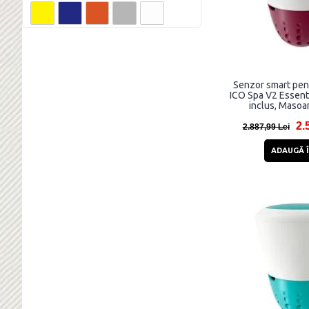
Senzor smart pen
ICO Spa V2 Essentia
inclus, Masoar
temperatura si
2.
Bluetooth, 
2.887,99 Lei
ADAUGĂ Î