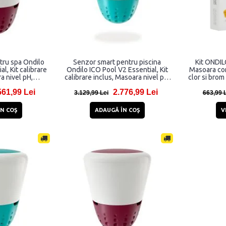
tru spa Ondilo
Senzor smart pentru piscina
Kit ONDIL
l, Kit calibrare
Ondilo ICO Pool V2 Essential, Kit
Masoara con
a nivel pH,
calibrare inclus, Masoara nivel pH,
clor si brom 
 ORP, WiFi,
ORP, temperatura si
561,99 Lei
2.776,99 Lei
Alb / Mov
conductivitatea, WiFi, Bluetooth,
3.129,99 Lei
663,99 
Alb / Verde
N COŞ
ADAUGĂ ÎN COŞ
V