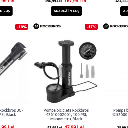
,99 Lei
167,99 Lei
196,99 Lei
323,99 
N COŞ
ADAUGĂ ÎN COŞ
AD
-18%
-17%
 Rockbros JG-
Pompa bicicleta Rockbros
Pompa b
SI, Black
42610002001, 100 PSI,
42520001
Manometru, Black
,99 Lei
47,99 Lei
57,99 Lei
28,99 