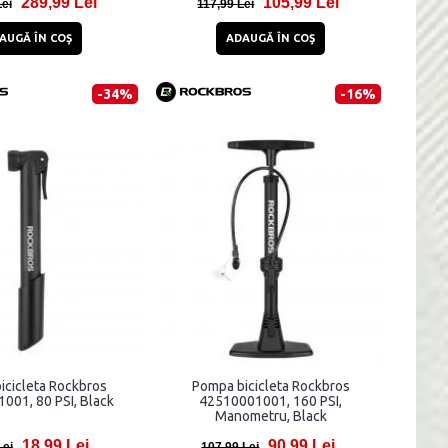
289,99 Lei
105,99 Lei
Lei
117,99 Lei
AUGĂ ÎN COŞ
ADAUGĂ ÎN COŞ
-34%
-16%
icicleta Rockbros
Pompa bicicleta Rockbros
001, 80 PSI, Black
42510001001, 160 PSI,
Manometru, Black
18,99 Lei
90,99 Lei
Lei
107,99 Lei