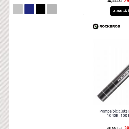
25
34,99 Lei
17 cm
ADAUGĂ Î
170 mm
18 cm
18.5 cm
19.6 cm
24 cm
27.5 cm
28 cm
29 cm
34 cm
4.6 cm
43 cm
Pompa bicicleta
1040B, 100 P
52 cm
6 cm
39
48,99 Lei