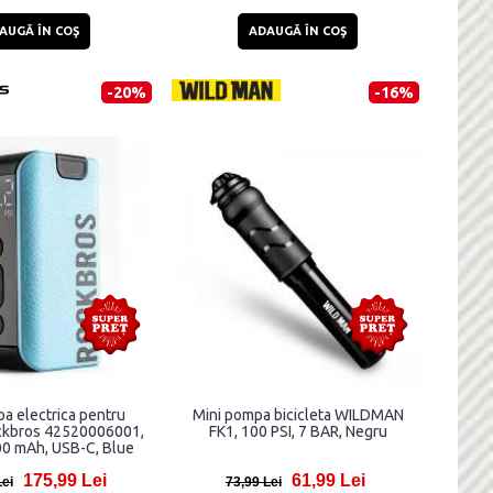
AUGĂ ÎN COŞ
ADAUGĂ ÎN COŞ
-20%
-16%
a electrica pentru
Mini pompa bicicleta WILDMAN
ockbros 42520006001,
FK1, 100 PSI, 7 BAR, Negru
00 mAh, USB-C, Blue
175,99 Lei
61,99 Lei
Lei
73,99 Lei