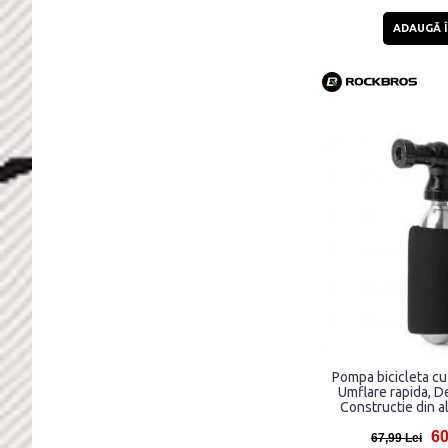
ADAUGĂ Î
Pompa bicicleta c
Umflare rapida, D
Constructie din a
60
67,99 Lei