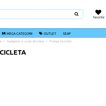
Favorite
MEGA CATEGORII
OUTLET
SEAP
ta
Gadgeturi si scule bicicleta
Pompe bicicleta
CICLETA