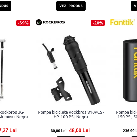
ODUS
VEZI PRODUS
V
-59%
-20%
 Rockbros JG-
Pompa bicicleta Rockbros 810PCS-
Pompa bicic
Aluminiu, Negru
HP, 100 PSI, Negru
150 PSI, 5
7,27 Lei
48,00 Lei
60,00 Lei
236,99 