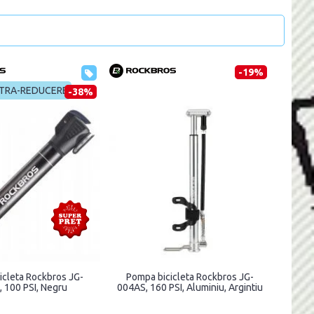
-19%
TRA-REDUCERE
-38%
icleta Rockbros JG-
Pompa bicicleta Rockbros JG-
 100 PSI, Negru
004AS, 160 PSI, Aluminiu, Argintiu