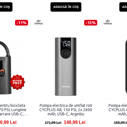
N COŞ
ADAUGĂ ÎN COŞ
AD
-11%
-15%
entru bicicleta
Pompa electrica de umflat roti
Pompa elec
70 PSI, Lungime
CYCPLUS A8, 150 PSI, 2x 2600
CYCPLUS A
carcare USB-C,
mAh, USB-C, Argintiu
mAh,
ru
0,99 Lei
146,99 Lei
171,99 Lei
155,99 