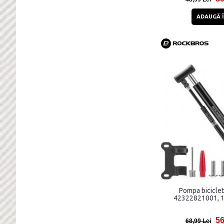
6.4 cm
ADAUGĂ Î
61 cm
65 cm
65 mm
7 cm
7.1 cm
7.2 cm
73 mm
77 mm
8 cm
81 cm
9.6 cm
Pompa bicicle
42322821001, 12
56
68,99 Lei