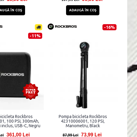
AUGĂ ÎN COŞ
ADAUGĂ ÎN COŞ
-16%
-11%
icicleta Rockbros
Pompa bicicleta Rockbros
1, 100 PSI, 300mAh,
42310006001, 120 PSI,
i inclus, USB-C, Negru
Manometru, Black
361,00 Lei
73,99 Lei
Lei
87,99 Lei