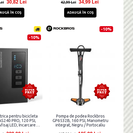
30,82 Lei
34,99 Lei
Lei
42,99 Lei
AUGĂ ÎN COŞ
ADAUGĂ ÎN COŞ
-10%
-10%
rica pentru bicicleta
Pompa de podea Rockbros
AS240 PRO, 120 PSI,
GP6532B, 160 PSI, Manometru
isaj LED, Incarcare
integrat, Negru / Portocaliu
B-C, Negru