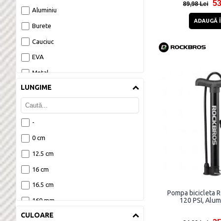
53
89,98 Lei
Aluminiu
ADAUGĂ Î
Burete
Cauciuc
EVA
Metal
LUNGIME
Nailon
Otel
Plastic
-
Policarbonat
0 cm
Silicon
12.5 cm
TPU
16 cm
16.5 cm
Pompa bicicleta 
120 PSI, Alum
160 mm
CULOARE
162 mm