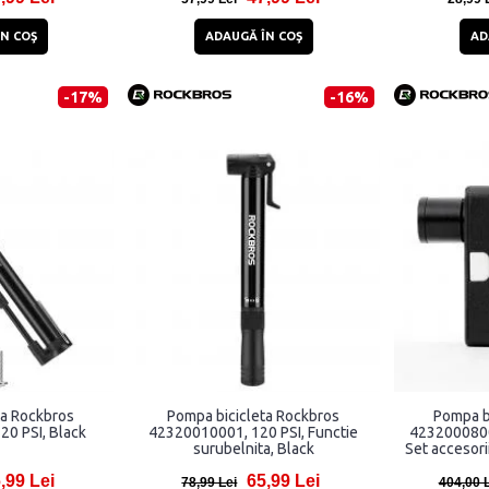
N COŞ
ADAUGĂ ÎN COŞ
AD
-17%
-16%
ta Rockbros
Pompa bicicleta Rockbros
Pompa b
0 PSI, Black
42320010001, 120 PSI, Functie
4232000800
surubelnita, Black
Set accesori
,99 Lei
65,99 Lei
78,99 Lei
404,00 