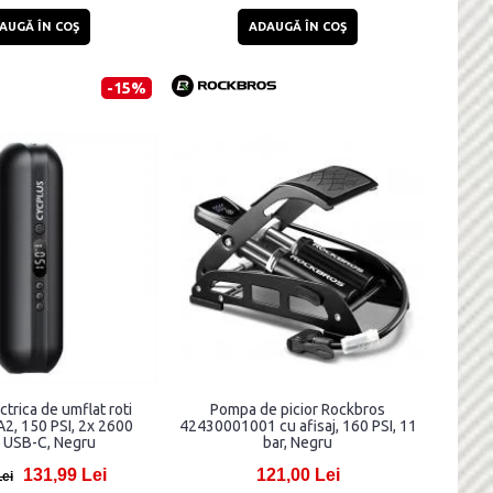
AUGĂ ÎN COŞ
ADAUGĂ ÎN COŞ
-15%
trica de umflat roti
Pompa de picior Rockbros
2, 150 PSI, 2x 2600
42430001001 cu afisaj, 160 PSI, 11
 USB-C, Negru
bar, Negru
131,99 Lei
121,00 Lei
Lei