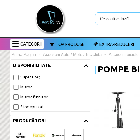
CATEGORII
TOP PRODUSE
EXTRA-REDUCERI
Prima Pagină
Accesorii Auto / Moto / Bicicleta
Accesorii bicicle
DISPONIBILITATE
POMPE BI
Super Preț
În stoc
În stoc furnizor
Stoc epuizat
PRODUCĂTORI