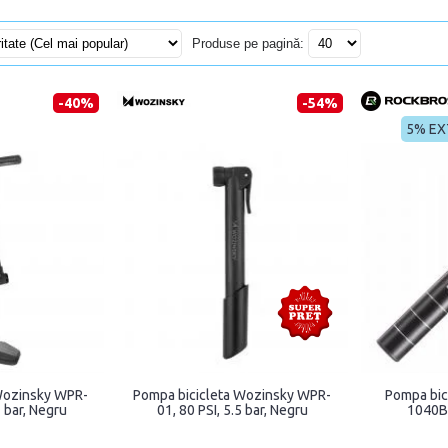
Produse pe pagină:
-40%
-54%
5% EX
Wozinsky WPR-
Pompa bicicleta Wozinsky WPR-
Pompa bic
1 bar, Negru
01, 80 PSI, 5.5 bar, Negru
1040B,