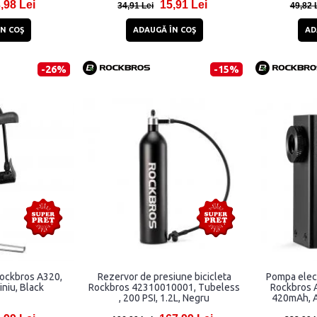
,98 Lei
15,91 Lei
34,91 Lei
49,82 
N COŞ
ADAUGĂ ÎN COŞ
AD
-26%
-15%
Rockbros A320,
Rezervor de presiune bicicleta
Pompa elect
iniu, Black
Rockbros 42310010001, Tubeless
Rockbros 
, 200 PSI, 1.2L, Negru
420mAh, Af
US