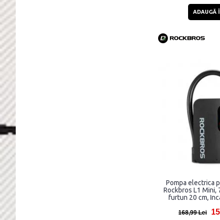
ADAUGĂ Î
Pompa electrica p
Rockbros L1 Mini, 
furtun 20 cm, In
Neg
15
168,99 Lei