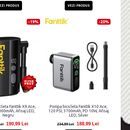
EZI PRODUS
VEZI PRODUS
-19%
-20%
leta Fanttik X9 Ace,
Pompa bicicleta Fanttik X10 Ace,
000mAh, Afisaj LED,
120 PSI, 3700mAh, PD 10W, Afisaj
Negru
LED, Silver
190,99 Lei
188,99 Lei
Lei
234,99 Lei