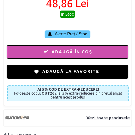
48,86 Lei
În Stoc
Alerte Preț / Stoc
ADAUGĂ ÎN COŞ
ADAUGĂ LA FAVORITE
AI 5% COD DE EXTRA-REDUCERE!
Folosește codul
OUT26
și ai
5%
extra-reducere din prețul afișat
pentru acest produs!
Vezi toate produsele
Lasa un review