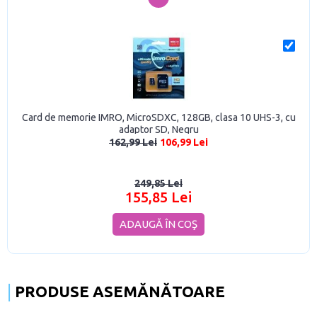
Card de memorie IMRO, MicroSDXC, 128GB, clasa 10 UHS-3, cu
adaptor SD, Negru
162,99 Lei
106,99 Lei
249,85 Lei
155,85 Lei
ADAUGĂ ÎN COŞ
PRODUSE ASEMĂNĂTOARE