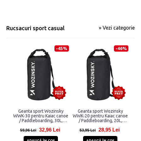
Rucsacuri sport casual
» Vezi categorie
-45%
-46%
Geanta sport Wozinsky
Geanta sport Wozinsky
WWK-30 pentru Kaiac canoe
WWK-20 pentru Kaiac canoe
/ Paddleboarding, 30L,
/ Paddleboarding, 20L,
Waterproof, Negru
Waterproof, Negru
32,96 Lei
28,95 Lei
59,96 Lei
53,95 Lei
ADAUGĂ ÎN COŞ
ADAUGĂ ÎN COŞ