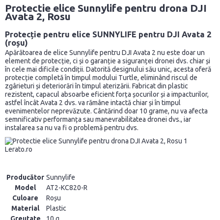
Protectie elice Sunnylife pentru drona DJI
Avata 2, Rosu
Protecție pentru elice SUNNYLIFE pentru DJI Avata 2
(roșu)
Apărătoarea de elice Sunnylife pentru DJI Avata 2 nu este doar un
element de protecție, ci și o garanție a siguranței dronei dvs. chiar și
în cele mai dificile condiții. Datorită designului său unic, acesta oferă
protecție completă în timpul modului Turtle, eliminând riscul de
zgârieturi și deteriorări în timpul aterizării. Fabricat din plastic
rezistent, capacul absoarbe eficient forța șocurilor și a impacturilor,
astfel încât Avata 2 dvs. va rămâne intactă chiar și în timpul
evenimentelor neprevăzute. Cântărind doar 10 grame, nu va afecta
semnificativ performanța sau manevrabilitatea dronei dvs., iar
instalarea sa nu va fi o problemă pentru dvs.
Producător
Sunnylife
Model
AT2-KC820-R
Culoare
Roșu
Material
Plastic
Greutate
10 g