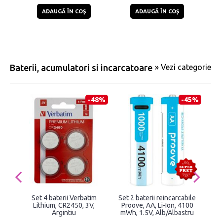
ADAUGĂ ÎN COŞ
ADAUGĂ ÎN COŞ
Baterii, acumulatori si incarcatoare
» Vezi categorie
-48%
-45%
Set 4 baterii Verbatim
Set 2 baterii reincarcabile
S
Lithium, CR2450, 3V,
Proove, AA, Li-Ion, 4100
Al
Argintiu
mWh, 1.5V, Alb/Albastru