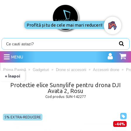
Profită și tu de cele mai mari reduceri!
MENIU
Prima Pagină
Gadgeturi
Drone si accesorii
Accesorii drone
Pr
« Înapoi
Protectie elice Sunnylife pentru drona DJI
Avata 2, Rosu
Cod produs:
SUN-142277
5% EXTRA-REDUCERE
-44%