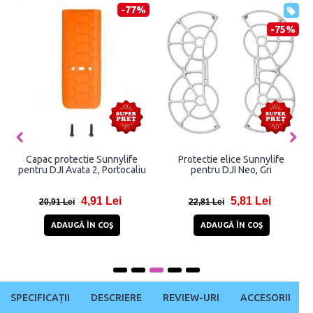
-77%
-75%
Capac protectie Sunnylife
Protectie elice Sunnylife
pentru DJI Avata 2, Portocaliu
pentru DJI Neo, Gri
4,91 Lei
5,81 Lei
20,91 Lei
22,81 Lei
ADAUGĂ ÎN COŞ
ADAUGĂ ÎN COŞ
SPECIFICAȚII
DESCRIERE
REVIEW-URI
ACCESORII