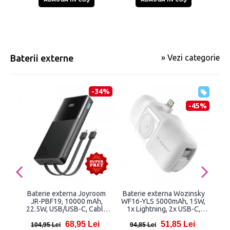
Baterii externe
» Vezi categorie
-34%
-45%
Baterie externa Joyroom
Baterie externa Wozinsky
JR-PBF19, 10000 mAh,
WF16-YLS 5000mAh, 15W,
P10
22.5W, USB/USB-C, Cablu
1x Lightning, 2x USB-C,
3
USB-C si Lightning, Negru
Incarcator Apple Watch, Alb
68,95 Lei
51,85 Lei
104,95 Lei
94,85 Lei
34