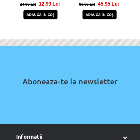
12,99 Lei
45,95 Lei
24,99 Lei
83,95 Lei
3
ADAUGĂ ÎN COŞ
ADAUGĂ ÎN COŞ
Aboneaza-te la newsletter
informatii