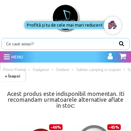
Profită și tu de cele mai mari
reduceri!
MENIU
Prima Pagină
Gadgeturi
Outdoor
Saltele camping si izopren
Sa
« Înapoi
Acest produs este indisponibil momentan. Iti
recomandam urmatoarele alternative aflate
in stoc:
-46%
-45%