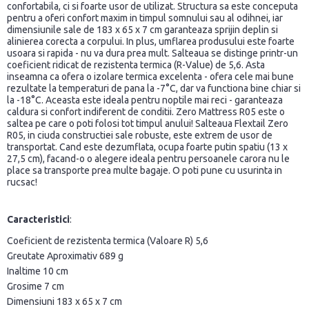
confortabila, ci si foarte usor de utilizat. Structura sa este conceputa
pentru a oferi confort maxim in timpul somnului sau al odihnei, iar
dimensiunile sale de 183 x 65 x 7 cm garanteaza sprijin deplin si
alinierea corecta a corpului. In plus, umflarea produsului este foarte
usoara si rapida - nu va dura prea mult. Salteaua se distinge printr-un
coeficient ridicat de rezistenta termica (R-Value) de 5,6. Asta
inseamna ca ofera o izolare termica excelenta - ofera cele mai bune
rezultate la temperaturi de pana la -7°C, dar va functiona bine chiar si
la -18°C. Aceasta este ideala pentru noptile mai reci - garanteaza
caldura si confort indiferent de conditii. Zero Mattress R05 este o
saltea pe care o poti folosi tot timpul anului! Salteaua Flextail Zero
R05, in ciuda constructiei sale robuste, este extrem de usor de
transportat. Cand este dezumflata, ocupa foarte putin spatiu (13 x
27,5 cm), facand-o o alegere ideala pentru persoanele carora nu le
place sa transporte prea multe bagaje. O poti pune cu usurinta in
rucsac!
Caracteristici
:
Coeficient de rezistenta termica (Valoare R) 5,6
Greutate Aproximativ 689 g
Inaltime 10 cm
Grosime 7 cm
Dimensiuni 183 x 65 x 7 cm