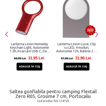
Lanterna Lexon Nomaday
Lanterna Lexon Lucie, Clip
Keychain Light, Autonomie
cu LED, 4 moduri,
c
1.5h, Incarcare USB-C, Dark
Autonomie 12h, Baterie 200
Red
mAh, IPX4, Incarcare USB-C,
31,95 Lei
31,96 Lei
Gri
58,95 Lei
57,96 Lei
ADAUGĂ ÎN COŞ
ADAUGĂ ÎN COŞ
Saltea gonflabila pentru camping Flextail
Zero R05, Grosime 7 cm, Portocaliu
Cod produs:
FLE-134720