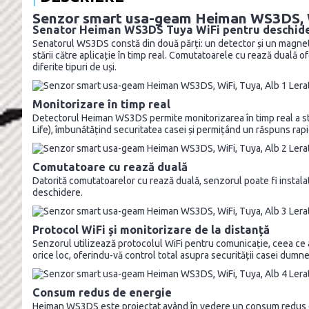
Senzor smart usa-geam Heiman WS3DS, W
Senator Heiman WS3DS Tuya WiFi pentru deschide
Senatorul WS3DS constă din două părți: un detector și un magnet. 
stării către aplicație în timp real. Comutatoarele cu rează duală o
diferite tipuri de uși.
Monitorizare în timp real
Detectorul Heiman WS3DS permite monitorizarea în timp real a stăr
Life), îmbunătățind securitatea casei și permițând un răspuns rapi
Comutatoare cu rează duală
Datorită comutatoarelor cu rează duală, senzorul poate fi instalat pe
deschidere.
Protocol WiFi și monitorizare de la distanță
Senzorul utilizează protocolul WiFi pentru comunicație, ceea ce asi
orice loc, oferindu-vă control total asupra securității casei dumn
Consum redus de energie
Heiman WS3DS este proiectat având în vedere un consum redus de e