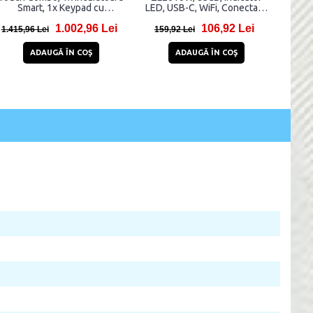
Tuya, IP67, Gri
ZigBee, Tuya, Alb
Interlin
48,86 Lei
34,82 Lei
86,86 Lei
54,82 Lei
95,99
ADAUGĂ ÎN COŞ
ADAUGĂ ÎN COŞ
A