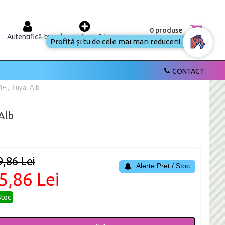
0 produse
Autentifică-te
Înregistrează-te
Profită și tu de cele mai mari reduceri!
CONTACT
i, Tuya, Alb
Alb
9,86 Lei
Alerte Preț / Stoc
5,86 Lei
Stoc