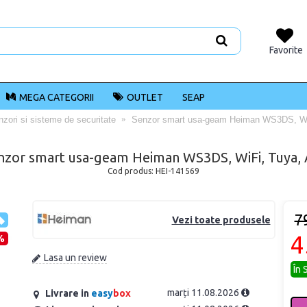
Favorite
MEGA CATEGORII
OUTLET
SEAP
zori si sisteme de securitate
Senzor smart usa-geam Heiman WS3DS, WiF
nzor smart usa-geam Heiman WS3DS, WiFi, Tuya, 
Cod produs:
HEI-141569
7
Vezi toate produsele
4
%
Lasa un review
În 
marți 11.08.2026
Livrare in
easy
box