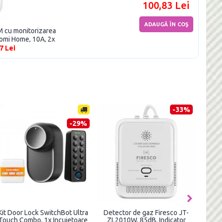
100,83 Lei
ADAUGĂ ÎN COŞ
 cu monitorizarea
aomi Home, 10A, 2x
lb
7 Lei
-44%
-36%
nzor de inundatie smart
Senzor de usa si fereastra
Detecto
eiman HS1WL-E, ZigBee,
NEO NAS-DS05BH, WiFi,
Hei