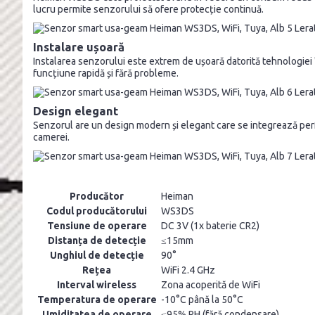
lucru permite senzorului să ofere protecție continuă.
Instalare ușoară
Instalarea senzorului este extrem de ușoară datorită tehnologiei "
funcțiune rapidă și fără probleme.
Design elegant
Senzorul are un design modern și elegant care se integrează perfec
camerei.
Producător
Heiman
Codul producătorului
WS3DS
Tensiune de operare
DC 3V (1x baterie CR2)
Distanța de detecție
≤15mm
Unghiul de detecție
90°
Rețea
WiFi 2.4 GHz
Interval wireless
Zona acoperită de WiFi
Temperatura de operare
-10°C până la 50°C
Umiditatea de operare
≤95% RH (fără condensare)