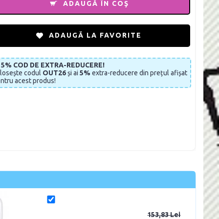
ADAUGĂ ÎN COŞ
ADAUGĂ LA FAVORITE
I 5% COD DE EXTRA-REDUCERE!
losește codul
OUT26
și ai
5%
extra-reducere din prețul afișat
ntru acest produs!
153,83 Lei