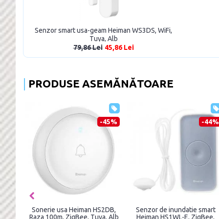
Senzor smart usa-geam Heiman WS3DS, WiFi,
Tuya, Alb
79,86 Lei
45,86 Lei
PRODUSE ASEMĂNĂTOARE
2%
-79%
-59%
ra
Card RFID Tag PGST 67R, 125
Senzor de camera Sensibo
,
kHz, Negru
pentru temperatura,