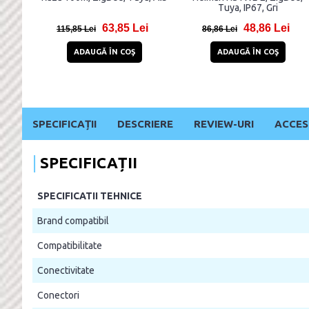
e
umiditate si miscare,
functioneaza exclusiv cu
4,81 Lei
157,81 Lei
Sensibo Air, Alb
22,81 Lei
385,81 Lei
ADAUGĂ ÎN COŞ
ADAUGĂ ÎN COŞ
SPECIFICAȚII
DESCRIERE
REVIEW-URI
ACCES
SPECIFICAȚII
SPECIFICATII TEHNICE
Brand compatibil
Compatibilitate
Conectivitate
Conectori