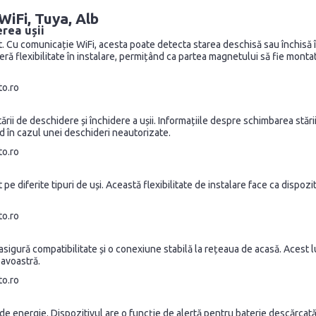
iFi, Tuya, Alb
rea ușii
Cu comunicație WiFi, acesta poate detecta starea deschisă sau închisă înt
feră flexibilitate în instalare, permițând ca partea magnetului să fie monta
ii de deschidere și închidere a ușii. Informațiile despre schimbarea stări
d în cazul unei deschideri neautorizate.
 diferite tipuri de uși. Această flexibilitate de instalare face ca dispozitiv
gură compatibilitate și o conexiune stabilă la rețeaua de acasă. Acest lucr
eavoastră.
nergie. Dispozitivul are o funcție de alertă pentru baterie descărcată c