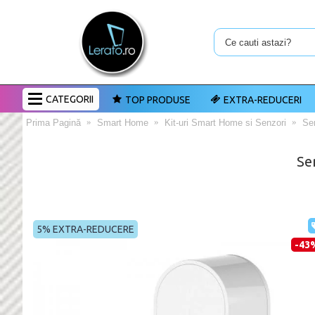
CATEGORII
TOP PRODUSE
EXTRA-REDUCERI
Prima Pagină
Smart Home
Kit-uri Smart Home si Senzori
Sen
Se
5% EXTRA-REDUCERE
-43