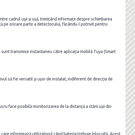
re cadrul ușii și ușă, trimițând informații despre schimbarea
tă pe oricare parte a detectorului, făcându-l potrivit pentru
i sunt transmise instantaneu către aplicația mobilă Tuya (Smart
ul să fie versatil și ușor de instalat, indiferent de direcția de
u face posibilă monitorizarea de la distanță a stării ușii din
are informează utilizatorul când bateria trebuie înlocuită. Acest