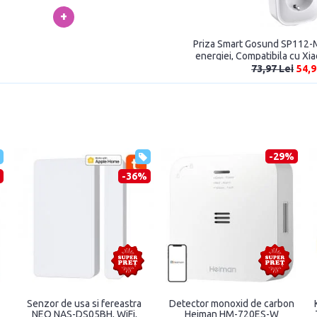
+
Priza Smart Gosund SP112-M
energiei, Compatibila cu Xi
USB, WiFi, A
73,97 Lei
54,9
-58%
-45%
Extensie pentru incuietoare
Sonerie usa Heiman HS2DB,
Se
Netatmo Doorlock, 45mm,
Raza 100m, ZigBee, Tuya, Alb
H