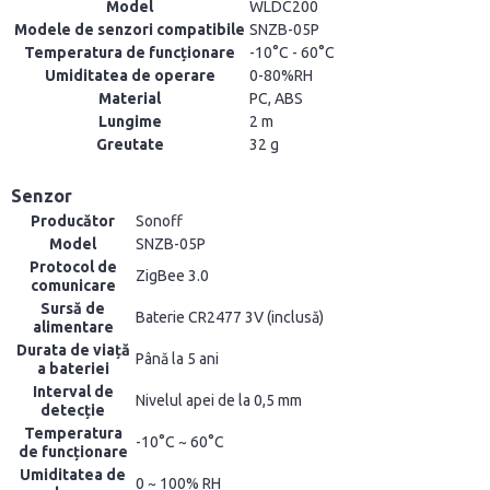
Model
WLDC200
Modele de senzori compatibile
SNZB-05P
Temperatura de funcționare
-10°C - 60°C
Umiditatea de operare
0-80%RH
Material
PC, ABS
Lungime
2 m
Greutate
32 g
Senzor
Producător
Sonoff
Model
SNZB-05P
Protocol de
ZigBee 3.0
comunicare
Sursă de
Baterie CR2477 3V (inclusă)
alimentare
Durata de viață
Până la 5 ani
a bateriei
Interval de
Nivelul apei de la 0,5 mm
detecție
Temperatura
-10°C ~ 60°C
de funcționare
Umiditatea de
0 ~ 100% RH