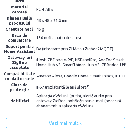
lucru
Material
PC + ABS
carcasă
Dimensiunile
48 x 48 x 21,6 mm
produsului
Greutate netă
45 g
Raza de
130 m (în spațiu deschis)
comunicare
Suport pentru
Da (integrare prin ZHA sau Zigbee2MQTT)
Home Assistant
Gateway-uri
iHost, ZBDongle-P/E, NSPanelPro, AeoTec Smart
ZigBee
Home Hub V3, SmartThings Hub V3, ZBBridge-U/P
acceptate
Compatibilitate
Amazon Alexa, Google Home, SmartThings, IFTTT
cu platformele
Clasa de
IP67 (rezistentă la apă și praf)
protecție
Aplicația eWeLink (push), alertă audio prin
Notificări
gateway ZigBee, notificări prin e-mail (necesită
abonament la aplicația eWeLink)
Vezi mai mult