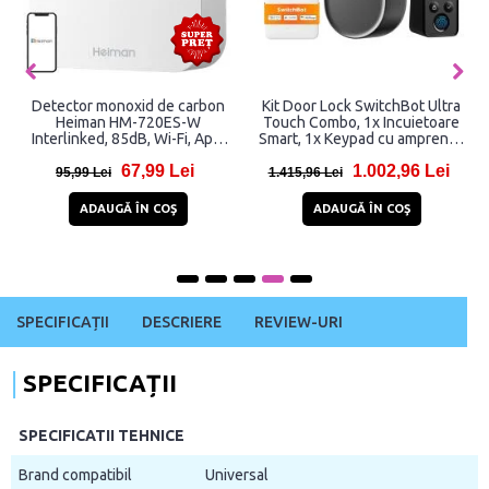
Detector monoxid de carbon
Kit Door Lock SwitchBot Ultra
Heiman HM-720ES-W
Touch Combo, 1x Incuietoare
Interlinked, 85dB, Wi-Fi, App,
Smart, 1x Keypad cu amprenta,
Alb
1xHub Matter, Bluetooth,
67,99 Lei
1.002,96 Lei
Negru
95,99 Lei
1.415,96 Lei
ADAUGĂ ÎN COŞ
ADAUGĂ ÎN COŞ
SPECIFICAȚII
DESCRIERE
REVIEW-URI
SPECIFICAȚII
SPECIFICATII TEHNICE
Brand compatibil
Universal