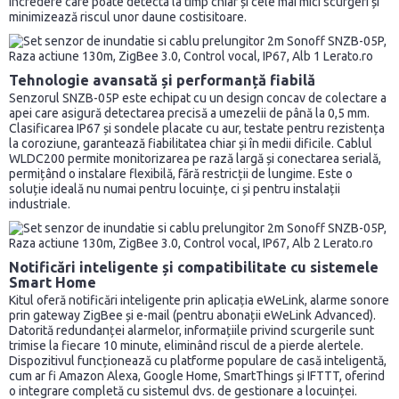
încredere care poate detecta la timp chiar și cele mai mici scurgeri și
minimizează riscul unor daune costisitoare.
Tehnologie avansată și performanță fiabilă
Senzorul SNZB-05P este echipat cu un design concav de colectare a
apei care asigură detectarea precisă a umezelii de până la 0,5 mm.
Clasificarea IP67 și sondele placate cu aur, testate pentru rezistența
la coroziune, garantează fiabilitatea chiar și în medii dificile. Cablul
WLDC200 permite monitorizarea pe rază largă și conectarea serială,
permițând o instalare flexibilă, fără restricții de lungime. Este o
soluție ideală nu numai pentru locuințe, ci și pentru instalații
industriale.
Notificări inteligente și compatibilitate cu sistemele
Smart Home
Kitul oferă notificări inteligente prin aplicația eWeLink, alarme sonore
prin gateway ZigBee și e-mail (pentru abonații eWeLink Advanced).
Datorită redundanței alarmelor, informațiile privind scurgerile sunt
trimise la fiecare 10 minute, eliminând riscul de a pierde alertele.
Dispozitivul funcționează cu platforme populare de casă inteligentă,
cum ar fi Amazon Alexa, Google Home, SmartThings și IFTTT, oferind
o integrare completă cu sistemul dvs. de gestionare a locuinței.