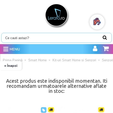
MENIU
Prima Pagină
Smart Home
Kit-uri Smart Home si Senzori
Senzori
« Înapoi
Acest produs este indisponibil momentan. Iti
recomandam urmatoarele alternative aflate
in stoc: