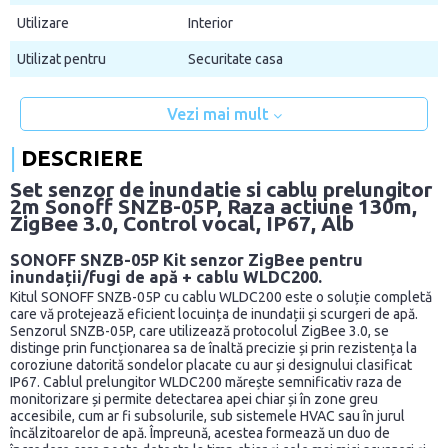
Utilizare
Interior
Utilizat pentru
Securitate casa
Vezi mai mult
DESCRIERE
Set senzor de inundatie si cablu prelungitor
2m Sonoff SNZB-05P, Raza actiune 130m,
ZigBee 3.0, Control vocal, IP67, Alb
SONOFF SNZB-05P Kit senzor ZigBee pentru
inundații/fugi de apă + cablu WLDC200.
Kitul SONOFF SNZB-05P cu cablu WLDC200 este o soluție completă
care vă protejează eficient locuința de inundații și scurgeri de apă.
Senzorul SNZB-05P, care utilizează protocolul ZigBee 3.0, se
distinge prin funcționarea sa de înaltă precizie și prin rezistența la
coroziune datorită sondelor placate cu aur și designului clasificat
IP67. Cablul prelungitor WLDC200 mărește semnificativ raza de
monitorizare și permite detectarea apei chiar și în zone greu
accesibile, cum ar fi subsolurile, sub sistemele HVAC sau în jurul
încălzitoarelor de apă. Împreună, acestea formează un duo de