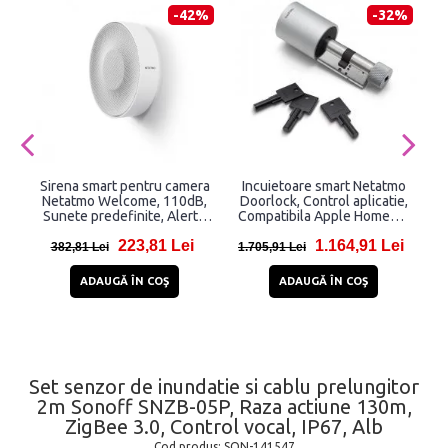
-42%
-32%
Sirena smart pentru camera
Incuietoare smart Netatmo
Netatmo Welcome, 110dB,
Doorlock, Control aplicatie,
f
Sunete predefinite, Alerte
Compatibila Apple HomeKit,
8
mobil
Argintiu
223,81 Lei
1.164,91 Lei
382,81 Lei
1.705,91 Lei
ADAUGĂ ÎN COŞ
ADAUGĂ ÎN COŞ
Set senzor de inundatie si cablu prelungitor
2m Sonoff SNZB-05P, Raza actiune 130m,
ZigBee 3.0, Control vocal, IP67, Alb
Cod produs:
SON-141547