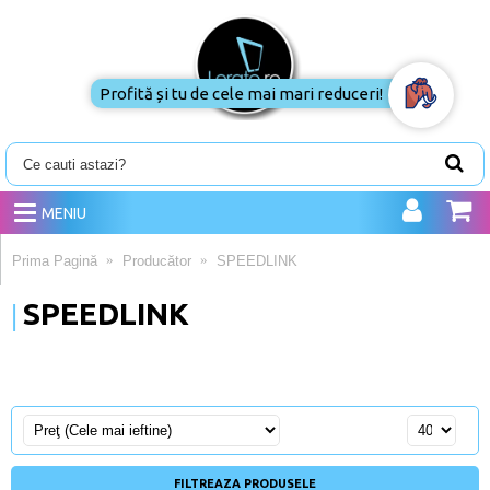
Profită și tu de cele mai mari
reduceri!
MENIU
Prima Pagină
Producător
SPEEDLINK
SPEEDLINK
FILTREAZA PRODUSELE