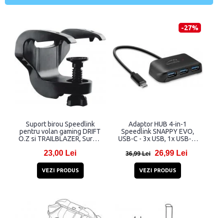
-27%
Suport birou Speedlink
Adaptor HUB 4-in-1
pentru volan gaming DRIFT
Speedlink SNAPPY EVO,
O.Z si TRAILBLAZER, Surub,
USB-C - 3x USB, 1x USB-C,
Negru
Lungime cablu 20cm, Negru
23,00 Lei
26,99 Lei
36,99 Lei
VEZI PRODUS
VEZI PRODUS