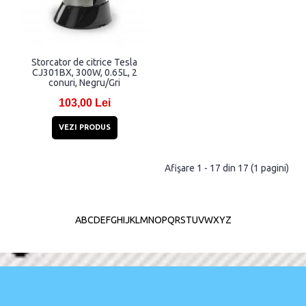
Storcator de citrice Tesla
CJ301BX, 300W, 0.65L, 2
conuri, Negru/Gri
103,00 Lei
VEZI PRODUS
Afişare 1 - 17 din 17 (1 pagini)
A
B
C
D
E
F
G
H
I
J
K
L
M
N
O
P
Q
R
S
T
U
V
W
X
Y
Z