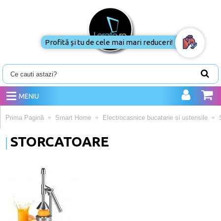
Profită și tu de cele mai mari reduceri!
MENIU
Prima Pagină
Smart Home
Electrocasnice bucatarie si ustensile
STORCATOARE