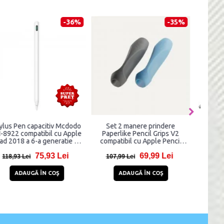
-36%
-35%
Stylus Pen capacitiv Mcdodo
Set 2 manere prindere
St
PN-8922 compatibil cu Apple
Paperlike Pencil Grips V2
comp
iPad 2018 a 6-a generatie si
compatibil cu Apple Pencil
modele mai noi, Alb
1/2, pentru confort si
75,93 Lei
69,99 Lei
precizie, Albastru/Gri
118,93 Lei
107,99 Lei
2
ADAUGĂ ÎN COŞ
ADAUGĂ ÎN COŞ