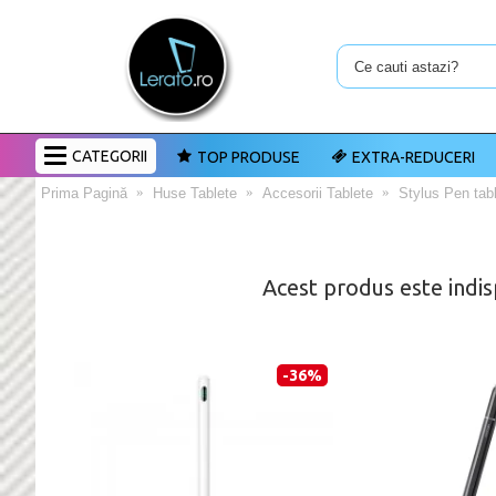
CATEGORII
TOP PRODUSE
EXTRA-REDUCERI
Prima Pagină
Huse Tablete
Accesorii Tablete
Stylus Pen tab
Acest produs este indis
-36%