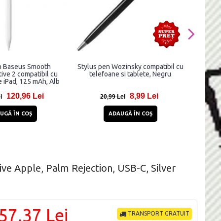
n Baseus Smooth
Stylus pen Wozinsky compatibil cu
Stylus 
ive 2 compatibil cu
telefoane si tablete, Negru
compat
e iPad, 125 mAh, Alb
120,96 Lei
8,99 Lei
i
20,99 Lei
1
UGĂ ÎN COŞ
ADAUGĂ ÎN COŞ
ive Apple, Palm Rejection, USB-C, Silver
57,37 Lei
TRANSPORT GRATUIT