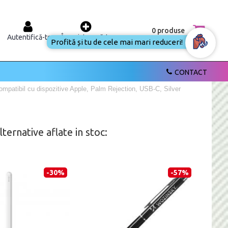
0 produse
Autentifică-te
Înregistrează-te
Profită și tu de cele
mai mari reduceri!
CONTACT
mpatibil cu dispozitive Apple, Palm Rejection, USB-C, Silver
ernative aflate in stoc:
-30%
-57%