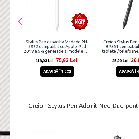
Stylus Pen capacitiv Mcdodo PN-
Creion Stylus Pen
8922 compatibil cu Apple iPad
BP561 compatibil 
2018 a 6-a generatie si modele mai
tablete / telefoane
noi, Alb
75,93 Lei
26,
118,93 Lei
35,99 Lei
ADAUGĂ ÎN COŞ
ADAUGĂ ÎN
Creion Stylus Pen Adonit Neo Duo pentru