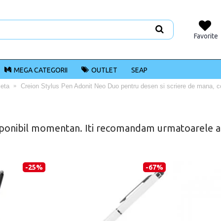
Favorite
MEGA CATEGORII
OUTLET
SEAP
leta
Creion Stylus Pen Adonit Neo Duo pentru desen si scriere de mana, co
ponibil momentan. Iti recomandam urmatoarele alt
-25%
-67%