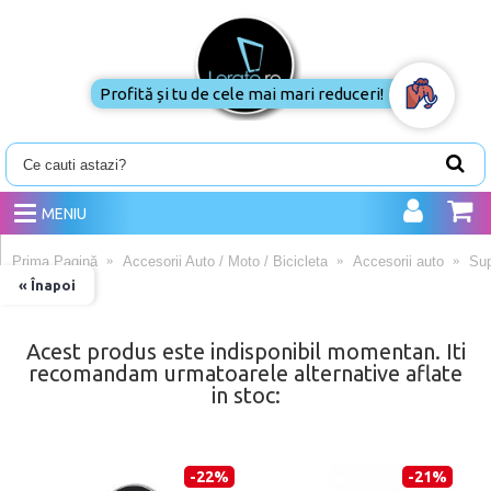
Profită
și
tu
de
cele
mai
MENIU
mari
reduceri!
Prima Pagină
Accesorii Auto / Moto / Bicicleta
Accesorii auto
Sup
« Înapoi
Acest produs este indisponibil momentan. Iti
recomandam urmatoarele alternative aflate
in stoc:
-22%
-21%