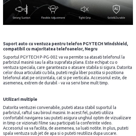
Suport auto cu ventuza pentru telefon PGYTECH Windshield,
compatibil cu majoritatea telefoanelor, Negru
Suportul PGYTECH P-PG-002 va va permite sa atasati telefonul la
parbrizul masinii sau la alta suprafata plana. Este echipat cu o
ventuza speciala, care garanteaza o atasare stabila si sigura. Datorita
celor doua articulatii cu bila, puteti regla liber pozitia si pozitiona
telefonul atat pe orizontala, cat si pe verticala. Accesoriul este, de
asemenea, extrem de durabil - va va servi bine mult timp.
Utilizari multiple
Datorita ventuzei convenabile, puteti atasa stabil suportul la
parbrizul, raftul sau biroul masinii. In acest fel, puteti utiliza
confortabil navigarea sau puteti asigura unghiul optim de vizualizare
in timp ce vizionati filme sau participati la conferinte video.
Accesoriul va va facilita, de asemenea, sa luati notite. In plus, puteti
spala ventuza sub jet de apa si o puteti reutiliza dupa uscare.