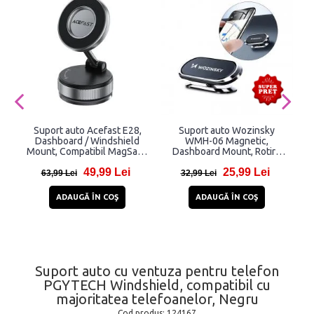
Suport auto Acefast E28,
Suport auto Wozinsky
Dashboard / Windshield
WMH-06 Magnetic,
Mount, Compatibil MagSafe,
Dashboard Mount, Rotire
M
Rotire 360 grade, Negru
360 grade, Argintiu
49,99 Lei
25,99 Lei
63,99 Lei
32,99 Lei
ADAUGĂ ÎN COŞ
ADAUGĂ ÎN COŞ
Suport auto cu ventuza pentru telefon
PGYTECH Windshield, compatibil cu
majoritatea telefoanelor, Negru
Cod produs:
124167