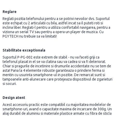
Reglare
Reglati pozitia telefonului pentru a se potrivi nevoilor dvs. Suportul
este echipat cu 2 articulatii cu bila, astfel incat sa il puteti roti si
inclina liber. Reglati-l pentru a utiliza confortabil navigarea, pentru a
viziona un serial TV sau pentru a opera un player de muzica. Cu
PGYTECH nu trebuie sa va limitati!
Stabilitate exceptionala
Suportul P-PG-002 este extrem de stabil - nu va faceti griji ca
telefonul plasat in el se va clatina sau va cadea si va fi deteriorat.
Chiar si pragurile de incetinire si drumurile accidentate nu se tem de
asta! Pana la 4 elemente robuste garanteaza o prindere ferma si
mentin cu usurinta smartphone-ul in pozitie. De remarcat sunt si
tampoanele anti-alunecare care protejeaza dispozitivul de zgarieturi
si socuri.
Design atent
Acest accesoriu practic este compatibil cu majoritatea modelelor de
smartphone-uri, avand o capacitate maxima de incarcare de 300g. Un
aliaj durabil de aluminiu si materiale plastice armate cu fibra de sticla