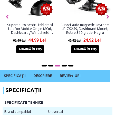
Suport auto pentru tableta si
Suport auto magnetic Joyroom
telefon Mobile Origin MO6,
JR-ZS259, Dashboard Mount,
Dashboard / Windshield
Rotire 360 grade, Negru
Mount, Rotire 360 grade,
44,99 Lei
24,92 Lei
Negru
61,99 Lei
42,92 Lei
ADAUGĂ ÎN COŞ
ADAUGĂ ÎN COŞ
SPECIFICAȚII
DESCRIERE
REVIEW-URI
SPECIFICAȚII
SPECIFICATII TEHNICE
Brand compatibil
Universal