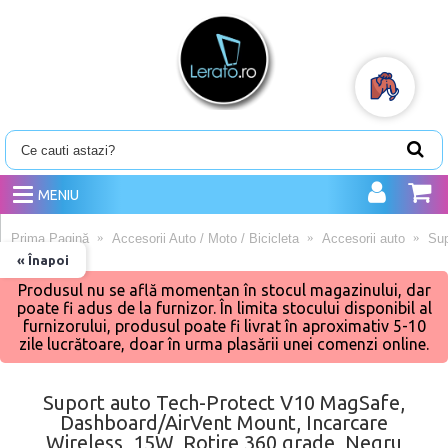
MENIU
Prima Pagină
Accesorii Auto / Moto / Bicicleta
Accesorii auto
Sup
« Înapoi
Produsul nu se află momentan în stocul magazinului, dar
poate fi adus de la furnizor. În limita stocului disponibil al
furnizorului, produsul poate fi livrat în aproximativ 5-10
zile lucrătoare, doar în urma plasării unei comenzi online.
Suport auto Tech-Protect V10 MagSafe,
Dashboard/AirVent Mount, Incarcare
Wireless, 15W, Rotire 360 grade, Negru