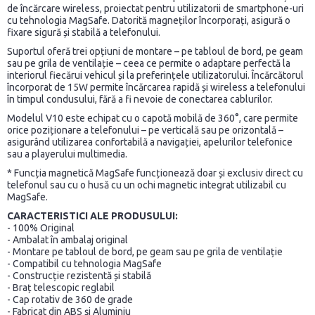
de încărcare wireless, proiectat pentru utilizatorii de smartphone-uri
cu tehnologia MagSafe. Datorită magneților încorporați, asigură o
fixare sigură și stabilă a telefonului.
Suportul oferă trei opțiuni de montare – pe tabloul de bord, pe geam
sau pe grila de ventilație – ceea ce permite o adaptare perfectă la
interiorul fiecărui vehicul și la preferințele utilizatorului. Încărcătorul
încorporat de 15W permite încărcarea rapidă și wireless a telefonului
în timpul condusului, fără a fi nevoie de conectarea cablurilor.
Modelul V10 este echipat cu o capotă mobilă de 360°, care permite
orice poziționare a telefonului – pe verticală sau pe orizontală –
asigurând utilizarea confortabilă a navigației, apelurilor telefonice
sau a playerului multimedia.
* Funcția magnetică MagSafe funcționează doar și exclusiv direct cu
telefonul sau cu o husă cu un ochi magnetic integrat utilizabil cu
MagSafe.
CARACTERISTICI ALE PRODUSULUI:
- 100% Original
- Ambalat în ambalaj original
- Montare pe tabloul de bord, pe geam sau pe grila de ventilație
- Compatibil cu tehnologia MagSafe
- Construcție rezistentă și stabilă
- Braț telescopic reglabil
- Cap rotativ de 360 de grade
- Fabricat din ABS și Aluminiu