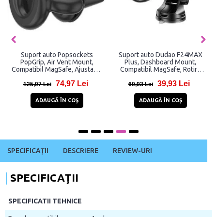
Suport auto Popsockets
Suport auto Dudao F24MAX
PopGrip, Air Vent Mount,
Plus, Dashboard Mount,
Compatibil MagSafe, Ajustabil,
Compatibil MagSafe, Rotire
Negru
360 grade, Incarcare Wireless
74,97 Lei
39,93 Lei
15W, Negru
125,97 Lei
60,93 Lei
ADAUGĂ ÎN COŞ
ADAUGĂ ÎN COŞ
SPECIFICAȚII
DESCRIERE
REVIEW-URI
SPECIFICAȚII
SPECIFICATII TEHNICE