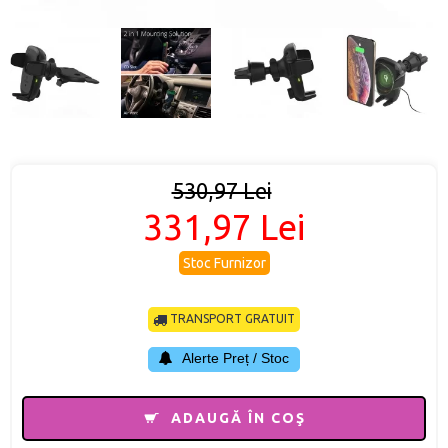
530,97 Lei
331,97 Lei
Stoc Furnizor
TRANSPORT GRATUIT
Alerte Preț / Stoc
ADAUGĂ ÎN COŞ