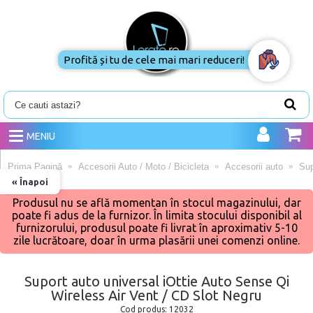
Profită și tu de cele mai mari reduceri!
MENIU
Prima Pagină
Accesorii Auto / Moto / Bicicleta
Accesorii auto
Sup
« Înapoi
Produsul nu se află momentan în stocul magazinului, dar
poate fi adus de la furnizor. În limita stocului disponibil al
furnizorului, produsul poate fi livrat în aproximativ 5-10
zile lucrătoare, doar în urma plasării unei comenzi online.
Suport auto universal iOttie Auto Sense Qi
Wireless Air Vent / CD Slot Negru
Cod produs:
12032