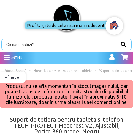
Profită și tu de cele mai mari reduceri!
MENIU
Prima Pagină
Huse Tablete
Accesorii Tablete
Suport auto tableta
« Înapoi
Produsul nu se află momentan în stocul magazinului, dar
poate fi adus de la furnizor. În limita stocului disponibil al
furnizorului, produsul poate fi livrat în aproximativ 5-10
zile lucrătoare, doar în urma plasării unei comenzi online.
Suport de tetiera pentru tableta si telefon
TECH-PROTECT Headrest V2, Ajustabil,
Rotire 360 grade, Negru