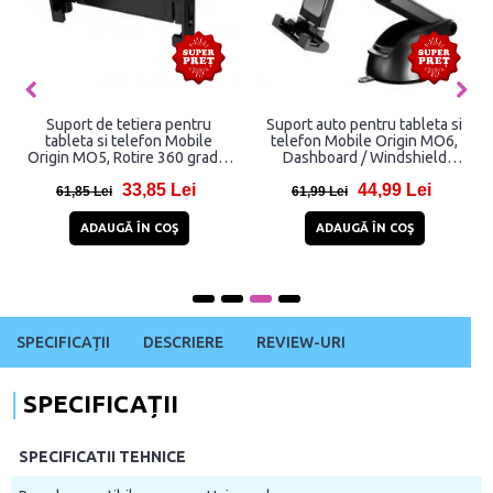
Suport de tetiera pentru
Suport auto pentru tableta si
tableta si telefon Mobile
telefon Mobile Origin MO6,
Origin MO5, Rotire 360 grade,
Dashboard / Windshield
Negru
Mount, Rotire 360 grade,
33,85 Lei
44,99 Lei
Negru
61,85 Lei
61,99 Lei
ADAUGĂ ÎN COŞ
ADAUGĂ ÎN COŞ
SPECIFICAȚII
DESCRIERE
REVIEW-URI
SPECIFICAȚII
SPECIFICATII TEHNICE