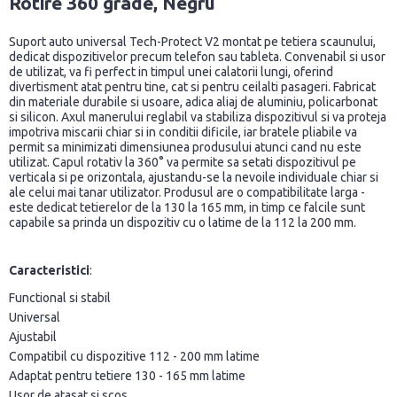
Rotire 360 grade, Negru
Suport auto universal Tech-Protect V2 montat pe tetiera scaunului,
dedicat dispozitivelor precum telefon sau tableta. Convenabil si usor
de utilizat, va fi perfect in timpul unei calatorii lungi, oferind
divertisment atat pentru tine, cat si pentru ceilalti pasageri. Fabricat
din materiale durabile si usoare, adica aliaj de aluminiu, policarbonat
si silicon. Axul manerului reglabil va stabiliza dispozitivul si va proteja
impotriva miscarii chiar si in conditii dificile, iar bratele pliabile va
permit sa minimizati dimensiunea produsului atunci cand nu este
utilizat. Capul rotativ la 360° va permite sa setati dispozitivul pe
verticala si pe orizontala, ajustandu-se la nevoile individuale chiar si
ale celui mai tanar utilizator. Produsul are o compatibilitate larga -
este dedicat tetierelor de la 130 la 165 mm, in timp ce falcile sunt
capabile sa prinda un dispozitiv cu o latime de la 112 la 200 mm.
Caracteristici
:
Functional si stabil
Universal
Ajustabil
Compatibil cu dispozitive 112 - 200 mm latime
Adaptat pentru tetiere 130 - 165 mm latime
Usor de atasat si scos