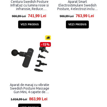
Centura Swedish Posture
Aparat Smart
InfraEaz cu lumina rosie si
Electrostimulare Swedish
infrarosie, Reduce
Posture, 4 electrozi inclusi,
tensiunea musculara,
Stimulare TENS / EMS,
741,99 Lei
763,99 Lei
Stimuleaza circulatia
Reduce tensiunea,
900,99 Lei
900,99 Lei
sangelui, Autonomie 2h,
Stimuleaza circulatia,
USB-C, Negru
Tratament durere,
VEZI PRODUS
VEZI PRODUS
Autonomie 20h, Incarcare
MicroUSB, Negru
-15%
Aparat de masaj cu vibratie
Swedish Posture Massage
Gun Mini, 4 capete de
masaj, Ajuta la relaxarea
863,99 Lei
muschilor, Negru
1.016,99 Lei