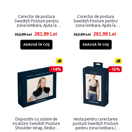
Corector de postura
Corector de postura
Swedish Posture pentru
Swedish Posture pentru
zona lombara, Ajuta la
zona lombara, Ajuta la
ameliorarea durerii /
ameliorarea durerii /
261,99 Lei
261,99 Lei
tensiunii / rigiditatii, Marime
tensiunii / rigiditatii, Marime
312,99 Lei
312,99 Lei
M, Negru
S, Negru
ADAUGĂ ÎN COŞ
ADAUGĂ ÎN COŞ
-14%
-15%
Dispozitiv cu sistem de
Vesta pentru corectarea
incalzire Swedish Posture
posturii Swedish Posture
Shoulder Wrap, Reduce
pentru zona lombara /