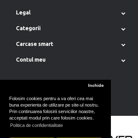
legal
categorii
carcase smart
contul meu
Inchide
A
B
C
D
E
F
G
H
I
J
K
L
M
N
O
P
Q
R
S
T
U
V
W
X
Y
Z
Folosim cookies pentru a va oferi cea mai
buna experienta de utilizare pe site-ul nostru.
Prin continuarea folosirii serviciilor noastre,
acceptati modul prin care folosim cookies.
Politica de confidentialitate