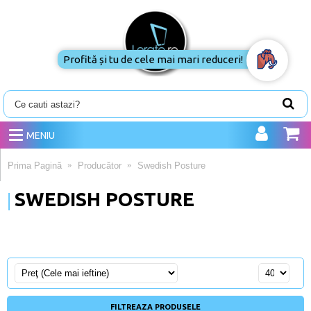
Profită și tu de cele mai mari reduceri!
MENIU
Prima Pagină
Producător
Swedish Posture
SWEDISH POSTURE
FILTREAZA PRODUSELE