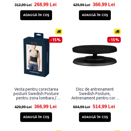
umflaturile, Amelioreaza
toracala, Ajuta la
268,99 Lei
366,99 Lei
tensiunea, Negru
ameliorarea durerii /
312,99 Lei
429,99 Lei
oboselei, Marime S, Negru
ADAUGĂ ÎN COŞ
ADAUGĂ ÎN COŞ
-15%
-15%
Vesta pentru corectarea
Disc de antrenament
posturii Swedish Posture
Swedish Posture,
pentru zona lombara /
Antrenament pentru core,
toracala, Ajuta la
Greutate maxima 100 kg,
366,99 Lei
514,99 Lei
ameliorarea durerii /
Negru
429,99 Lei
604,99 Lei
oboselei, Marime XS, Negru
ADAUGĂ ÎN COŞ
ADAUGĂ ÎN COŞ