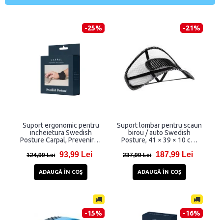
-25%
-21%
Suport ergonomic pentru
Suport lombar pentru scaun
incheietura Swedish
birou / auto Swedish
Posture Carpal, Prevenire /
Posture, 41 × 39 × 10 cm,
ameliorare artrita, inflamatii
Sustine coloana in pozitia
93,99 Lei
187,99 Lei
tendoane, sinfrom carpian,
corecta, Negru
124,99 Lei
237,99 Lei
Negru
ADAUGĂ ÎN COŞ
ADAUGĂ ÎN COŞ
-15%
-16%