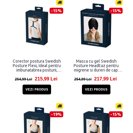
-15%
-15%
Corector postura Swedish
Masca cu gel Swedish
Posture Flexi, Ideal pentru
Posture HeadEaz pentru
imbunatatirea posturii,
migrene si dureri de cap,
Activeaza muschii posturali,
Calmeaza zona tensionata,
215,99 Lei
217,99 Lei
Marime universala, Negru
Perfecta pentru relaxare,
254,99 Lei
254,99 Lei
Negru
VEZI PRODUS
VEZI PRODUS
-19%
-15%