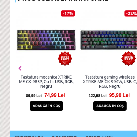
-21%
-31%
ming XTRIKE ME
Tastatura XTRIKE ME KB-229,
Tastatura gaming
r, USB 2.0, RGB,
Cu fir, USB 2.0, Negru
KB-309, Cu fir, US
egru
Alb
32,99 Lei
21,99 Lei
77,9
31,99 Lei
92,99 Lei
Ă ÎN COŞ
ADAUGĂ ÎN COŞ
ADAUGĂ ÎN 