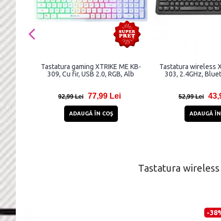
Tastatura gaming XTRIKE ME KB-
Tastatura wireless 
309, Cu fir, USB 2.0, RGB, Alb
303, 2.4GHz, Blue
77,99 Lei
43,
92,99 Lei
52,99 Lei
ADAUGĂ ÎN COŞ
ADAUGĂ ÎN
Tastatura wireles
-38