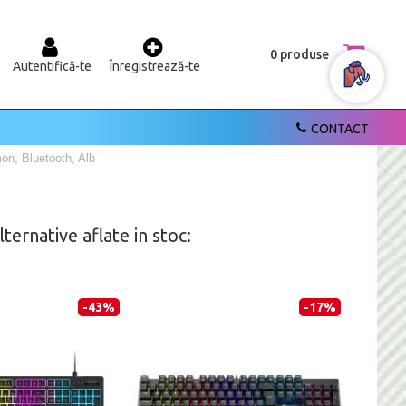
0 produse
Autentifică-te
Înregistrează-te
CONTACT
on, Bluetooth, Alb
ernative aflate in stoc:
-43%
-17%