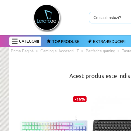
CATEGORII
TOP PRODUSE
EXTRA-REDUCERI
Prima Pagină
Gaming si Accesorii IT
Periferice gaming
Tasta
Acest produs este indis
-16%