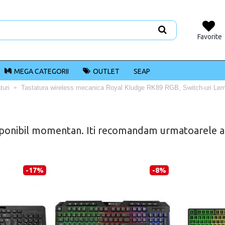
Favorite
MEGA CATEGORII
OUTLET
SEAP
turi
Tastatura wireless mecanica Royal Kludge RK89 RGB, Switch-uri Lem
ponibil momentan. Iti recomandam urmatoarele alt
-17%
-8%