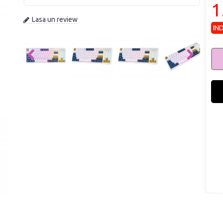
1
Lasa un review
IN