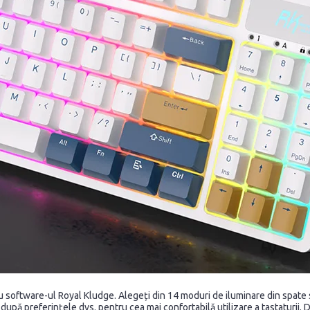
oftware-ul Royal Kludge. Alegeți din 14 moduri de iluminare din spate s
ele după preferințele dvs. pentru cea mai confortabilă utilizare a tastatur