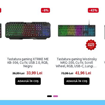
-16%
-17%
 XTRIKE ME
Tastatura mecanica XTRIKE
Tastatura gaming wire
B 2.0, RGB,
ME GK-985P, Cu fir USB, RGB,
XTRIKE ME GK-994W, U
Negru
RGB, Negru
9 Lei
74,99 Lei
95,98 Le
89,99 Lei
122,98 Lei
COŞ
ADAUGĂ ÎN COŞ
ADAUGĂ ÎN COŞ