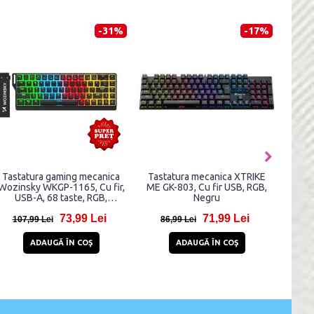
-22%
-8%
-43%
less
Tastatura gaming XTRIKE ME
Tastatura gaming Wozinsky
SB-C,
KB-306, Cu fir, USB 2.0, RGB,
WKG-200, Cu fir, Scroll
Negru
Wheel, RGB, USB-C, Lungime
cablu 1.5m, Negru
i
33,99 Lei
41,96 Lei
36,99 Lei
73,96 Lei
ADAUGĂ ÎN COŞ
ADAUGĂ ÎN COŞ