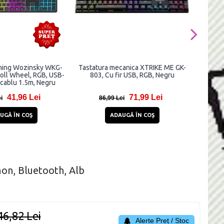
ming Wozinsky WKG-
Tastatura mecanica XTRIKE ME GK-
Tastat
croll Wheel, RGB, USB-
803, Cu fir USB, RGB, Negru
309, C
 cablu 1.5m, Negru
41,96 Lei
71,99 Lei
i
86,99 Lei
4
UGĂ ÎN COŞ
ADAUGĂ ÎN COŞ
on, Bluetooth, Alb
46,82 Lei
Alerte Preț / Stoc