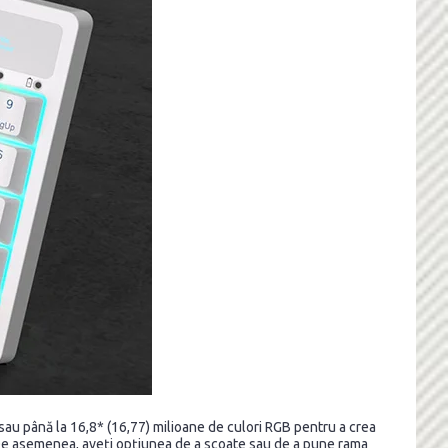
au până la 16,8* (16,77) milioane de culori RGB pentru a crea
ii. De asemenea, aveți opțiunea de a scoate sau de a pune rama