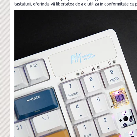
tastaturii, oferindu-vă libertatea de a o utiliza în conformitate cu p