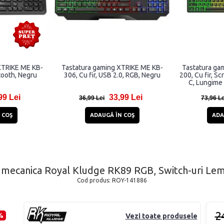
XTRIKE ME KB-
Tastatura gaming XTRIKE ME KB-
Tastatura ga
tooth, Negru
306, Cu fir, USB 2.0, RGB, Negru
200, Cu fir, S
C, Lungime
99 Lei
33,99 Lei
36,99 Lei
73,96 Le
 COŞ
ADAUGĂ ÎN COŞ
ADA
s mecanica Royal Kludge RK89 RGB, Switch-uri Lem
Cod produs:
ROY-141886
2
%
Vezi toate produsele