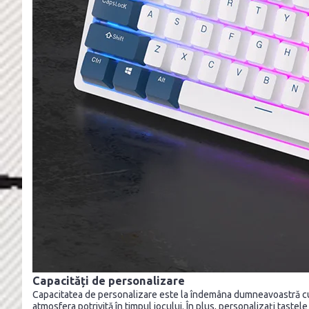
Capacități de personalizare
Capacitatea de personalizare este la îndemâna dumneavoastră cu s
atmosfera potrivită în timpul jocului. În plus, personalizați tast