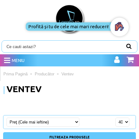
Profită și tu de cele mai mari reduceri!
MENIU
Prima Pagină
Producător
Ventev
VENTEV
FILTREAZA PRODUSELE