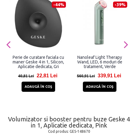
-44%
-39%
Perie de curatare faciala cu
Nanoleaf Light Therapy
maner Geske 4 in 1, Silicon,
Wand, LED, 6 moduri de
Aplicatie dedicata, Gri
tratament, Verde
22,81 Lei
339,91 Lei
40,81 Lei
560,91 Lei
ADAUGĂ ÎN COŞ
ADAUGĂ ÎN COŞ
Volumizator si booster pentru buze Geske 4
in 1, Aplicatie dedicata, Pink
Cod produs:
GES-148670