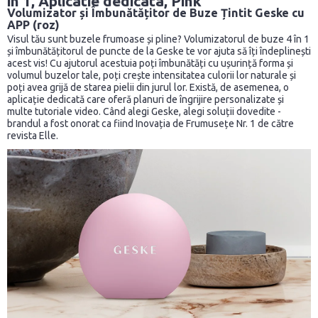
in 1, Aplicatie dedicata, Pink
Volumizator și Îmbunătățitor de Buze Țintit Geske cu
APP (roz)
Visul tău sunt buzele frumoase și pline? Volumizatorul de buze 4 în 1
și îmbunătățitorul de puncte de la Geske te vor ajuta să îți îndeplinești
acest vis! Cu ajutorul acestuia poți îmbunătăți cu ușurință forma și
volumul buzelor tale, poți crește intensitatea culorii lor naturale și
poți avea grijă de starea pielii din jurul lor. Există, de asemenea, o
aplicație dedicată care oferă planuri de îngrijire personalizate și
multe tutoriale video. Când alegi Geske, alegi soluții dovedite -
brandul a fost onorat ca fiind Inovația de Frumusețe Nr. 1 de către
revista Elle.