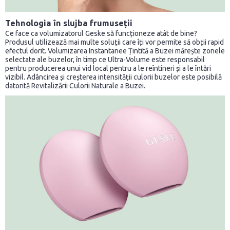
Tehnologia în slujba frumuseții
Ce face ca volumizatorul Geske să funcționeze atât de bine?
Produsul utilizează mai multe soluții care îți vor permite să obții rapid
efectul dorit. Volumizarea Instantanee Țintită a Buzei mărește zonele
selectate ale buzelor, în timp ce Ultra-Volume este responsabil
pentru producerea unui vid local pentru a le reîntineri și a le întări
vizibil. Adâncirea și creșterea intensității culorii buzelor este posibilă
datorită Revitalizării Culorii Naturale a Buzei.