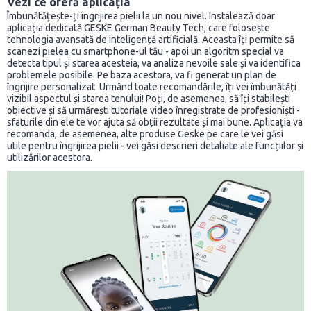
Vezi ce oferă aplicația
Îmbunătățește-ți îngrijirea pielii la un nou nivel. Instalează doar
aplicația dedicată GESKE German Beauty Tech, care folosește
tehnologia avansată de inteligență artificială. Aceasta îți permite să
scanezi pielea cu smartphone-ul tău - apoi un algoritm special va
detecta tipul și starea acesteia, va analiza nevoile sale și va identifica
problemele posibile. Pe baza acestora, va fi generat un plan de
îngrijire personalizat. Urmând toate recomandările, îți vei îmbunătăți
vizibil aspectul și starea tenului! Poți, de asemenea, să îți stabilești
obiective și să urmărești tutoriale video înregistrate de profesioniști -
sfaturile din ele te vor ajuta să obții rezultate și mai bune. Aplicația va
recomanda, de asemenea, alte produse Geske pe care le vei găsi
utile pentru îngrijirea pielii - vei găsi descrieri detaliate ale funcțiilor și
utilizărilor acestora.