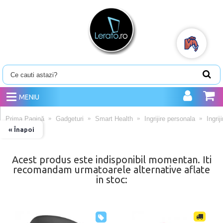
MENIU
Prima Pagină
Gadgeturi
Smart Health
Ingrijire personala
Ingrij
« Înapoi
Acest produs este indisponibil momentan. Iti
recomandam urmatoarele alternative aflate
in stoc: