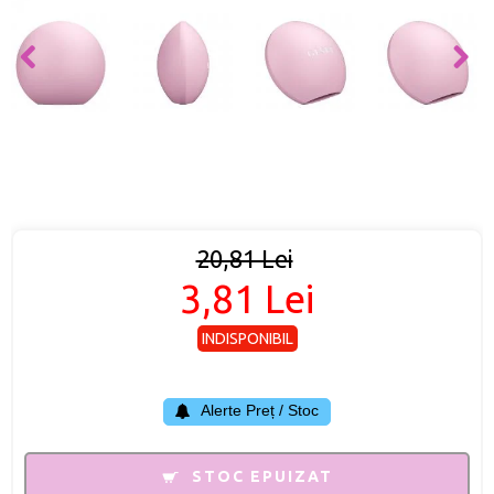
20,81 Lei
3,81 Lei
INDISPONIBIL
Alerte Preț / Stoc
STOC EPUIZAT