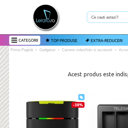
CATEGORII
TOP PRODUSE
EXTRA-REDUCERI
Prima Pagină
Gadgeturi
Camere video/foto si accesorii
Acces
Acest produs este indis
-38%