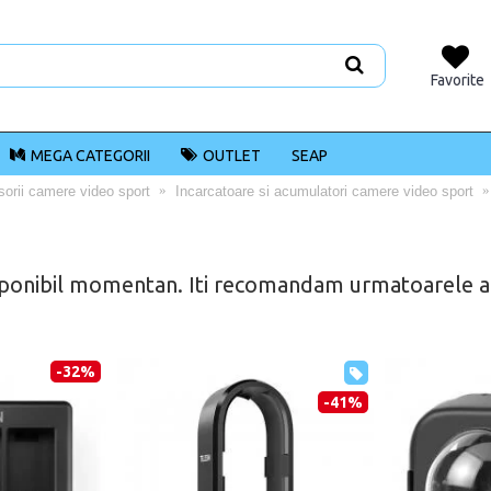
Favorite
MEGA CATEGORII
OUTLET
SEAP
orii camere video sport
Incarcatoare si acumulatori camere video sport
ponibil momentan. Iti recomandam urmatoarele alt
-32%
-41%