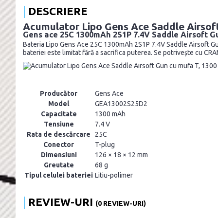
DESCRIERE
Acumulator Lipo Gens Ace Saddle Airsof
Gens ace 25C 1300mAh 2S1P 7.4V Saddle Airsoft Gu
Bateria Lipo Gens Ace 25C 1300mAh 2S1P 7.4V Saddle Airsoft Gun 
bateriei este limitat fără a sacrifica puterea. Se potrivește cu 
Producător
Gens Ace
Model
GEA13002S25D2
Capacitate
1300 mAh
Tensiune
7.4 V
Rata de descărcare
25C
Conector
T-plug
Dimensiuni
126 × 18 × 12 mm
Greutate
68 g
Tipul celulei bateriei
Litiu-polimer
REVIEW-URI
(0 REVIEW-URI)