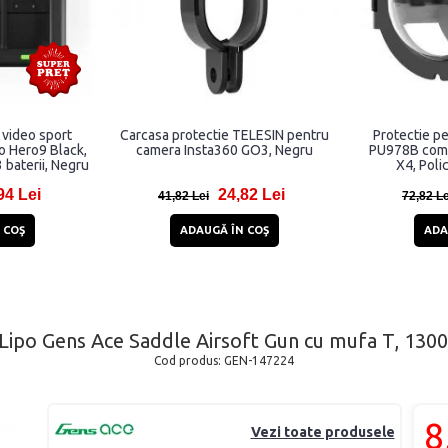
 video sport
Carcasa protectie TELESIN pentru
Protectie p
o Hero9 Black,
camera Insta360 GO3, Negru
PU978B comp
 baterii, Negru
X4, Poli
94 Lei
24,82 Lei
41,82 Lei
72,82 Le
 COŞ
ADAUGĂ ÎN COŞ
ADA
Lipo Gens Ace Saddle Airsoft Gun cu mufa T, 130
Cod produs:
GEN-147224
8
Vezi toate produsele