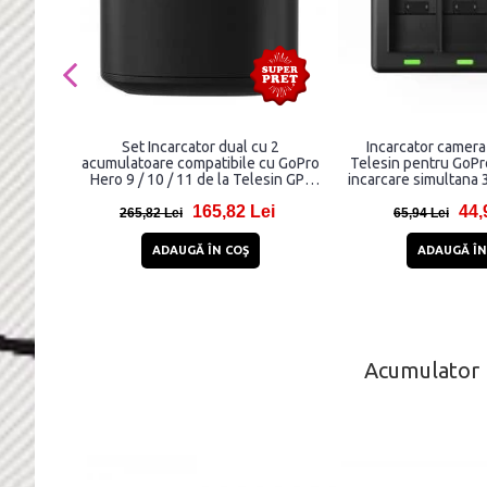
Set Incarcator dual cu 2
Incarcator camera
acumulatoare compatibile cu GoPro
Telesin pentru GoPr
Hero 9 / 10 / 11 de la Telesin GP-
incarcare simultana 3
FCK-B11, 1750 mAh, incarcare
165,82 Lei
44,
rapida
265,82 Lei
65,94 Lei
ADAUGĂ ÎN COŞ
ADAUGĂ ÎN
Acumulator 