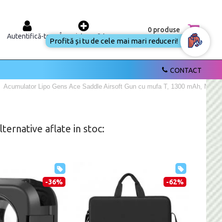
0 produse
Autentifică-te
Înregistrează-te
Profită și tu de cele mai mari reduceri!
CONTACT
Acumulator Lipo Gens Ace Saddle Airsoft Gun cu mufa T, 1300 mAh, Negru
ernative aflate in stoc:
-36%
-62%