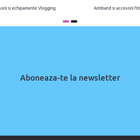
orii si echipamente Vlogging
Armband si accesorii fi
Aboneaza-te la newsletter