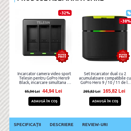
-32%
-38%
Incarcator camera video sport
Set Incarcator dual cu 2
Telesin pentru GoPro Hero9
acumulatoare compatibile cu
Black, incarcare simultana 3
GoPro Hero 9 / 10 / 11 de la
baterii, Negru
Telesin GP-FCK-B11, 1750
44,94 Lei
165,82 Lei
mAh, incarcare rapida
65,94 Lei
265,82 Lei
ADAUGĂ ÎN COŞ
ADAUGĂ ÎN COŞ
SPECIFICAȚII
DESCRIERE
REVIEW-URI