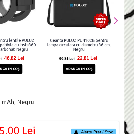
entru lentile PULUZ
Geanta PULUZ PU4102B pentru
Suport 
atibila cu Insta360
lampa circulara cu diametru 36 cm,
trepi
carbonat, Negru
Negru
46,82 Lei
22,81 Lei
i
60,81 Lei
UGĂ ÎN COŞ
ADAUGĂ ÎN COŞ
0 mAh, Negru
5,00 Lei
Alerte Preț / Stoc