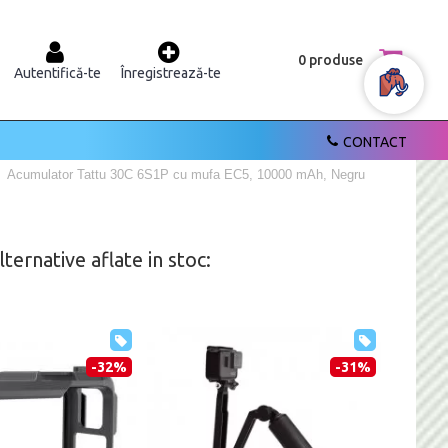
0 produse
Autentifică-te
Înregistrează-te
CONTACT
Acumulator Tattu 30C 6S1P cu mufa EC5, 10000 mAh, Negru
ernative aflate in stoc:
-32%
-31%