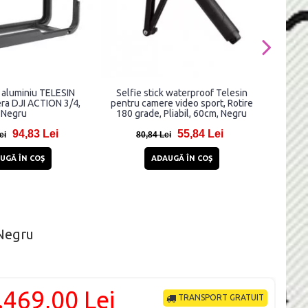
 aluminiu TELESIN
Selfie stick waterproof Telesin
Funda
ra DJI ACTION 3/4,
pentru camere video sport, Rotire
Fot
Negru
180 grade, Pliabil, 60cm, Negru
94,83 Lei
55,84 Lei
ei
80,84 Lei
4
UGĂ ÎN COŞ
ADAUGĂ ÎN COŞ
Negru
.469,00 Lei
TRANSPORT GRATUIT