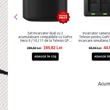
Set Incarcator dual cu 2
Incarcator camera
acumulatoare compatibile cu GoPro
Telesin pentru GoPr
Hero 9 / 10 / 11 de la Telesin GP-
incarcare simultana 3
FCK-B11, 1750 mAh, incarcare
165,82 Lei
44,
rapida
265,82 Lei
65,94 Lei
ADAUGĂ ÎN COŞ
ADAUGĂ ÎN
Acum