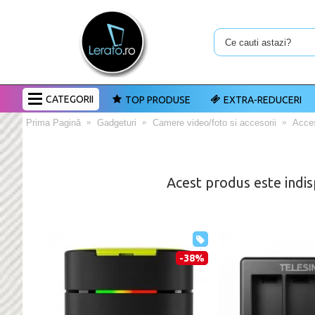
CATEGORII
TOP PRODUSE
EXTRA-REDUCERI
Prima Pagină
Gadgeturi
Camere video/foto si accesorii
Acces
Acest produs este indis
-38%