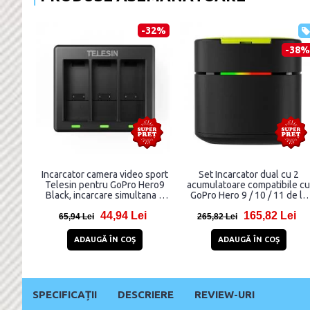
-32%
-38%
Incarcator camera video sport
Set Incarcator dual cu 2
Telesin pentru GoPro Hero9
acumulatoare compatibile cu
Black, incarcare simultana 3
GoPro Hero 9 / 10 / 11 de la
baterii, Negru
Telesin GP-FCK-B11, 1750
44,94 Lei
165,82 Lei
mAh, incarcare rapida
65,94 Lei
265,82 Lei
ADAUGĂ ÎN COŞ
ADAUGĂ ÎN COŞ
SPECIFICAȚII
DESCRIERE
REVIEW-URI