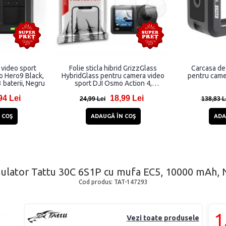
 video sport
Folie sticla hibrid GrizzGlass
Carcasa de
o Hero9 Black,
HybridGlass pentru camera video
pentru came
 baterii, Negru
sport DJI Osmo Action 4,
Transparent
94 Lei
18,99 Lei
24,99 Lei
138,83 L
 COŞ
ADAUGĂ ÎN COŞ
ADA
ulator Tattu 30C 6S1P cu mufa EC5, 10000 mAh, 
Cod produs:
TAT-147293
1
Vezi toate produsele