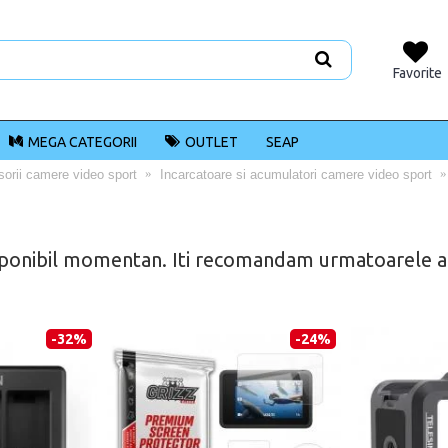
Favorite
MEGA CATEGORII
OUTLET
SEAP
orii camere video sport
Incarcatoare si acumulatori camere video sport
ponibil momentan. Iti recomandam urmatoarele alt
-32%
-24%