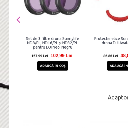
Set de 3 filtre drona Sunnylife
Protectie elice Sun
ND8/PL, ND16/PL și ND32/PL
drona DJI Avat
pentru DJI Neo, Negru
102,99 Lei
48,
157,99 Lei
86,86 Lei
ADAUGĂ ÎN COŞ
ADAUGĂ ÎN
Adaptor