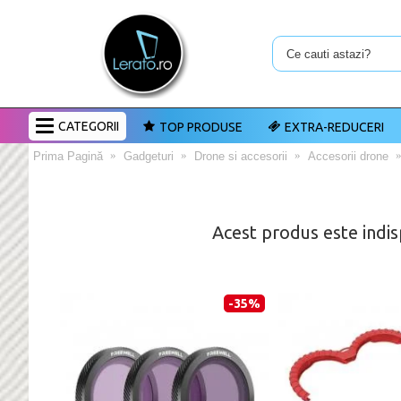
CATEGORII
TOP PRODUSE
EXTRA-REDUCERI
Prima Pagină
Gadgeturi
Drone si accesorii
Accesorii drone
Acest produs este indis
-35%