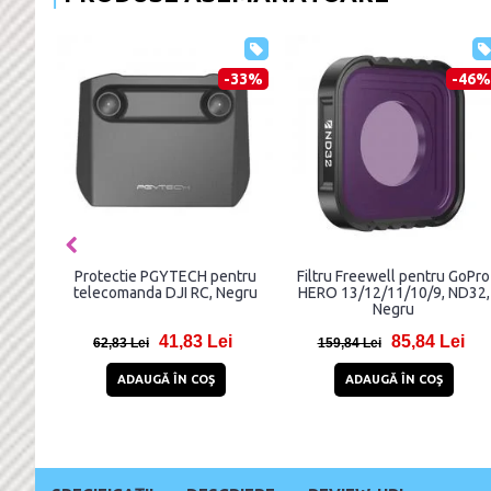
-33%
-46%
Protectie PGYTECH pentru
Filtru Freewell pentru GoPro
telecomanda DJI RC, Negru
HERO 13/12/11/10/9, ND32,
Negru
41,83 Lei
85,84 Lei
62,83 Lei
159,84 Lei
ADAUGĂ ÎN COŞ
ADAUGĂ ÎN COŞ