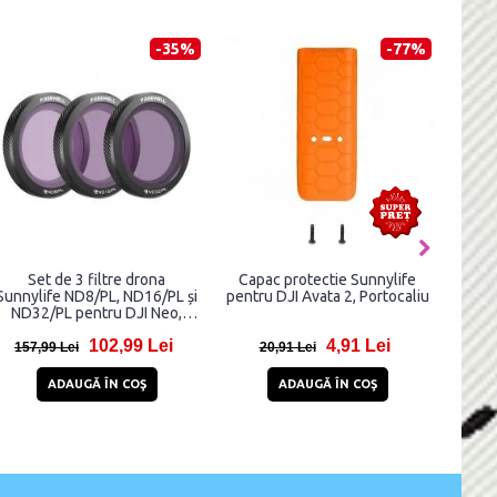
-35%
-77%
Set de 3 filtre drona
Capac protectie Sunnylife
Pro
Sunnylife ND8/PL, ND16/PL și
pentru DJI Avata 2, Portocaliu
ND32/PL pentru DJI Neo,
Negru
102,99 Lei
4,91 Lei
157,99 Lei
20,91 Lei
2
ADAUGĂ ÎN COŞ
ADAUGĂ ÎN COŞ