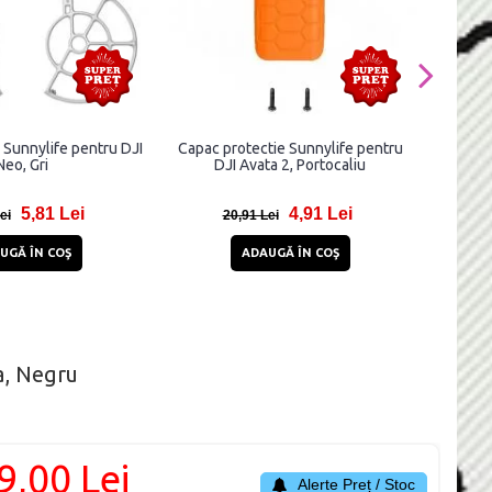
e Sunnylife pentru DJI
Capac protectie Sunnylife pentru
Folie p
Neo, Gri
DJI Avata 2, Portocaliu
Hydrofi
DJI
5,81 Lei
4,91 Lei
ei
20,91 Lei
2
UGĂ ÎN COŞ
ADAUGĂ ÎN COŞ
a, Negru
9,00 Lei
Alerte Preț / Stoc