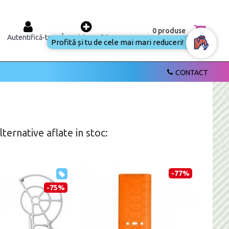
0 produse
Autentifică-te
Înregistrează-te
Profită și tu de cele mai
mari reduceri!
CONTACT
ernative aflate in stoc:
-77%
-75%