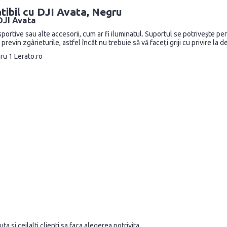
tibil cu DJI Avata, Negru
 DJI Avata
portive sau alte accesorii, cum ar fi iluminatul. Suportul se potrivește pe
evin zgârieturile, astfel încât nu trebuie să vă faceți griji cu privire la d
a si ceilalti clienti sa faca alegerea potrivita