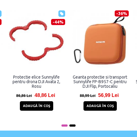
-36%
-44%
Protectie elice Sunnylife
Geanta protectie si transport
pentru drona DJI Avata 2,
Sunnylife FP-B957-C pentru
Rosu
DJI Flip, Portocaliu
48,86 Lei
56,99 Lei
86,86 Lei
88,99 Lei
ADAUGĂ ÎN COŞ
ADAUGĂ ÎN COŞ