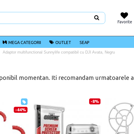
Favorite
MEGA CATEGORII
OUTLET
SEAP
Adaptor multifunctional Sunnylife compatibil cu DJI Avata, Negru
ponibil momentan. Iti recomandam urmatoarele alt
-8%
-44%