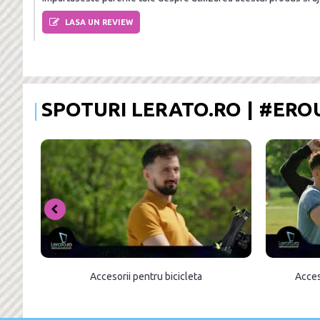
LASA UN REVIEW
SPOTURI LERATO.RO | #ER
Accesorii pentru bicicleta
Acces