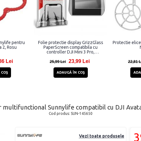
nylife pentru
Folie protectie display GrizzGlass
Protectie elic
a 2, Rosu
PaperScreen compatibila cu
controller DJI Mini 3 Pro,
Transparent
86 Lei
23,99 Lei
25,99 Lei
22,81 L
 COŞ
ADAUGĂ ÎN COŞ
ADA
 multifunctional Sunnylife compatibil cu DJI Avat
Cod produs:
SUN-145650
3
Vezi toate produsele