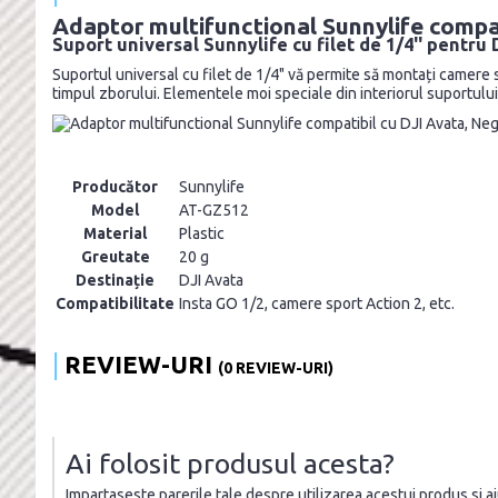
Adaptor multifunctional Sunnylife compa
Suport universal Sunnylife cu filet de 1/4'' pentru
Suportul universal cu filet de 1/4" vă permite să montați camere s
timpul zborului. Elementele moi speciale din interiorul suportului pr
Producător
Sunnylife
Model
AT-GZ512
Material
Plastic
Greutate
20 g
Destinație
DJI Avata
Compatibilitate
Insta GO 1/2, camere sport Action 2, etc.
REVIEW-URI
(0 REVIEW-URI)
Ai folosit produsul acesta?
Impartaseste parerile tale despre utilizarea acestui produs si ajut