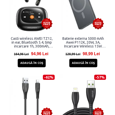
Casti wireless AWEI TZ12,
Baterie externa 5000 mAh
in ear, Bluetooth 5.4, timp
Awei P112K, 20W, 3A,
incarcare 1h, 300mAh,
Incarcare Wireless 15W,
Negru
2xUSB-C, Gri
94,96 Lei
98,99 Lei
164,96 Lei
128,99 Lei
ADAUGĂ ÎN COŞ
ADAUGĂ ÎN COŞ
-62%
-57%