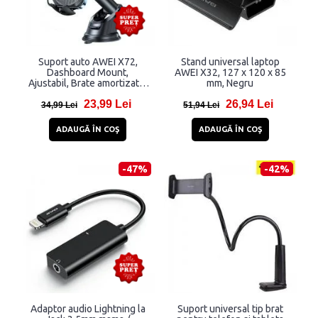
Suport auto AWEI X72,
Stand universal laptop
Dashboard Mount,
AWEI X32, 127 x 120 x 85
Ajustabil, Brate amortizate,
mm, Negru
Blocaj mecanic, Negru
23,99 Lei
26,94 Lei
34,99 Lei
51,94 Lei
ADAUGĂ ÎN COŞ
ADAUGĂ ÎN COŞ
-47%
-42%
Adaptor audio Lightning la
Suport universal tip brat