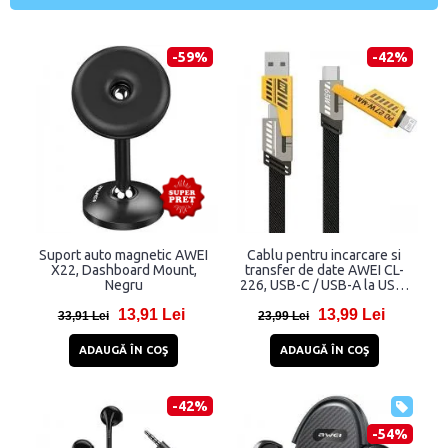
-59%
-42%
Suport auto magnetic AWEI
Cablu pentru incarcare si
X22, Dashboard Mount,
transfer de date AWEI CL-
Negru
226, USB-C / USB-A la USB-
C / Lightning, 65W,
13,91 Lei
13,99 Lei
480Mbps, 1.2m, Negru
33,91 Lei
23,99 Lei
ADAUGĂ ÎN COŞ
ADAUGĂ ÎN COŞ
-42%
-54%