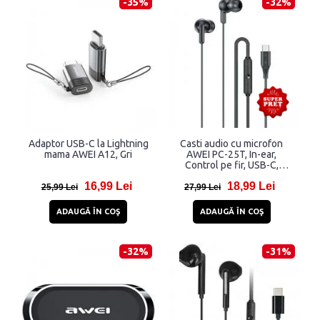
-35%
-32%
Adaptor USB-C la Lightning
Casti audio cu microfon
mama AWEI A12, Gri
AWEI PC-25T, In-ear,
Control pe fir, USB-C,
Lungime cablu 1.2m, Negru
16,99 Lei
18,99 Lei
25,99 Lei
27,99 Lei
ADAUGĂ ÎN COŞ
ADAUGĂ ÎN COŞ
-32%
-31%