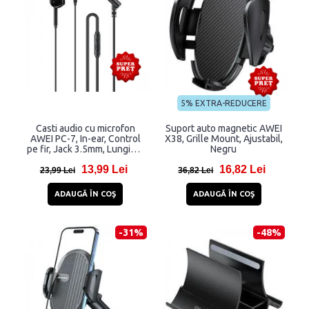
5% EXTRA-REDUCERE
Casti audio cu microfon
Suport auto magnetic AWEI
AWEI PC-7, In-ear, Control
X38, Grille Mount, Ajustabil,
pe fir, Jack 3.5mm, Lungime
Negru
cablu 1.2m, Negru
13,99 Lei
16,82 Lei
23,99 Lei
36,82 Lei
ADAUGĂ ÎN COŞ
ADAUGĂ ÎN COŞ
-31%
-48%