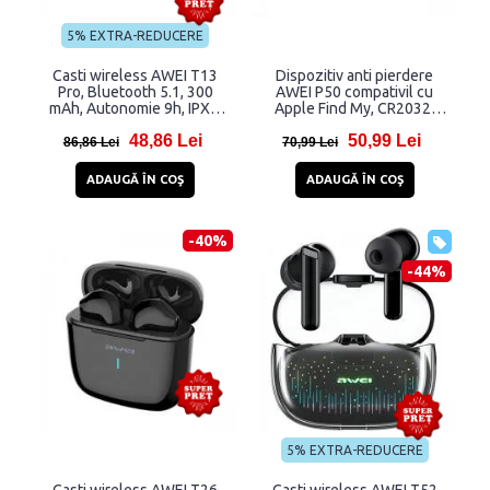
5% EXTRA-REDUCERE
Casti wireless AWEI T13
Dispozitiv anti pierdere
Pro, Bluetooth 5.1, 300
AWEI P50 compativil cu
mAh, Autonomie 9h, IPX6,
Apple Find My, CR2032,
Alb
Autonomie maxima 12 luni,
48,86 Lei
50,99 Lei
Bluetooth, Alb
86,86 Lei
70,99 Lei
ADAUGĂ ÎN COŞ
ADAUGĂ ÎN COŞ
-40%
-44%
5% EXTRA-REDUCERE