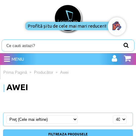
Profită și tu de cele mai mari reduceri!
MENIU
Prima Pagină
Producător
Awei
AWEI
FILTREAZA PRODUSELE