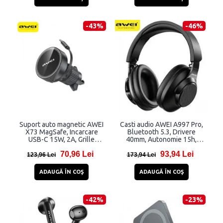
-43%
-46%
Suport auto magnetic AWEI
Casti audio AWEI A997 Pro,
X73 MagSafe, Incarcare
Bluetooth 5.3, Drivere
USB-C 15W, 2A, Grille
40mm, Autonomie 15h,
Mount, Negru
300mAh, Negru
70,96 Lei
93,94 Lei
123,96 Lei
173,94 Lei
ADAUGĂ ÎN COŞ
ADAUGĂ ÎN COŞ
-42%
-23%