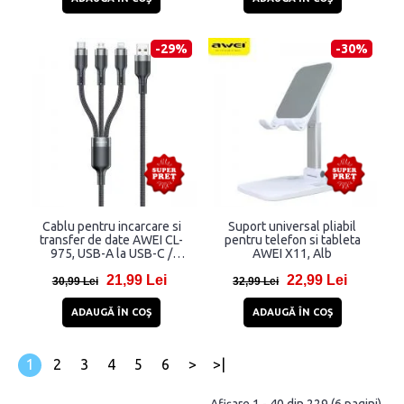
-29%
-30%
Cablu pentru incarcare si
Suport universal pliabil
transfer de date AWEI CL-
pentru telefon si tableta
975, USB-A la USB-C /
AWEI X11, Alb
Lightning / MicroUSB,
21,99 Lei
22,99 Lei
100W, 5A, 480Mbps, 1.2m,
30,99 Lei
32,99 Lei
Negru
ADAUGĂ ÎN COŞ
ADAUGĂ ÎN COŞ
1
2
3
4
5
6
>
>|