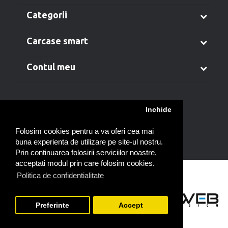
categorii
carcase smart
contul meu
Inchide
A
B
C
D
E
F
G
H
I
J
K
L
M
N
O
P
Q
R
S
T
U
V
W
X
Y
Z
Folosim cookies pentru a va oferi cea mai
buna experienta de utilizare pe site-ul nostru.
Prin continuarea folosirii serviciilor noastre,
acceptati modul prin care folosim cookies.
Politica de confidentialitate
Preferinte
Accept