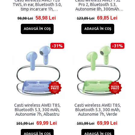
Casti wireless AWEI T26
Casti wireless AWEI T52
TWS, in ear, Bluetooth 5.0,
Pro 2, Bluetooth 5.3,
timp incarcare 1h,
Autonomie 8h, 300mAh,
autonomie totala 3,5h,
Negru
58,98 Lei
69,85 Lei
600mAh, Negru
98,98 Lei
123,85 Lei
ADAUGĂ ÎN COŞ
ADAUGĂ ÎN COŞ
-31%
-31%
Casti wireless AWEI T85,
Casti wireless AWEI T85,
Bluetooth 5.3, 300 mAh,
Bluetooth 5.3, 300 mAh,
Autonomie 7h, Albastru
Autonomie 7h, Verde
69,99 Lei
69,99 Lei
101,99 Lei
101,99 Lei
ADAUGĂ ÎN COŞ
ADAUGĂ ÎN COŞ