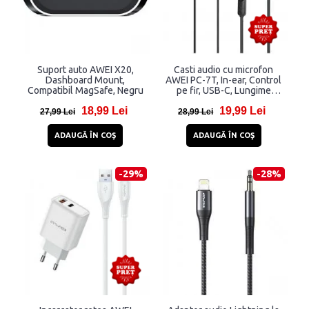
Suport auto AWEI X20,
Casti audio cu microfon
Dashboard Mount,
AWEI PC-7T, In-ear, Control
Compatibil MagSafe, Negru
pe fir, USB-C, Lungime
cablu 1.2m, Negru
18,99 Lei
19,99 Lei
27,99 Lei
28,99 Lei
ADAUGĂ ÎN COŞ
ADAUGĂ ÎN COŞ
-29%
-28%