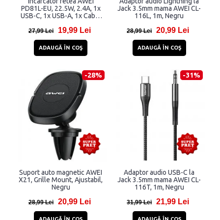
Incarcator retea AWEI
Adaptor audio Lightning la
PD81L-EU, 22.5W, 2.4A, 1x
Jack 3.5mm mama AWEI CL-
USB-C, 1x USB-A, 1x Cablu
116L, 1m, Negru
USB-A/USB-C 1m, Alb
19,99 Lei
20,99 Lei
27,99 Lei
28,99 Lei
ADAUGĂ ÎN COŞ
ADAUGĂ ÎN COŞ
-28%
-31%
Suport auto magnetic AWEI
Adaptor audio USB-C la
X21, Grille Mount, Ajustabil,
Jack 3.5mm mama AWEI CL-
Negru
116T, 1m, Negru
20,99 Lei
21,99 Lei
28,99 Lei
31,99 Lei
ADAUGĂ ÎN COŞ
ADAUGĂ ÎN COŞ