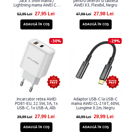
Jack 3.5mm mama /
pentru telefon si tableta
Lightning mama AWEI CL-
AWEI X3, Flexibil, Negru
121, Negru
27,95 Lei
27,98 Lei
52,95 Lei
47,98 Lei
ADAUGĂ ÎN COŞ
ADAUGĂ ÎN COŞ
-30%
-29%
Incarcator retea AWEI
Adaptor USB-C la USB-C
PD81-EU, 22.5W, 3A, 1x
mama AWEI CL-216T, 60W,
USB-C, 1x USB-A, Alb
Lungime 0.2m, Negru
27,99 Lei
28,99 Lei
39,99 Lei
40,99 Lei
ADAUGĂ ÎN COŞ
ADAUGĂ ÎN COŞ