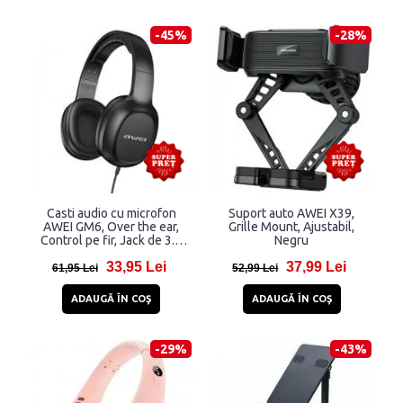
-45%
-28%
Casti audio cu microfon
Suport auto AWEI X39,
AWEI GM6, Over the ear,
Grille Mount, Ajustabil,
Control pe fir, Jack de 3.5
Negru
mm, Lungime cablu 1.2m,
33,95 Lei
37,99 Lei
Negru
61,95 Lei
52,99 Lei
ADAUGĂ ÎN COŞ
ADAUGĂ ÎN COŞ
-29%
-43%