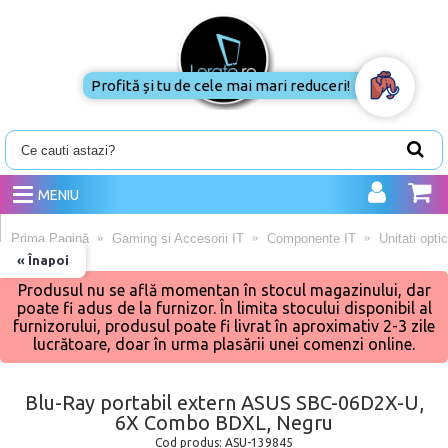
Profită și tu de cele mai mari reduceri!
MENIU
Prima Pagină
Gaming si Accesorii IT
Componente IT
Unitati opti
« Înapoi
Produsul nu se află momentan în stocul magazinului, dar
poate fi adus de la furnizor. În limita stocului disponibil al
furnizorului, produsul poate fi livrat în aproximativ 2-3 zile
lucrătoare, doar în urma plasării unei comenzi online.
Blu-Ray portabil extern ASUS SBC-06D2X-U,
6X Combo BDXL, Negru
Cod produs:
ASU-139845