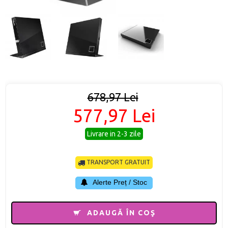
678,97 Lei
577,97 Lei
Livrare in 2-3 zile
TRANSPORT GRATUIT
Alerte Preț / Stoc
ADAUGĂ ÎN COŞ