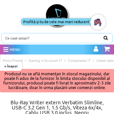
Profită și tu de cele mai mari reduceri!
MENIU
Prima Pagină
Gaming si Accesorii IT
Componente IT
Unitati opti
« Înapoi
Produsul nu se află momentan în stocul magazinului, dar
poate fi adus de la furnizor. În limita stocului disponibil al
furnizorului, produsul poate fi livrat în aproximativ 2-3 zile
lucrătoare, doar în urma plasării unei comenzi online.
Blu-Ray Writer extern Verbatim Slimline,
USB-C 3.2 Gen 1, 1.5 Gb/s, Viteza 6x/4x,
Cablu USB 3.0 inclus, Negru