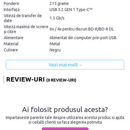
Pondere
215 grame
Interfață
USB 3.2 GEN 1 Type-C™
Viteză de transfer de
1.5 Gb/s
date
Viteză maximă de scriere
6x / 4x pentru discuri BD-R/BD-R DL
și citire
Alimentare
Alimentat din computer prin port USB.
Material
Metal
Culoare
Negru
Vezi mai mult
REVIEW-URI
(0 REVIEW-URI)
Ai folosit produsul acesta?
Impartaseste parerile tale despre utilizarea acestui produs si ajuta
si ceilalti clienti sa faca alegerea potrivita