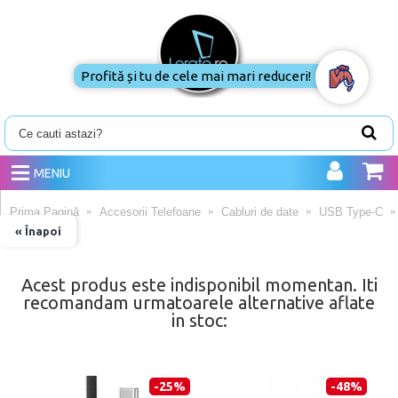
Profită și tu de cele mai mari reduceri!
MENIU
Prima Pagină
Accesorii Telefoane
Cabluri de date
USB Type-C
« Înapoi
Acest produs este indisponibil momentan. Iti
recomandam urmatoarele alternative aflate
in stoc:
-25%
-48%