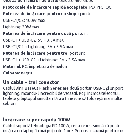
Viteza de transfer de date:
USB 2.0 480 Mbps
Protocoale de încărcare rapidă acceptate:
PD, PPS, QC
Puterea de încărcare pentru un singur port:
USB-C1/C2: 100W max
Lightning: 20W max
Puterea de încărcare pentru două porturi:
USB-C1 + USB-C2: 5V = 3.5A max
USB-C1/C2 + Lightning: 5V = 3.5A max
Puterea de încărcare pentru trei porturi:
USB-C1 + USB-C2 + Lightning: 5V = 3.5A max
Material:
PC, împletitură de nailon
Culoare:
negru
Un cablu – trei conectori
Cablul 3in1 Baseus Flash Series are două porturi USB-C și un port
lightning, făcându-l incredibil de versatil. Poți încărca telefonul,
tableta și laptopul simultan fără a fi nevoie să folosești mai multe
cabluri.
Încărcare super rapidă 100W
Cablul suportă tehnologia PD 100W, ceea ce înseamnă că poate
încărca un laptop în mai puțin de 2 ore. Puterea maximă pentru un