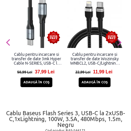
Cablu pentru incarcare si
Cablu pentru incarcare si
transfer de date 3mk Hyper
transfer de date Wozinsky
Cable N-SERIES, USB-C la
WNBCL2, USB-C/Lightning,
i
USB-C, 100W, 5A, 3m, Negru
30W, 2m, Negru
d
37,99 Lei
11,99 Lei
2
50,99 Lei
22,99 Lei
ADAUGĂ ÎN COŞ
ADAUGĂ ÎN COŞ
Cablu Baseus Flash Series 3, USB-C la 2xUSB-
C,1xLightning, 100W, 3.5A, 480Mbps, 1.5m,
Negru
Cod produs:
BAS-166171