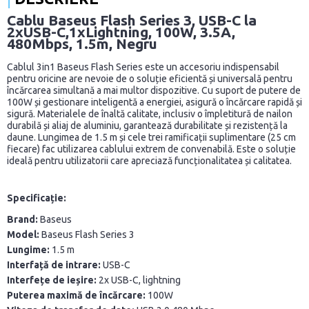
Cablu Baseus Flash Series 3, USB-C la
2xUSB-C,1xLightning, 100W, 3.5A,
480Mbps, 1.5m, Negru
Cablul 3in1 Baseus Flash Series este un accesoriu indispensabil
pentru oricine are nevoie de o soluție eficientă și universală pentru
încărcarea simultană a mai multor dispozitive. Cu suport de putere de
100W și gestionare inteligentă a energiei, asigură o încărcare rapidă și
sigură. Materialele de înaltă calitate, inclusiv o împletitură de nailon
durabilă și aliaj de aluminiu, garantează durabilitate și rezistență la
daune. Lungimea de 1.5 m și cele trei ramificații suplimentare (25 cm
fiecare) fac utilizarea cablului extrem de convenabilă. Este o soluție
ideală pentru utilizatorii care apreciază funcționalitatea și calitatea.
Specificație:
Brand:
Baseus
Model:
Baseus Flash Series 3
Lungime:
1.5 m
Interfață de intrare:
USB-C
Interfețe de ieșire:
2x USB-C, lightning
Puterea maximă de încărcare:
100W