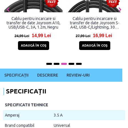
Cablu pentru incarcare si
Cablu pentru incarcare si
transfer de date Joyroom A10,
transfer de date Joyroom S-
USB/USB-C, 3A, 1.2m, Negru
A42, USB-C/Lightning, 30W,
1.2m, Negru
14,99 Lei
16,99 Lei
24,99 Lei
27,99 Lei
ADAUGĂ ÎN COŞ
ADAUGĂ ÎN COŞ
SPECIFICAȚII
DESCRIERE
REVIEW-URI
SPECIFICAȚII
SPECIFICATII TEHNICE
Amperaj
3.5 A
Brand compatibil
Universal