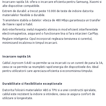
Incarcare rapida 3A: ofera o incarcare eficienta pentru Samsung, Xiaomi si
alte dispozitive compatibile.
Extrem de durabil: a trecut peste 10.000 de teste de indoire datorita
materialelor flexibile si durabile.
Transmitere stabila a datelor: viteza de 480 Mbps garanteaza un transfer
de fisiere rapid si fiabil.
Anti-interferenta: inelul magnetic elimina in mod eficient interferentele
electromagnetice, asigurand o functionare lina si fara intarzieri CarPlay.
Reglare inteligenta: Cipul incorporat regleaza tensiunea si curentul,
minimizand incalzirea in timpul incarcarii.
Incarcare rapida 3A
Cablul Joyroom S-A43 va permite sa va incarcati cu un curent de pana la 3A,
ceea ce va permite sa reumpleti rapid energia din dispozitivele dvs. Ideal
pentru utilizatorii care apreciaza eficienta si economisirea timpului.
Durabilitate si flexibilitate exceptionale
Datorita folosirii materialelor ABS si TPU si a unei constructii spiralate,
cablul este rezistent la indoire si intindere, ceea ce asigura confort de
utilizare si longevitate.