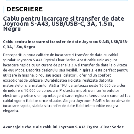
DESCRIERE
Cablu pentru incarcare si transfer de date
Joyroom S-A43, USB/USB-C, 3A, 1.5m,
Negru
Cablu pentru incarcare si transfer de date Joyroom S-A43, USB/USB-
C, 3A, 1.5m, Negru
Descoperiti o noua calitate de incarcare si transfer de date cu cablul
spiralat Joyroom S-A43 Crystal-Clear Series. Acest cablu unic asigura
incarcare rapida cu un curent de pana la 3 A si transfer de date la o viteza
de 480 Mbps. Datorita designului sau flexibil, in spirala, este perfect pentru
utilizare in masina, birou sau acasa. calatorii, oferind un confort
exceptional de utilizare. Durabilitatea ridicata, realizata datorita
materialelor si armaturilor ABS si TPU, garanteaza peste 10.000 de cicluri
de indoire si 10.000 de conexiuni. Protectia impotriva interferentelor
electromagnetice si un cip inteligent care regleaza tensiunea si curentul fac
cablul sigur si fiabil in orice situatie. Alegeti Joyroom S-A43 si bucurati-va de
incarcare rapida, stabila si transfer de date fiabil intr-o editie neagra
eleganta.
Avantajele cheie ale cablului Joyroom S-A43 Crystal-Clear Series: