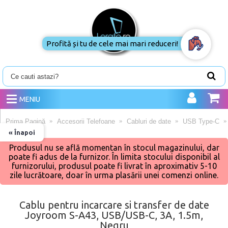
Profită și tu de cele mai mari reduceri!
MENIU
Prima Pagină
Accesorii Telefoane
Cabluri de date
USB Type-C
« Înapoi
Produsul nu se află momentan în stocul magazinului, dar
poate fi adus de la furnizor. În limita stocului disponibil al
furnizorului, produsul poate fi livrat în aproximativ 5-10
zile lucrătoare, doar în urma plasării unei comenzi online.
Cablu pentru incarcare si transfer de date
Joyroom S-A43, USB/USB-C, 3A, 1.5m,
Negru