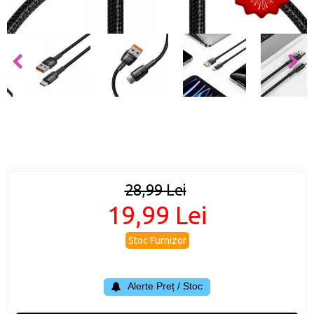
28,99 Lei
19,99 Lei
Stoc Furnizor
Alerte Preț / Stoc