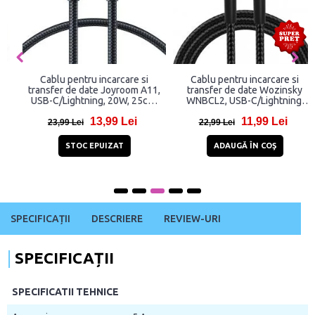
Cablu pentru incarcare si
Cablu pentru incarcare si
transfer de date Joyroom A11,
transfer de date Wozinsky
USB-C/Lightning, 20W, 25cm,
WNBCL2, USB-C/Lightning,
Negru
30W, 2m, Negru
13,99 Lei
11,99 Lei
23,99 Lei
22,99 Lei
STOC EPUIZAT
ADAUGĂ ÎN COŞ
SPECIFICAȚII
DESCRIERE
REVIEW-URI
SPECIFICAȚII
SPECIFICATII TEHNICE