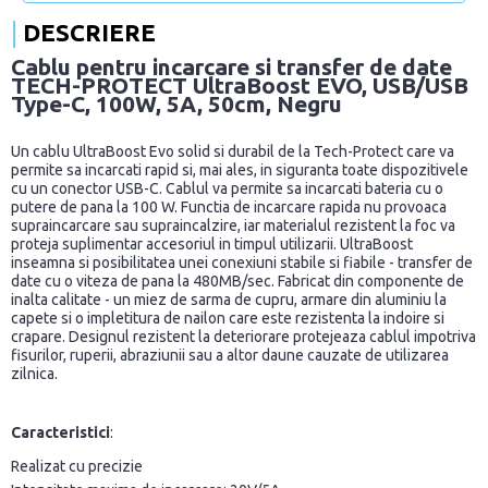
DESCRIERE
Cablu pentru incarcare si transfer de date
TECH-PROTECT UltraBoost EVO, USB/USB
Type-C, 100W, 5A, 50cm, Negru
Un cablu UltraBoost Evo solid si durabil de la Tech-Protect care va
permite sa incarcati rapid si, mai ales, in siguranta toate dispozitivele
cu un conector USB-C. Cablul va permite sa incarcati bateria cu o
putere de pana la 100 W. Functia de incarcare rapida nu provoaca
supraincarcare sau supraincalzire, iar materialul rezistent la foc va
proteja suplimentar accesoriul in timpul utilizarii. UltraBoost
inseamna si posibilitatea unei conexiuni stabile si fiabile - transfer de
date cu o viteza de pana la 480MB/sec. Fabricat din componente de
inalta calitate - un miez de sarma de cupru, armare din aluminiu la
capete si o impletitura de nailon care este rezistenta la indoire si
crapare. Designul rezistent la deteriorare protejeaza cablul impotriva
fisurilor, ruperii, abraziunii sau a altor daune cauzate de utilizarea
zilnica.
Caracteristici
:
Realizat cu precizie