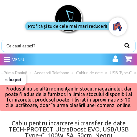
Profită și tu de cele mai mari reduceri!
MENIU
Prima Pagină
Accesorii Telefoane
Cabluri de date
USB Type-C
« Înapoi
Produsul nu se află momentan în stocul magazinului, dar
poate fi adus de la furnizor. În limita stocului disponibil al
furnizorului, produsul poate fi livrat în aproximativ 5-10
zile lucrătoare, doar în urma plasării unei comenzi online.
Cablu pentru incarcare si transfer de date
TECH-PROTECT UltraBoost EVO, USB/USB
Type-C, 100W, 5A, 50cm, Negru