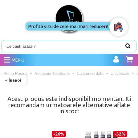
Profită și tu de cele mai mari reduceri!
MENIU
Prima Pagină
Accesorii Telefoane
Cabluri de date
Universale
« Înapoi
Acest produs este indisponibil momentan. Iti
recomandam urmatoarele alternative aflate
in stoc:
-26%
-52%