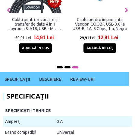
Cablu pentru incarcare si
Cablu pentru imprimanta
transfer de date 4 in 1
Vention COOBF, USB 3.0 la
Joyroom S-A18, USB - Micro-
USB-B, 2A, 5 Gbps, 1m, Negru
USB/Lightning/2 x USB-C,
14,91 Lei
12,91 Lei
3.5A, 1.2m, Negru
30,91 Lei
29,91 Lei
ADAUGĂ ÎN COŞ
ADAUGĂ ÎN COŞ
SPECIFICAȚII
DESCRIERE
REVIEW-URI
SPECIFICAȚII
SPECIFICATII TEHNICE
Amperaj
0 A
Brand compatibil
Universal