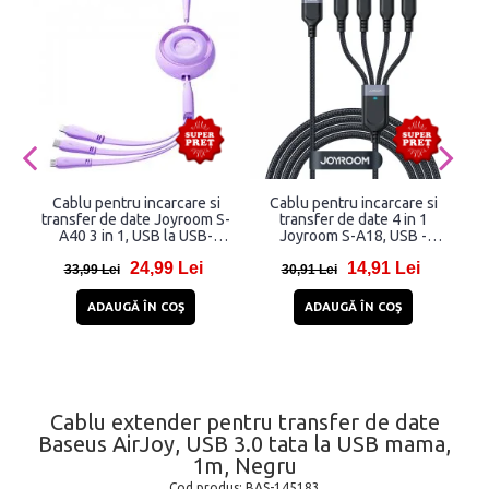
Cablu pentru incarcare si
Cablu pentru incarcare si
transfer de date Joyroom S-
transfer de date 4 in 1
t
A40 3 in 1, USB la USB-
Joyroom S-A18, USB -
C/Lightning/Micro-USB,
Micro-USB/Lightning/2 x
U
24,99 Lei
14,91 Lei
3.5A, 1m, Mov
USB-C, 3.5A, 1.2m, Negru
w
33,99 Lei
30,91 Lei
ADAUGĂ ÎN COŞ
ADAUGĂ ÎN COŞ
Cablu extender pentru transfer de date
Baseus AirJoy, USB 3.0 tata la USB mama,
1m, Negru
Cod produs:
BAS-145183