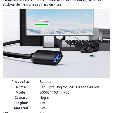
asemenea, este compatibil cu mouse-uri de calculator, tastaturi,
stick-uri de memorie sau hard disk-uri.
Producător
Baseus
Nume
Cablu prelungitor USB 3.0 seria AirJoy
Model
B00631103111-00
Culoare
Negru
Lungime
1 m
Material
PVC