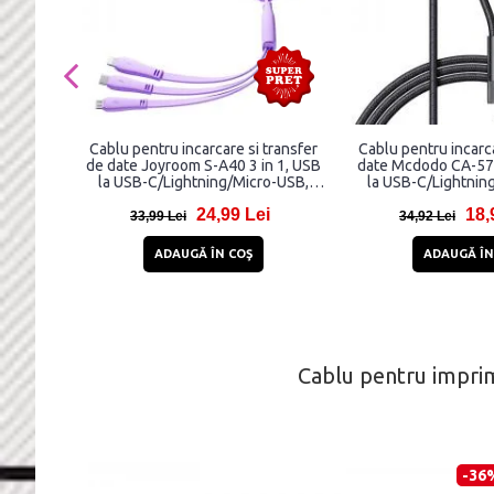
Cablu pentru incarcare si transfer
Cablu pentru incarca
de date Joyroom S-A40 3 in 1, USB
date Mcdodo CA-579
la USB-C/Lightning/Micro-USB,
la USB-C/Lightnin
3.5A, 1m, Mov
3.5A, 1.2m,
24,99 Lei
18,
33,99 Lei
34,92 Lei
ADAUGĂ ÎN COŞ
ADAUGĂ ÎN
Cablu pentru impri
-36