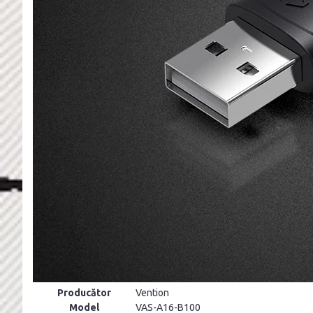
Producător
Vention
Model
VAS-A16-B100