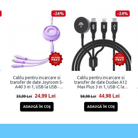
-26%
-24%
Cablu pentru incarcare si
Cablu pentru incarcare si
transfer de date Joyroom S-
transfer de date Dudao A12
A40 3 in 1, USB la USB-
Max Plus 3 in 1, USB-C la
,
C/Lightning/Micro-USB, 3.5A,
USB-C/Lightning, Incarcator
24,99 Lei
44,98 Lei
1m, Mov
wireless 2.5W Apple Watch
33,99 Lei
58,98 Lei
integrat, 1.2m, Negru
ADAUGĂ ÎN COŞ
ADAUGĂ ÎN COŞ