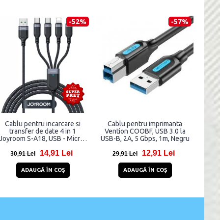
-52%
-57%
Cablu pentru incarcare si
Cablu pentru imprimanta
transfer de date 4 in 1
Vention COOBF, USB 3.0 la
Joyroom S-A18, USB - Micro-
USB-B, 2A, 5 Gbps, 1m, Negru
USB/Lightning/2 x USB-C,
14,91 Lei
12,91 Lei
3.5A, 1.2m, Negru
30,91 Lei
29,91 Lei
ADAUGĂ ÎN COŞ
ADAUGĂ ÎN COŞ