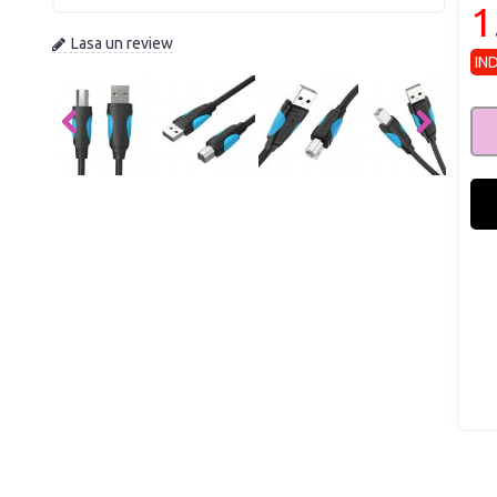
1
Lasa un review
IN