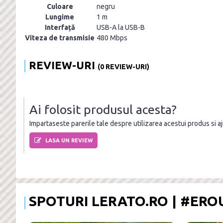
Culoare
negru
Lungime
1 m
Interfață
USB-A la USB-B
Viteza de transmisie
480 Mbps
REVIEW-URI
(0 REVIEW-URI)
Ai folosit produsul acesta?
Impartaseste parerile tale despre utilizarea acestui produs si ajut
LASA UN REVIEW
SPOTURI LERATO.RO | #ER