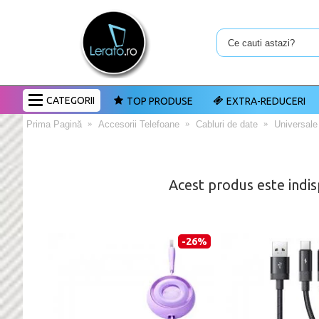
CATEGORII
TOP PRODUSE
EXTRA-REDUCERI
Prima Pagină
Accesorii Telefoane
Cabluri de date
Universale
Acest produs este indis
-26%