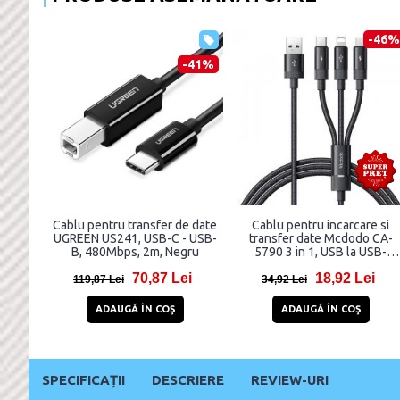
-46%
-41%
Cablu pentru transfer de date
Cablu pentru incarcare si
UGREEN US241, USB-C - USB-
transfer date Mcdodo CA-
B, 480Mbps, 2m, Negru
5790 3 in 1, USB la USB-
C/Lightning/Micro-USB, 3.5A
70,87 Lei
18,92 Lei
1.2m, Negru
119,87 Lei
34,92 Lei
ADAUGĂ ÎN COŞ
ADAUGĂ ÎN COŞ
SPECIFICAȚII
DESCRIERE
REVIEW-URI