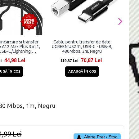
incarcare si transfer
Cablu pentru transfer de date
Cablu 
 A12 Max Plus 3 in 1,
UGREEN US241, USB-C - USB-B,
COOBF
USB-C/Lightning,
480Mbps, 2m, Negru
wireless 2.5W Apple
44,98 Lei
70,87 Lei
grat, 1.2m, Negru
i
119,87 Lei
2
UGĂ ÎN COŞ
ADAUGĂ ÎN COŞ
480 Mbps, 1m, Negru
4,99 Lei
Alerte Preț / Stoc