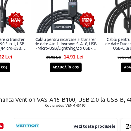
re si transfer
Cablu pentru incarcare si transfer
Cablu pentru 
0 3 in 1, USB
de date 4 in 1 Joyroom S-A18, USB
de date Dudao
g/Micro-USB,
- Micro-USB/Lightning/2 x USB-C,
USB-C la 
 Negru
3.5A, 1.2m, Negru
Incarcator 
92 Lei
14,91 Lei
Watch inte
30,91 Lei
58,98 Le
 COŞ
ADAUGĂ ÎN COŞ
ADA
manta Vention VAS-A16-B100, USB 2.0 la USB-B, 
Cod produs:
VEN-145193
2
%
Vezi toate produsele