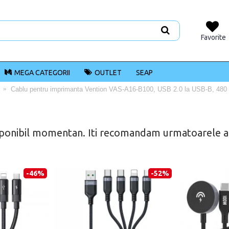
Favorite
MEGA CATEGORII
OUTLET
SEAP
Cablu pentru imprimanta Vention VAS-A16-B100, USB 2.0 la USB-B, 480
ponibil momentan. Iti recomandam urmatoarele alt
-46%
-52%