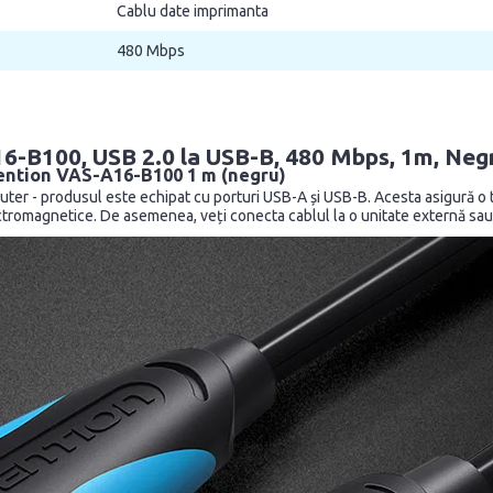
Cablu date imprimanta
480 Mbps
6-B100, USB 2.0 la USB-B, 480 Mbps, 1m, Neg
ention VAS-A16-B100 1 m (negru)
uter - produsul este echipat cu porturi USB-A și USB-B. Acesta asigură o 
ectromagnetice. De asemenea, veți conecta cablul la o unitate externă sau