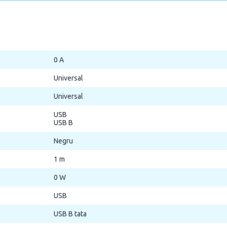
0 A
Universal
Universal
USB
USB B
Negru
1 m
0 W
USB
USB B tata