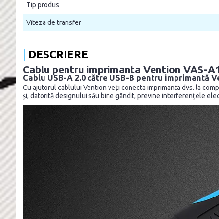
Tip produs
Viteza de transfer
DESCRIERE
Cablu pentru imprimanta Vention VAS-A1
Cablu USB-A 2.0 către USB-B pentru imprimantă V
Cu ajutorul cablului Vention veți conecta imprimanta dvs. la comp
și, datorită designului său bine gândit, previne interferențele el