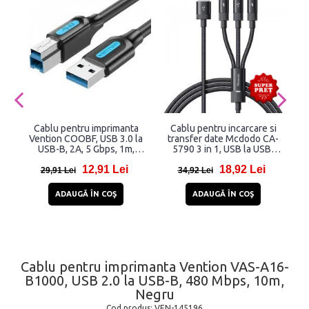
Cablu pentru imprimanta
Cablu pentru incarcare si
Vention COOBF, USB 3.0 la
transfer date Mcdodo CA-
d
USB-B, 2A, 5 Gbps, 1m,
5790 3 in 1, USB la USB-
Negru
C/Lightning/Micro-USB,
12,91 Lei
18,92 Lei
3.5A, 1.2m, Negru
29,91 Lei
34,92 Lei
ADAUGĂ ÎN COŞ
ADAUGĂ ÎN COŞ
Cablu pentru imprimanta Vention VAS-A16-
B1000, USB 2.0 la USB-B, 480 Mbps, 10m,
Negru
Cod produs:
VEN-145196