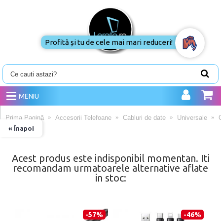
Profită și tu de cele mai mari reduceri!
MENIU
Prima Pagină
Accesorii Telefoane
Cabluri de date
Universale
« Înapoi
Acest produs este indisponibil momentan. Iti
recomandam urmatoarele alternative aflate
in stoc:
-57%
-46%