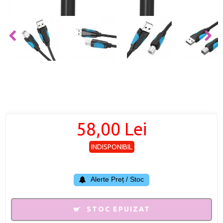
58,00 Lei
INDISPONIBIL
Alerte Preț / Stoc
STOC EPUIZAT