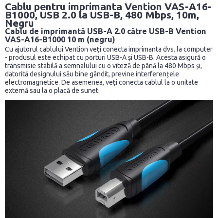
Cablu pentru imprimanta Vention VAS-A16-
B1000, USB 2.0 la USB-B, 480 Mbps, 10m,
Negru
Cablu de imprimantă USB-A 2.0 către USB-B Vention
VAS-A16-B1000 10 m (negru)
Cu ajutorul cablului Vention veți conecta imprimanta dvs. la computer
- produsul este echipat cu porturi USB-A și USB-B. Acesta asigură o
transmisie stabilă a semnalului cu o viteză de până la 480 Mbps și,
datorită designului său bine gândit, previne interferențele
electromagnetice. De asemenea, veți conecta cablul la o unitate
externă sau la o placă de sunet.