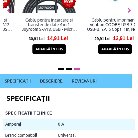
Cablu pentru incarcare si
Cablu pentru imprimanta
transfer de date 4 in 1
Vention COOBF, USB 3.0 la
Joyroom S-A18, USB - Micro-
USB-B, 2A, 5 Gbps, 1m, Negru
USB/Lightning/2 x USB-C,
14,91 Lei
12,91 Lei
3.5A, 1.2m, Negru
30,91 Lei
29,91 Lei
ADAUGĂ ÎN COŞ
ADAUGĂ ÎN COŞ
SPECIFICAȚII
DESCRIERE
REVIEW-URI
SPECIFICAȚII
SPECIFICATII TEHNICE
Amperaj
0 A
Brand compatibil
Universal