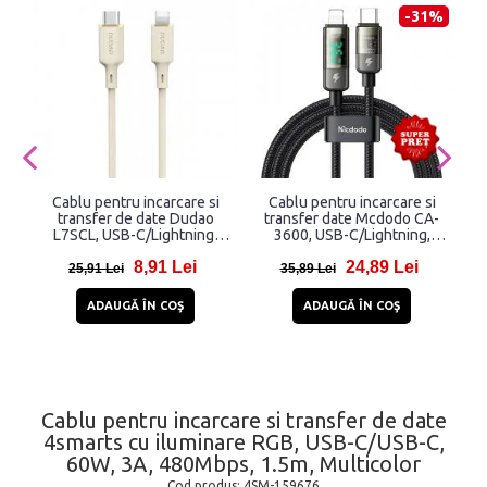
-31%
Cablu pentru incarcare si
Cablu pentru incarcare si
transfer de date Dudao
transfer date Mcdodo CA-
L7SCL, USB-C/Lightning,
3600, USB-C/Lightning,
U
30W, 2m, Bej
36W, 3A, 1.2m, Negru
8,91 Lei
24,89 Lei
25,91 Lei
35,89 Lei
ADAUGĂ ÎN COŞ
ADAUGĂ ÎN COŞ
Cablu pentru incarcare si transfer de date
4smarts cu iluminare RGB, USB-C/USB-C,
60W, 3A, 480Mbps, 1.5m, Multicolor
Cod produs:
4SM-159676