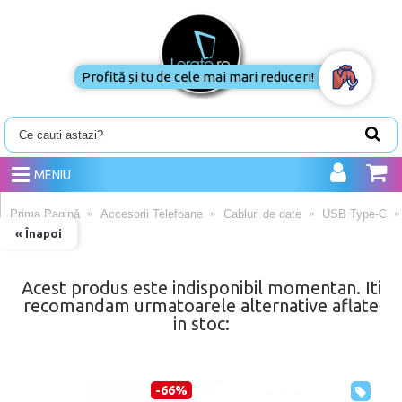
Profită și tu de cele mai mari reduceri!
MENIU
Prima Pagină
Accesorii Telefoane
Cabluri de date
USB Type-C
« Înapoi
Acest produs este indisponibil momentan. Iti
recomandam urmatoarele alternative aflate
in stoc:
-66%