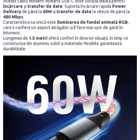
Aceast cablu modern 4smarts USB-C este soluția ideală pentru
încărcare
și
transfer de date
. Suportă încărcare rapidă
Power
Delivery
de până la
60W
și
transfer de date
la viteze de până la
480 Mbps
.
Caracteristica sa unică este
iluminarea de fundal animată RGB
,
care îi conferă un aspect atrăgător și îl face mai ușor de găsit în
întuneric.
Lungimea de
1.5 metri
oferă confort în diverse situații, în timp ce
construcția din aluminiu solid și materiale flexibile garantează
durabilitate.