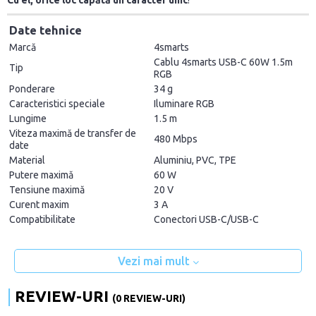
Cu el, orice loc capătă un caracter unic
!
Date tehnice
Marcă
4smarts
Cablu 4smarts USB-C 60W 1.5m
Tip
RGB
Ponderare
34 g
Caracteristici speciale
Iluminare RGB
Lungime
1.5 m
Viteza maximă de transfer de
480 Mbps
date
Material
Aluminiu, PVC, TPE
Putere maximă
60 W
Tensiune maximă
20 V
Curent maxim
3 A
Compatibilitate
Conectori USB-C/USB-C
Vezi mai mult
REVIEW-URI
(0 REVIEW-URI)