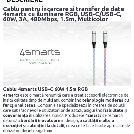
Cablu pentru incarcare si transfer de date
4smarts cu iluminare RGB, USB-C/USB-C,
60W, 3A, 480Mbps, 1.5m, Multicolor
Cablu 4smarts USB-C 60W 1.5m RGB
4smarts
este o marcă renumită care a creat accesorii electronice de
înaltă calitate timp de mulți ani, combinând
tehnologia modernă
cu
funcționalitatea
. Compania se specializează în crearea de soluții
care satisfac nevoile utilizatorilor de astăzi, asigurând
fiabilitate
și
conveniență
în utilizarea zilnică. Produsele
4smarts
se remarcă
datorită
abordării inovatoare
în design, a
calității înalte a
execuției
și a
atenției la detalii
, ceea ce le face foarte apreciate de
utilizatori din întreaga lume.