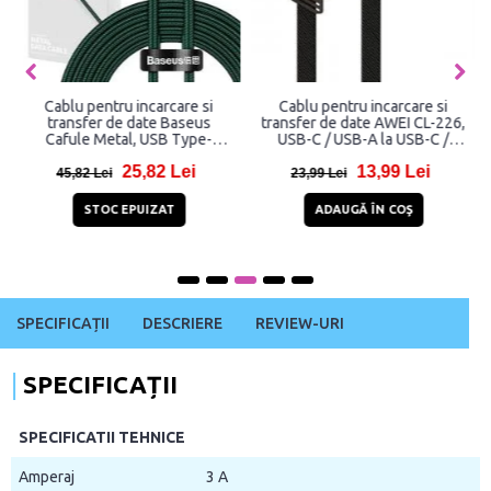
Cablu pentru incarcare si
Cablu pentru incarcare si
transfer de date Baseus
transfer de date AWEI CL-226,
Cafule Metal, USB Type-
USB-C / USB-A la USB-C /
C/Lightning, Power Delivery
Lightning, 65W, 480Mbps,
25,82 Lei
13,99 Lei
20W, 2m, Verde
1.2m, Negru
45,82 Lei
23,99 Lei
STOC EPUIZAT
ADAUGĂ ÎN COŞ
SPECIFICAȚII
DESCRIERE
REVIEW-URI
SPECIFICAȚII
SPECIFICATII TEHNICE
Amperaj
3 A