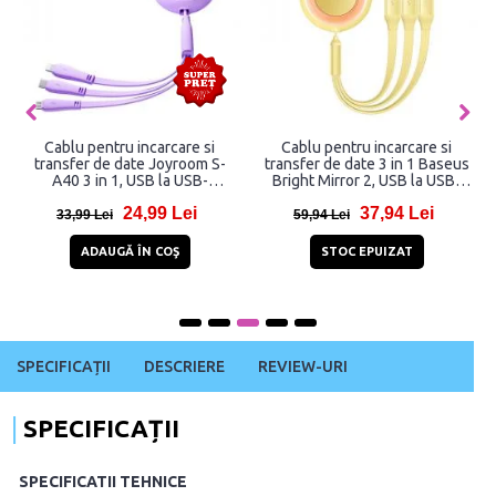
Cablu pentru incarcare si
Cablu pentru incarcare si
transfer de date Joyroom S-
transfer de date 3 in 1 Baseus
A40 3 in 1, USB la USB-
Bright Mirror 2, USB la USB-
C/Lightning/Micro-USB, 3.5A,
C/Lightning/Micro-USB, 3.5A,
24,99 Lei
37,94 Lei
1m, Mov
1.1m, Galben
33,99 Lei
59,94 Lei
ADAUGĂ ÎN COŞ
STOC EPUIZAT
SPECIFICAȚII
DESCRIERE
REVIEW-URI
SPECIFICAȚII
SPECIFICATII TEHNICE