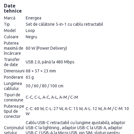
Date
tehnice
Marcă
Energea
Tip
Set de călătorie 5-in-1 cu cablu retractabil
Model
Loop
Culoare
Negru
Puterea
maximă de
60 W (Power Delivery)
încărcare
Transfer
USB 2.0, până la 480 Mbps
de date
Dimensiuni
68 × 57 × 23 mm
Ponderare
65 g
Lungimea
30 / 60 / 80 / 100 cm
cablului
Tipuri de
C-C, C-L, A-C, A-L, A-M / C-M
conexiune
Puterea pe
C-C: 60 W, C-L: 27 W, A-C: 15 W, A-L: 12 W, A-M / C-M: 10
tipul de
W
conector
Cablu USB-C retractabil cu lungime ajustabilă, adaptor
Conținutul
USB-C la lightning , adaptor USB-C la USB-A, adaptor
setului
USB-C / USB-A la Micro USB, pin SIM, sloturi pentru