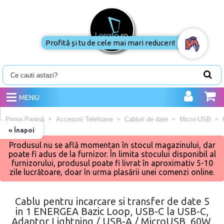
Profită și tu de cele mai mari reduceri!
MENIU
Prima Pagină
Accesorii Telefoane
Cabluri de date
Micro-USB
« Înapoi
Produsul nu se află momentan în stocul magazinului, dar
poate fi adus de la furnizor. În limita stocului disponibil al
furnizorului, produsul poate fi livrat în aproximativ 5-10
zile lucrătoare, doar în urma plasării unei comenzi online.
Cablu pentru incarcare si transfer de date 5
in 1 ENERGEA Bazic Loop, USB-C la USB-C,
Adaptor Lightning / USB-A / MicroUSB, 60W,