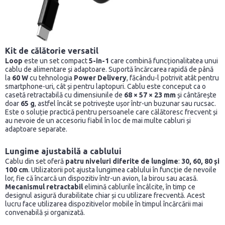
Kit de călătorie versatil
Loop
este un set compact
5-in-1
care combină funcționalitatea unui
cablu de alimentare și adaptoare. Suportă încărcarea rapidă de până
la
60 W
cu tehnologia
Power Delivery
, făcându-l potrivit atât pentru
smartphone-uri, cât și pentru laptopuri. Cablu este conceput ca o
casetă retractabilă cu dimensiunile de
68 × 57 × 23 mm
și cântărește
doar
65 g
, astfel încât se potrivește ușor într-un buzunar sau rucsac.
Este o soluție practică pentru persoanele care călătoresc frecvent și
au nevoie de un accesoriu fiabil în loc de mai multe cabluri și
adaptoare separate.
Lungime
ajustabilă a cablului
Cablu din set oferă
patru niveluri diferite de lungime
:
30, 60, 80 și
100 cm
. Utilizatorii pot ajusta lungimea cablului în funcție de nevoile
lor, fie că încarcă un dispozitiv într-un avion, la birou sau acasă.
Mecanismul retractabil
elimină cablurile încâlcite, în timp ce
designul asigură durabilitate chiar și cu utilizare frecventă. Acest
lucru face utilizarea dispozitivelor mobile în timpul încărcării mai
convenabilă și organizată.