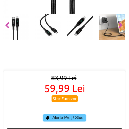
83,99 Lei
59,99 Lei
Stoc Furnizor
Alerte Preț / Stoc