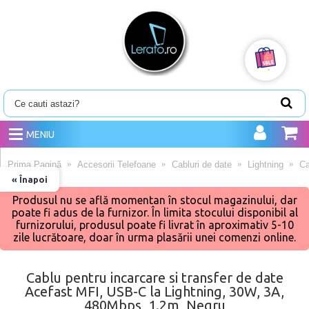
MENIU
Prima Pagină
Accesorii Telefoane
Cabluri de date
Lightning
Ca
« Înapoi
Produsul nu se află momentan în stocul magazinului, dar
poate fi adus de la furnizor. În limita stocului disponibil al
furnizorului, produsul poate fi livrat în aproximativ 5-10
zile lucrătoare, doar în urma plasării unei comenzi online.
Cablu pentru incarcare si transfer de date
Acefast MFI, USB-C la Lightning, 30W, 3A,
480Mbps, 1.2m, Negru