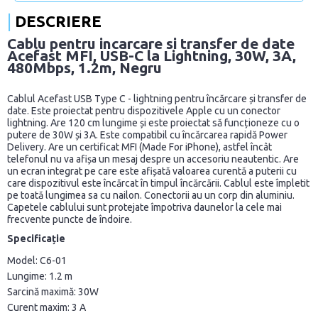
DESCRIERE
Cablu pentru incarcare si transfer de date
Acefast MFI, USB-C la Lightning, 30W, 3A,
480Mbps, 1.2m, Negru
Cablul Acefast USB Type C - lightning pentru încărcare și transfer de
date. Este proiectat pentru dispozitivele Apple cu un conector
lightning. Are 120 cm lungime și este proiectat să funcționeze cu o
putere de 30W și 3A. Este compatibil cu încărcarea rapidă Power
Delivery. Are un certificat MFI (Made For iPhone), astfel încât
telefonul nu va afișa un mesaj despre un accesoriu neautentic. Are
un ecran integrat pe care este afișată valoarea curentă a puterii cu
care dispozitivul este încărcat în timpul încărcării. Cablul este împletit
pe toată lungimea sa cu nailon. Conectorii au un corp din aluminiu.
Capetele cablului sunt protejate împotriva daunelor la cele mai
frecvente puncte de îndoire.
Specificație
Model: C6-01
Lungime: 1.2 m
Sarcină maximă: 30W
Curent maxim: 3 A