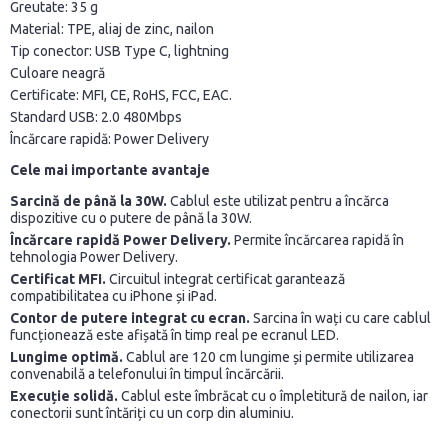
Greutate: 35 g
Material: TPE, aliaj de zinc, nailon
Tip conector: USB Type C, lightning
Culoare neagră
Certificate: MFI, CE, RoHS, FCC, EAC.
Standard USB: 2.0 480Mbps
Încărcare rapidă: Power Delivery
Cele mai importante avantaje
Sarcină de până la 30W.
Cablul este utilizat pentru a încărca
dispozitive cu o putere de până la 30W.
Încărcare rapidă Power Delivery.
Permite încărcarea rapidă în
tehnologia Power Delivery.
Certificat MFI.
Circuitul integrat certificat garantează
compatibilitatea cu iPhone și iPad.
Contor de putere integrat cu ecran.
Sarcina în wați cu care cablul
funcționează este afișată în timp real pe ecranul LED.
Lungime optimă.
Cablul are 120 cm lungime și permite utilizarea
convenabilă a telefonului în timpul încărcării.
Execuție solidă.
Cablul este îmbrăcat cu o împletitură de nailon, iar
conectorii sunt întăriți cu un corp din aluminiu.