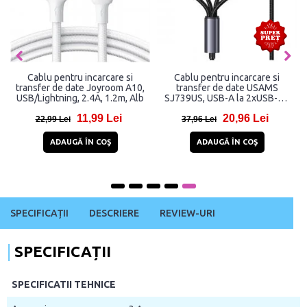
Cablu pentru incarcare si
Cablu pentru incarcare si
transfer de date Joyroom A10,
transfer de date USAMS
USB/Lightning, 2.4A, 1.2m, Alb
SJ739US, USB-A la 2xUSB-C /
Lightning / MicroUSB, 15W, 5A,
11,99 Lei
20,96 Lei
480Mbps, 1.2m, Negru
22,99 Lei
37,96 Lei
ADAUGĂ ÎN COŞ
ADAUGĂ ÎN COŞ
SPECIFICAȚII
DESCRIERE
REVIEW-URI
SPECIFICAȚII
SPECIFICATII TEHNICE