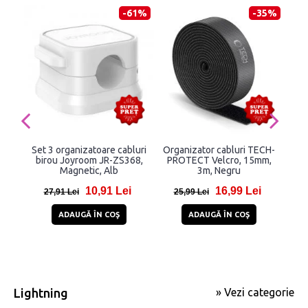
-61%
-35%
Set 3 organizatoare cabluri
Organizator cabluri TECH-
Ac
birou Joyroom JR-ZS368,
PROTECT Velcro, 15mm,
Pa
Magnetic, Alb
3m, Negru
10,91 Lei
16,99 Lei
27,91 Lei
25,99 Lei
2
ADAUGĂ ÎN COŞ
ADAUGĂ ÎN COŞ
Lightning
» Vezi categorie