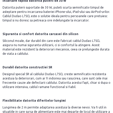
Incarcare rapida datorita puterii de 30 W
Datorita puterii suportate de 30 W, puteti scurta semnificativ timpul de
asteptare pentru incarcarea bateriei iPhone-ului, iPad-ului sau AirPod-urilor.
Cablul Dudao L7SCL este o solutie ideala pentru persoanele care pretuiesc
timpul si nu doresc sa petreaca ore indelungate la incarcator.
Siguranta si confort datorita carcasei din silicon
Siliconul moale, dar durabil din care este fabricat cablul Dudao L7SCL
asigura nu numai siguranta utilizarii, ci si confortul la atingere. Acest
material este rezistent la deteriorari mecanice, ceea ce prelungeste durata
de viata a cablului.
Durabil datorita constructiei SR
Designul special SR al cablului Dudao L7SCL creste semnificativ rezistenta
acestuia la deteriorari, cum ar fi indoirea sau rasucirea, care sunt cele mai
frecvente cauze ale defectarii cablului. Datorita acestui fapt, chiar si dupa o
utilizare intensiva, cablul ramane functional si fiabil.
Flexibilitate datorita diferitelor lungimi
Lungimea de 2 m permite adaptarea acestuia la diverse nevoi. Va fi util in
situatiile in care sursa de alimentare este mai departe de locul de utilizare a