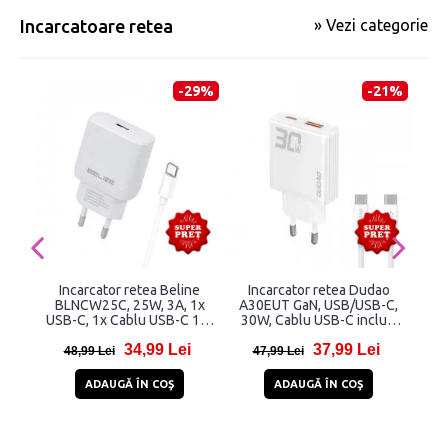
Incarcatoare retea
» Vezi categorie
-29%
-21%
Incarcator retea Beline
Incarcator retea Dudao
I
BLNCW25C, 25W, 3A, 1x
A30EUT GaN, USB/USB-C,
Ori
USB-C, 1x Cablu USB-C 1m,
30W, Cablu USB-C inclus,
USB-
Alb
Alb
34,99 Lei
37,99 Lei
48,99 Lei
47,99 Lei
35
ADAUGĂ ÎN COŞ
ADAUGĂ ÎN COŞ