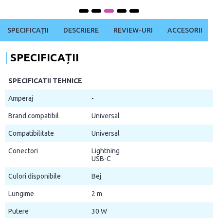
SPECIFICAȚII
DESCRIERE
REVIEW-URI
ACCESORII
SPECIFICAȚII
SPECIFICATII TEHNICE
Amperaj
-
Brand compatibil
Universal
Compatibilitate
Universal
Conectori
Lightning
USB-C
Culori disponibile
Bej
Lungime
2 m
Putere
30 W