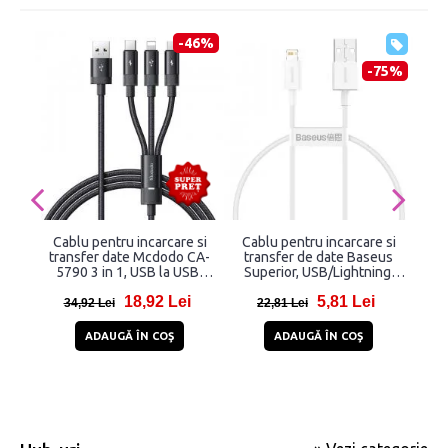
-46%
-75%
Cablu pentru incarcare si
Cablu pentru incarcare si
Ca
transfer date Mcdodo CA-
transfer de date Baseus
t
5790 3 in 1, USB la USB-
Superior, USB/Lightning,
L
C/Lightning/Micro-USB,
2.4A, 25cm, Alb
18,92 Lei
5,81 Lei
3.5A, 1.2m, Negru
34,92 Lei
22,81 Lei
2
ADAUGĂ ÎN COŞ
ADAUGĂ ÎN COŞ