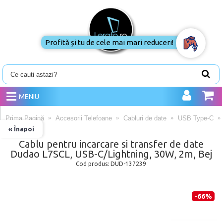
Profită și tu de cele mai mari reduceri!
MENIU
Prima Pagină
Accesorii Telefoane
Cabluri de date
USB Type-C
« Înapoi
Cablu pentru incarcare si transfer de date
Dudao L7SCL, USB-C/Lightning, 30W, 2m, Bej
Cod produs:
DUD-137239
-66%