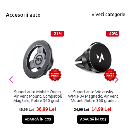
Accesorii auto
» Vezi categorie
-21%
-40%
Suport auto Mobile Origin,
Suport auto Wozinsky
Air Vent Mount, Compatibil
WMH-04 Magnetic, Air Vent
lat
MagSafe, Rotire 360 grade,
Mount, Rotire 360 grade,
Spa
Negru
Negru
cu
36,99 Lei
14,99 Lei
46,99 Lei
24,99 Lei
4
ADAUGĂ ÎN COŞ
ADAUGĂ ÎN COŞ