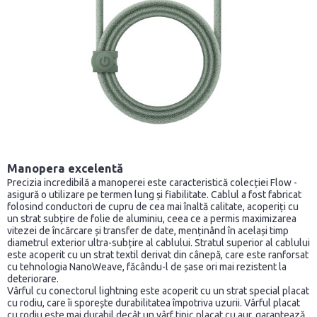
Manopera excelentă
Precizia incredibilă a manoperei este caracteristică colecției Flow -
asigură o utilizare pe termen lung și fiabilitate. Cablul a fost fabricat
folosind conductori de cupru de cea mai înaltă calitate, acoperiți cu
un strat subțire de folie de aluminiu, ceea ce a permis maximizarea
vitezei de încărcare și transfer de date, menținând în același timp
diametrul exterior ultra-subțire al cablului. Stratul superior al cablului
este acoperit cu un strat textil derivat din cânepă, care este ranforsat
cu tehnologia NanoWeave, făcându-l de șase ori mai rezistent la
deteriorare.
Vârful cu conectorul lightning este acoperit cu un strat special placat
cu rodiu, care îi sporește durabilitatea împotriva uzurii. Vârful placat
cu rodiu este mai durabil decât un vârf tipic placat cu aur, garantează