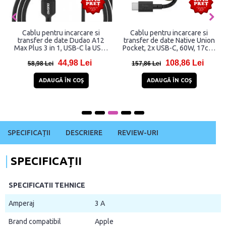
Cablu pentru incarcare si
Cablu pentru incarcare si
transfer de date Dudao A12
transfer de date Native Union
Max Plus 3 in 1, USB-C la USB-
Pocket, 2x USB-C, 60W, 17cm,
C/Lightning, Incarcator
Galben
44,98 Lei
108,86 Lei
wireless 2.5W Apple Watch
58,98 Lei
157,86 Lei
integrat, 1.2m, Negru
ADAUGĂ ÎN COŞ
ADAUGĂ ÎN COŞ
SPECIFICAȚII
DESCRIERE
REVIEW-URI
SPECIFICAȚII
SPECIFICATII TEHNICE
Amperaj
3 A
Brand compatibil
Apple