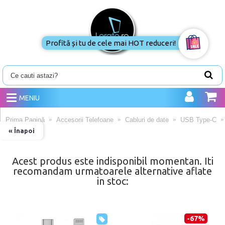
Profită și tu de cele mai HOT reduceri!
MENIU
Prima Pagină
Accesorii Telefoane
Cabluri de date
USB Type-C
« Înapoi
Acest produs este indisponibil momentan. Iti
recomandam urmatoarele alternative aflate
in stoc:
-67%