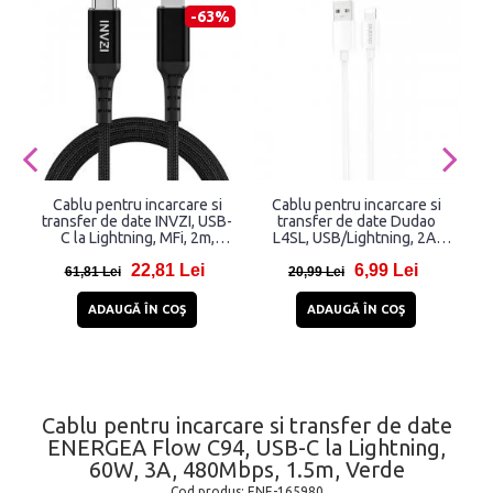
-63%
Cablu pentru incarcare si
Cablu pentru incarcare si
transfer de date INVZI, USB-
transfer de date Dudao
t
C la Lightning, MFi, 2m,
L4SL, USB/Lightning, 2A,
Negru
1m, Alb
22,81 Lei
6,99 Lei
w
61,81 Lei
20,99 Lei
ADAUGĂ ÎN COŞ
ADAUGĂ ÎN COŞ
Cablu pentru incarcare si transfer de date
ENERGEA Flow C94, USB-C la Lightning,
60W, 3A, 480Mbps, 1.5m, Verde
Cod produs:
ENE-165980