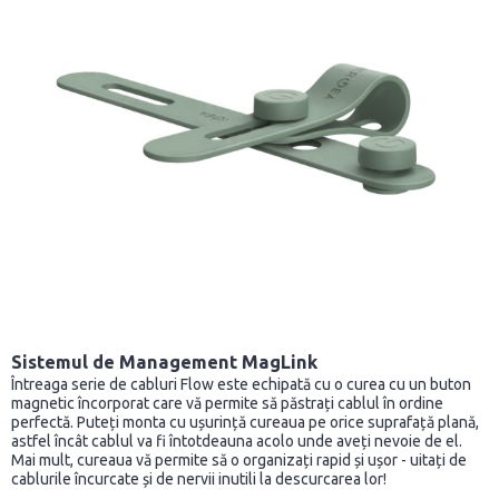
Sistemul de Management MagLink
Întreaga serie de cabluri Flow este echipată cu o curea cu un buton
magnetic încorporat care vă permite să păstrați cablul în ordine
perfectă. Puteți monta cu ușurință cureaua pe orice suprafață plană,
astfel încât cablul va fi întotdeauna acolo unde aveți nevoie de el.
Mai mult, cureaua vă permite să o organizați rapid și ușor - uitați de
cablurile încurcate și de nervii inutili la descurcarea lor!