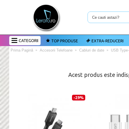
CATEGORII
TOP PRODUSE
EXTRA-REDUCERI
Prima Pagină
Accesorii Telefoane
Cabluri de date
USB Type
Acest produs este indis
-29%