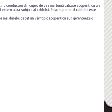
olosind conductori din cupru de cea mai bună calitate acoperiți cu un
extern ultra-subțire al cablului. Strat superior al cablului este
te mai durabil decât un vârf tipic acoperit cu aur, garantează o