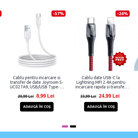
-57%
-26%
Cablu pentru incarcare si
Cablu date USB-C la
transfer de date Joyroom S-
Lightning MFI 2.4A pentru
D
UC027A9, USB/USB Type-C,
incarcare rapida si transfer
3A, 1m, Alb
date Joyroom S-1224K2, PD
8,99 Lei
24,99 Lei
20W, 480 Mbps, 1.2m, Rosu
20,99 Lei
33,99 Lei
ADAUGĂ ÎN COŞ
ADAUGĂ ÎN COŞ