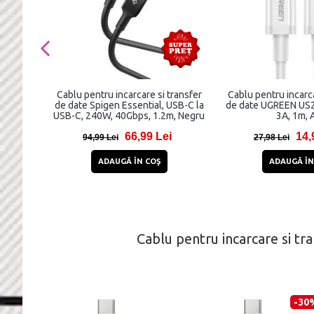
Cablu pentru incarcare si transfer
Cablu pentru incarca
de date Spigen Essential, USB-C la
de date UGREEN US2
USB-C, 240W, 40Gbps, 1.2m, Negru
3A, 1m, 
66,99 Lei
14,
94,99 Lei
27,98 Lei
ADAUGĂ ÎN COŞ
ADAUGĂ ÎN
Cablu pentru incarcare si 
-30