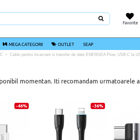
Favorite
MEGA CATEGORII
OUTLET
SEAP
-C
Cablu pentru incarcare si transfer de date ENERGEA Flow, USB-C la 
ponibil momentan. Iti recomandam urmatoarele alt
-46%
-36%