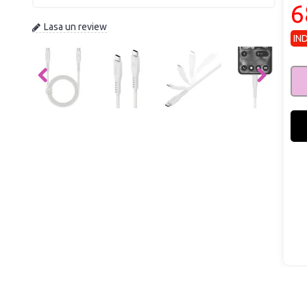
6
Lasa un review
IN