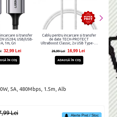
incarcare si transfer
Cablu pentru incarcare si transfer
Cablu p
EN US284, USB/USB-
de date TECH-PROTECT
date M
3A, 1m, Gri
UltraBoost Classic, 2x USB Type-C,
la US
PD 60W, 3A, 1m, Alb
32,99 Lei
16,99 Lei
i
26,99 Lei
3
UGĂ ÎN COŞ
ADAUGĂ ÎN COŞ
40W, 5A, 480Mbps, 1.5m, Alb
7,99 Lei
Alerte Preț / Stoc