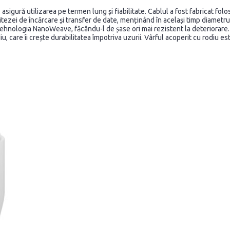
- asigură utilizarea pe termen lung și fiabilitate. Cablul a fost fabricat f
tezei de încărcare și transfer de date, menținând în același timp diametrul 
u tehnologia NanoWeave, făcându-l de șase ori mai rezistent la deteriorare.
, care îi crește durabilitatea împotriva uzurii. Vârful acoperit cu rodiu es