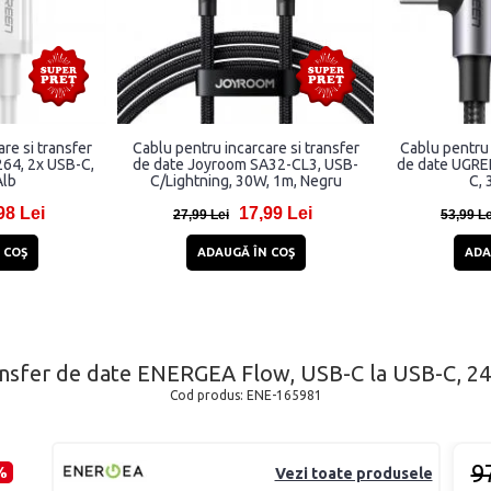
re si transfer
Cablu pentru incarcare si transfer
Cablu pentru 
64, 2x USB-C,
de date Joyroom SA32-CL3, USB-
de date UGRE
Alb
C/Lightning, 30W, 1m, Negru
C, 
98 Lei
17,99 Lei
27,99 Lei
53,99 Le
 COŞ
ADAUGĂ ÎN COŞ
ADA
transfer de date ENERGEA Flow, USB-C la USB-C, 2
Cod produs:
ENE-165981
9
%
Vezi toate produsele