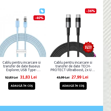
-36%
-40%
Cablu pentru incarcare si
Cablu pentru incarcare si
Cab
transfer de date Baseus
transfer de date TECH-
tra
Explorer, USB Type-
PROTECT UltraBoost, 2x USB
A11,
C/Lightning, 20W, 2.4A, 2m,
Type-C, PD 100W, 5A, 3m, Gri
31,83 Lei
27,99 Lei
Albastru
52,83 Lei
43,99 Lei
2
ADAUGĂ ÎN COŞ
ADAUGĂ ÎN COŞ