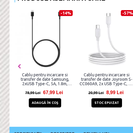
-14%
-57%
Cablu pentru incarcare si
Cablu pentru incarcare si
transfer de date Samsung,
transfer de date Joyroom S-
2xUSB Type-C, 5A, 1.8m,
CC060A9, 2x USB Type-C, P
Negru
60W, 1m, Alb
67,99 Lei
8,99 Lei
78,99 Lei
20,99 Lei
ADAUGĂ ÎN COŞ
STOC EPUIZAT