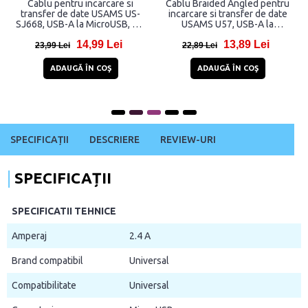
Cablu pentru incarcare si
Cablu Braided Angled pentru
transfer de date USAMS US-
incarcare si transfer de date
SJ668, USB-A la MicroUSB, 2A,
USAMS U57, USB-A la
480 Mbps, 1.2m, Negru
MicroUSB, 2A, 1.2m, Verde
14,99 Lei
13,89 Lei
23,99 Lei
22,89 Lei
ADAUGĂ ÎN COŞ
ADAUGĂ ÎN COŞ
SPECIFICAȚII
DESCRIERE
REVIEW-URI
SPECIFICAȚII
SPECIFICATII TEHNICE
Amperaj
2.4 A
Brand compatibil
Universal
Compatibilitate
Universal