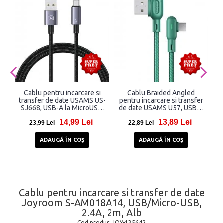
Cablu pentru incarcare si
Cablu Braided Angled
transfer de date USAMS US-
pentru incarcare si transfer
SJ668, USB-A la MicroUSB,
de date USAMS U57, USB-A
2A, 480 Mbps, 1.2m, Negru
la MicroUSB, 2A, 1.2m,
14,99 Lei
13,89 Lei
Verde
23,99 Lei
22,89 Lei
ADAUGĂ ÎN COŞ
ADAUGĂ ÎN COŞ
Cablu pentru incarcare si transfer de date
Joyroom S-AM018A14, USB/Micro-USB,
2.4A, 2m, Alb
Cod produs:
JOY-135642