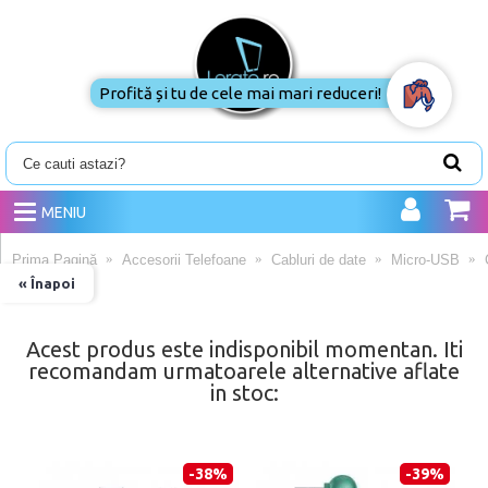
Profită și tu de cele mai mari reduceri!
MENIU
Prima Pagină
Accesorii Telefoane
Cabluri de date
Micro-USB
« Înapoi
Acest produs este indisponibil momentan. Iti
recomandam urmatoarele alternative aflate
in stoc:
-38%
-39%