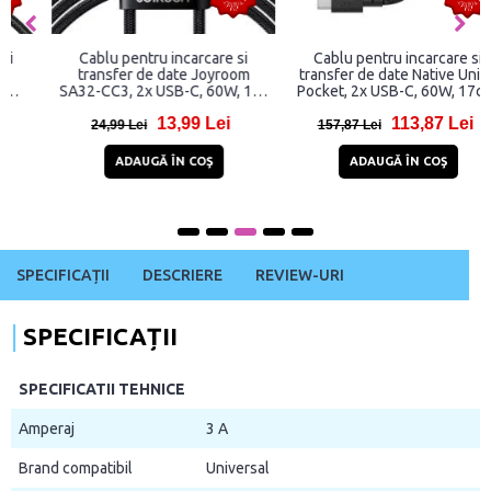
Cablu pentru incarcare si
Cablu pentru incarcare si
transfer de date Joyroom
transfer de date Native Union
SA32-CC3, 2x USB-C, 60W, 1m,
Pocket, 2x USB-C, 60W, 17cm,
Negru
Verde
13,99 Lei
113,87 Lei
24,99 Lei
157,87 Lei
ADAUGĂ ÎN COŞ
ADAUGĂ ÎN COŞ
SPECIFICAȚII
DESCRIERE
REVIEW-URI
SPECIFICAȚII
SPECIFICATII TEHNICE
Amperaj
3 A
Brand compatibil
Universal