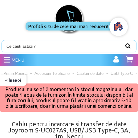
Profită și tu de cele mai mari reduceri!
MENIU
Prima Pagină
Accesorii Telefoane
Cabluri de date
USB Type-C
« Înapoi
Produsul nu se află momentan în stocul magazinului, dar
poate fi adus de la furnizor. În limita stocului disponibil al
furnizorului, produsul poate fi livrat în aproximativ 5-10
zile lucrătoare, doar în urma plasării unei comenzi online.
Cablu pentru incarcare si transfer de date
Joyroom S-UC027A9, USB/USB Type-C, 3A,
1m, Negru