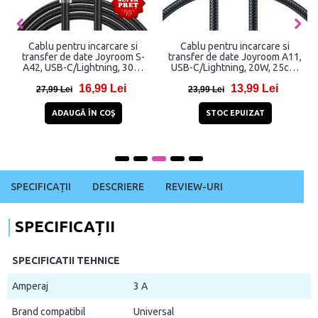
Cablu pentru incarcare si
Cablu pentru incarcare si
transfer de date Joyroom S-
transfer de date Joyroom A11,
A42, USB-C/Lightning, 30W,
USB-C/Lightning, 20W, 25cm,
1.2m, Negru
Negru
16,99 Lei
13,99 Lei
27,99 Lei
23,99 Lei
ADAUGĂ ÎN COŞ
STOC EPUIZAT
SPECIFICAȚII
DESCRIERE
REVIEW-URI
SPECIFICAȚII
SPECIFICATII TEHNICE
Amperaj
3 A
Brand compatibil
Universal