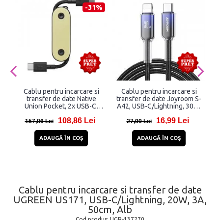
-31%
Cablu pentru incarcare si
Cablu pentru incarcare si
transfer de date Native
transfer de date Joyroom S-
Union Pocket, 2x USB-C,
A42, USB-C/Lightning, 30W,
60W, 17cm, Galben
1.2m, Negru
108,86 Lei
16,99 Lei
157,86 Lei
27,99 Lei
ADAUGĂ ÎN COŞ
ADAUGĂ ÎN COŞ
Cablu pentru incarcare si transfer de date
UGREEN US171, USB-C/Lightning, 20W, 3A,
50cm, Alb
Cod produs:
UGR-137270