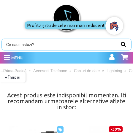
Profită și tu de cele mai mari reduceri!
MENIU
Prima Pagină
Accesorii Telefoane
Cabluri de date
Lightning
Ca
« Înapoi
Acest produs este indisponibil momentan. Iti
recomandam urmatoarele alternative aflate
in stoc:
-39%