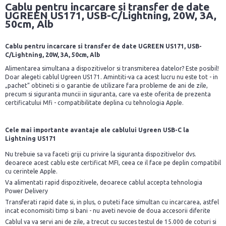
Cablu pentru incarcare si transfer de date
UGREEN US171, USB-C/Lightning, 20W, 3A,
50cm, Alb
Cablu pentru incarcare si transfer de date UGREEN US171, USB-
C/Lightning, 20W, 3A, 50cm, Alb
Alimentarea simultana a dispozitivelor si transmiterea datelor? Este posibil!
Doar alegeti cablul Ugreen US171. Amintiti-va ca acest lucru nu este tot - in
„pachet” obtineti si o garantie de utilizare fara probleme de ani de zile,
precum si siguranta muncii in siguranta, care va este oferita de prezenta
certificatului Mfi - compatibilitate deplina cu tehnologia Apple.
Cele mai importante avantaje ale cablului Ugreen USB-C la
Lightning US171
Nu trebuie sa va faceti griji cu privire la siguranta dispozitivelor dvs.
deoarece acest cablu este certificat MFI, ceea ce il face pe deplin compatibil
cu cerintele Apple.
Va alimentati rapid dispozitivele, deoarece cablul accepta tehnologia
Power Delivery
Transferati rapid date si, in plus, o puteti face simultan cu incarcarea, astfel
incat economisiti timp si bani - nu aveti nevoie de doua accesorii diferite
Cablul va va servi ani de zile, a trecut cu succes testul de 15.000 de coturi si