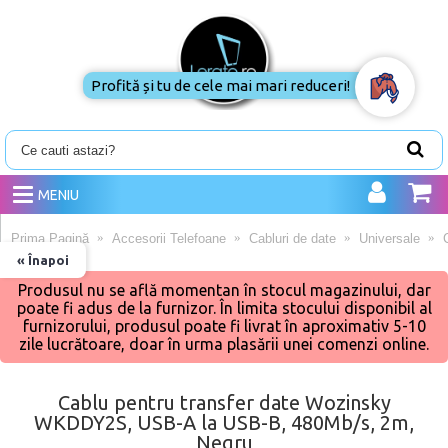
Profită și tu de cele mai mari reduceri!
MENIU
Prima Pagină
Accesorii Telefoane
Cabluri de date
Universale
« Înapoi
Produsul nu se află momentan în stocul magazinului, dar
poate fi adus de la furnizor. În limita stocului disponibil al
furnizorului, produsul poate fi livrat în aproximativ 5-10
zile lucrătoare, doar în urma plasării unei comenzi online.
Cablu pentru transfer date Wozinsky
WKDDY2S, USB-A la USB-B, 480Mb/s, 2m,
Negru