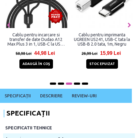
Cablu pentru incarcare si
Cablu pentru imprimanta
transfer de date Dudao A12
UGREEN US241, USB-C tata la
Max Plus 3 in 1, USB-C la USB-
USB-B 2.0 tata, 1m, Negru
C/Lightning, Incarcator
44,98 Lei
15,99 Lei
wireless 2.5W Apple Watch
58,98 Lei
26,99 Lei
integrat, 1.2m, Negru
ADAUGĂ ÎN COŞ
STOC EPUIZAT
SPECIFICAȚII
DESCRIERE
REVIEW-URI
SPECIFICAȚII
SPECIFICATII TEHNICE