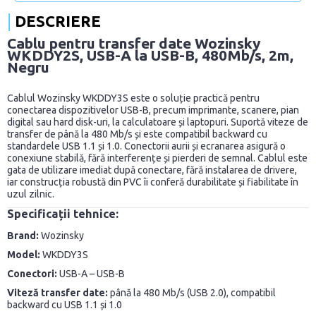
DESCRIERE
Cablu pentru transfer date Wozinsky
WKDDY2S, USB-A la USB-B, 480Mb/s, 2m,
Negru
Cablul Wozinsky WKDDY3S este o soluție practică pentru
conectarea dispozitivelor USB-B, precum imprimante, scanere, pian
digital sau hard disk-uri, la calculatoare și laptopuri. Suportă viteze de
transfer de până la 480 Mb/s și este compatibil backward cu
standardele USB 1.1 și 1.0. Conectorii aurii și ecranarea asigură o
conexiune stabilă, fără interferențe și pierderi de semnal. Cablul este
gata de utilizare imediat după conectare, fără instalarea de drivere,
iar construcția robustă din PVC îi conferă durabilitate și fiabilitate în
uzul zilnic.
Specificații tehnice:
Brand:
Wozinsky
Model:
WKDDY3S
Conectori:
USB-A – USB-B
Viteză transfer date:
până la 480 Mb/s (USB 2.0), compatibil
backward cu USB 1.1 și 1.0