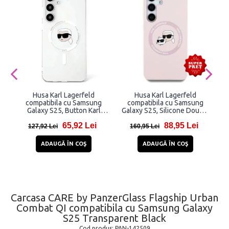
Husa Karl Lagerfeld
Husa Karl Lagerfeld
H
compatibila cu Samsung
compatibila cu Samsung
Galaxy S25, Button Karl
Galaxy S25, Silicone Double
Head Printed Logo MagSafe,
Heads And Circle MagSafe,
65,92 Lei
88,95 Lei
Alb
Roz
127,92 Lei
160,95 Lei
ADAUGĂ ÎN COŞ
ADAUGĂ ÎN COŞ
Carcasa CARE by PanzerGlass Flagship Urban
Combat QI compatibila cu Samsung Galaxy
S25 Transparent Black
Cod produs:
PAN-142509