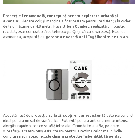
Protecție fenomenală, concepută pentru explorare urbană și
aventuri.
Fiecare colț și margine a fost testată pentru rezistență la căderi
de la o înălțime de 4,8 metri. Husa
Urban Combat
, realizată din plastic
reciclat, este compatibilă cu tehnologia Qi (încărcare wireless). Este, de
asemenea, acoperită de
garanția noastră anti-îngălbenire de un an.
Această husă de protecție
stilată, subțire, dar rezistentă
este partenerul
ideal pentru un stil de viață urban.Potrivită pentru antrenamente intense,
alergări rapide și tot ce se află între ele. Oriunde te-ai afla, pe orice
suprafață, această husă este creată pentru a rezista celor mai dificile
condiții imaginabile. Include chiar și
protecție îmbunătățită pentru