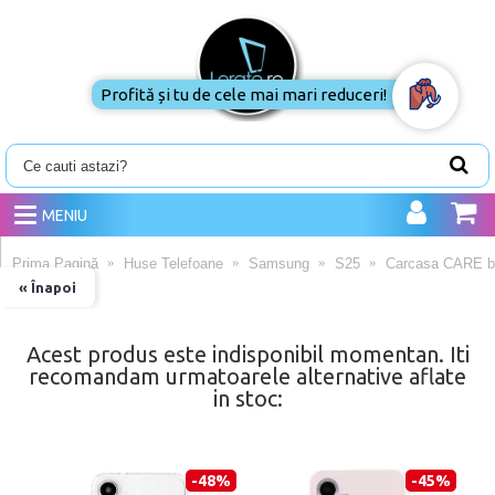
Profită și tu de cele mai mari reduceri!
MENIU
Prima Pagină
Huse Telefoane
Samsung
S25
Carcasa CARE by
« Înapoi
Acest produs este indisponibil momentan. Iti
recomandam urmatoarele alternative aflate
in stoc:
-48%
-45%